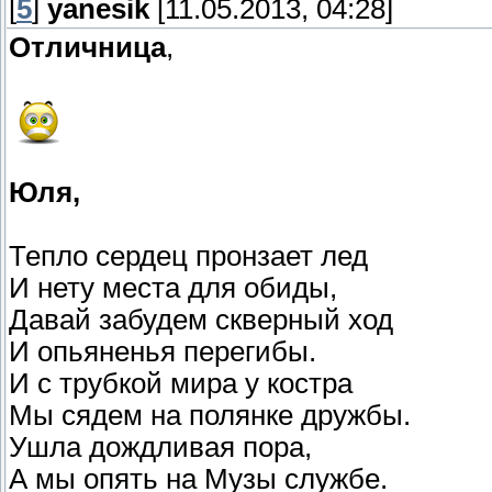
[
5
]
yanesik
[11.05.2013, 04:28]
Отличница
,
Юля,
Тепло сердец пронзает лед
И нету места для обиды,
Давай забудем скверный ход
И опьяненья перегибы.
И с трубкой мира у костра
Мы сядем на полянке дружбы.
Ушла дождливая пора,
А мы опять на Музы службе.