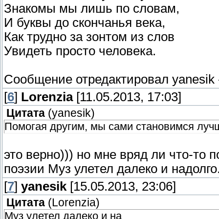
Знакомы мы лишь по словам,
И буквы до скончанья века,
Как трудно за зонтом из слов
Увидеть просто человека.
Сообщение отредактировал
yanesik
[
6
]
Lorenzia
[11.05.2013, 17:03]
Цитата
(
yanesik
)
Помогая другим, мы сами становимся луч
это верно))) но мне вряд ли что-то 
поэзии Муз улетел далеко и надолго.
[
7
]
yanesik
[15.05.2013, 23:06]
Цитата
(
Lorenzia
)
Муз улетел далеко и на