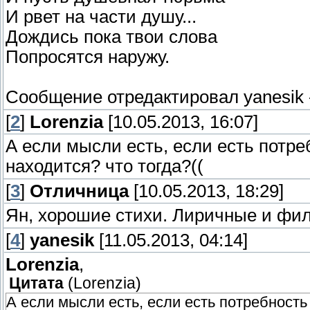
И рвет на части душу...
Дождись пока твои слова
Попросятся наружу.
Сообщение отредактировал
yanesik
[
2
]
Lorenzia
[10.05.2013, 16:07]
А если мысли есть, если есть потре
находится? что тогда?((
[
3
]
Отличница
[10.05.2013, 18:29]
Ян, хорошие стихи. Лиричные и фи
[
4
]
yanesik
[11.05.2013, 04:14]
Lorenzia
,
Цитата
(
Lorenzia
)
А если мысли есть, если есть потребность