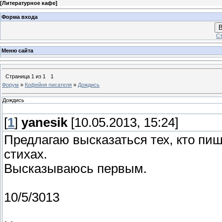
[
Литературное кафе
]
Форма входа
В
Ст
Меню сайта
Страница
1
из
1
1
Форум
»
Кофейня писателя
»
Дождись
Дождись
[
1
]
yanesik
[10.05.2013, 15:24]
Предлагаю высказаться тех, кто пише
стихах.
Высказываюсь первым.
10/5/3013