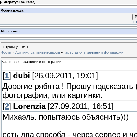
[
Литературное кафе
]
Форма входа
В
Ст
Меню сайта
Страница
1
из
1
1
Форум
»
Административные вопросы
»
Как вставлять картинки и фотографии
Как вставлять картинки и фотографии
[
1
]
dubi
[26.09.2011, 19:01]
Дорогие рябята ! Прошу подсказать (
фотографии, или картинки.
[
2
]
Lorenzia
[27.09.2011, 16:51]
Михаэль. попытаюсь объяснить)))
есть два способа - через сервер и ч