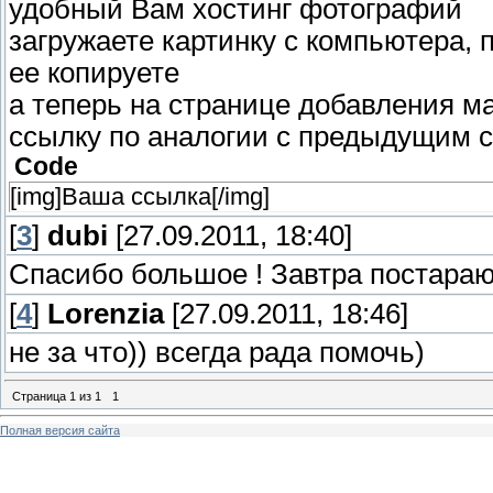
удобный Вам хостинг фотографий
загружаете картинку с компьютера,
ее копируете
а теперь на странице добавления м
ссылку по аналогии с предыдущим с
Code
[img]Ваша ссылка[/img]
[
3
]
dubi
[27.09.2011, 18:40]
Спасибо большое ! Завтра постараю
[
4
]
Lorenzia
[27.09.2011, 18:46]
не за что)) всегда рада помочь)
Страница
1
из
1
1
Полная версия сайта