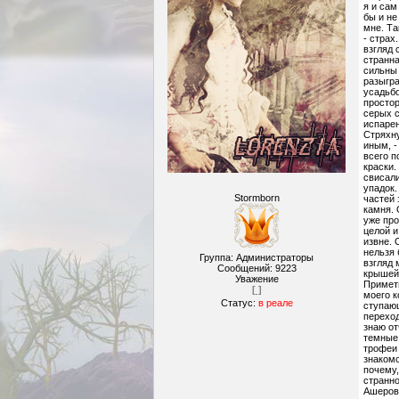
я и сам
бы и не
мне. Та
- страх
взгляд 
странна
сильны 
разыгра
усадьбо
простор
серых с
испарен
Стряхну
иным, -
всего п
краски.
свисали
упадок.
Stormborn
частей 
камня. 
уже про
целой и
извне. 
нельзя 
Группа: Администраторы
взгляд 
Сообщений:
9223
крышей,
Уважение
Примети
[ ]
моего к
Статус:
в реале
ступаю
переход
знаю от
темные 
трофеи 
знакомо
почему
странно
Ашеров.