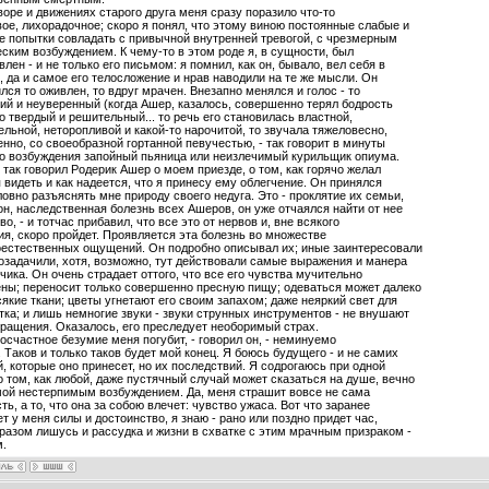
воре и движениях старого друга меня сразу поразило что-то
ое, лихорадочное; скоро я понял, что этому виною постоянные слабые и
 попытки совладать с привычной внутренней тревогой, с чрезмерным
ским возбуждением. К чему-то в этом роде я, в сущности, был
влен - и не только его письмом: я помнил, как он, бывало, вел себя в
, да и самое его телосложение и нрав наводили на те же мысли. Он
лся то оживлен, то вдруг мрачен. Внезапно менялся и голос - то
й и неуверенный (когда Ашер, казалось, совершенно терял бодрость
то твердый и решительный... то речь его становилась властной,
льной, неторопливой и какой-то нарочитой, то звучала тяжеловесно,
нно, со своеобразной гортанной певучестью, - так говорит в минуты
го возбуждения запойный пьяница или неизлечимый курильщик опиума.
так говорил Родерик Ашер о моем приезде, о том, как горячо желал
 видеть и как надеется, что я принесу ему облегчение. Он принялся
овно разъяснять мне природу своего недуга. Это - проклятие их семьи,
он, наследственная болезнь всех Ашеров, он уже отчаялся найти от нее
во, - и тотчас прибавил, что все это от нервов и, вне всякого
я, скоро пройдет. Проявляется эта болезнь во множестве
оестественных ощущений. Он подробно описывал их; иные заинтересовали
озадачили, хотя, возможно, тут действовали самые выражения и манера
чика. Он очень страдает оттого, что все его чувства мучительно
ны; переносит только совершенно пресную пищу; одеваться может далеко
сякие ткани; цветы угнетают его своим запахом; даже неяркий свет для
тка; и лишь немногие звуки - звуки струнных инструментов - не внушают
ращения. Оказалось, его преследует необоримый страх.
лосчастное безумие меня погубит, - говорил он, - неминуемо
. Таков и только таков будет мой конец. Я боюсь будущего - и не самих
, которые оно принесет, но их последствий. Я содрогаюсь при одной
 том, как любой, даже пустячный случай может сказаться на душе, вечно
мой нестерпимым возбуждением. Да, меня страшит вовсе не сама
ть, а то, что она за собою влечет: чувство ужаса. Вот что заранее
т у меня силы и достоинство, я знаю - рано или поздно придет час,
 разом лишусь и рассудка и жизни в схватке с этим мрачным призраком -
м.