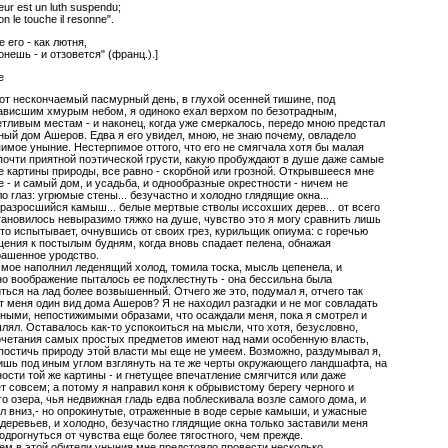
eur est un luth suspendu;
'on le touche il resonne".
е его - как лютня,
онешь - и отзовется" (франц.).]
е
от нескончаемый пасмурный день, в глухой осенней тишине, под
ависшим хмурым небом, я одиноко ехал верхом по безотрадным,
тливым местам - и наконец, когда уже смеркалось, передо мною предстал
ый дом Ашеров. Едва я его увидел, мною, не знаю почему, овладело
имое уныние. Нестерпимое оттого, что его не смягчала хотя бы малая
почти приятной поэтической грусти, какую пробуждают в душе даже самые
 картины природы, все равно - скорбной или грозной. Открывшееся мне
 - и самый дом, и усадьба, и однообразные окрестности - ничем не
о глаз: угрюмые стены... безучастно и холодно глядящие окна...
 разросшийся камыш... белые мертвые стволы иссохших дерев... от всего
тановилось невыразимо тяжко на душе, чувство это я могу сравнить лишь
что испытывает, очнувшись от своих грез, курильщик опиума: с горечью
ения к постылым будням, когда вновь спадает пелена, обнажая
рашенное уродство.
мое наполнил леденящий холод, томила тоска, мысль цепенела, и
о воображение пыталось ее подхлестнуть - она бессильна была
ться на лад более возвышенный. Отчего же это, подумал я, отчего так
т меня один вид дома Ашеров? Я не находил разгадки и не мог совладать
ными, непостижимыми образами, что осаждали меня, пока я смотрел и
ял. Оставалось как-то успокоиться на мысли, что хотя, безусловно,
очетания самых простых предметов имеют над нами особенную власть,
постичь природу этой власти мы еще не умеем. Возможно, раздумывал я,
ишь под иным углом взглянуть на те же черты окружающего ландшафта, на
ости той же картины - и гнетущее впечатление смягчится или даже
т совсем; а потому я направил коня к обрывистому берегу черного и
о озера, чья недвижная гладь едва поблескивала возле самого дома, и
л вниз,- но опрокинутые, отраженные в воде серые камыши, и ужасные
деревьев, и холодно, безучастно глядящие окна только заставили меня
одрогнуться от чувства еще более тягостного, чем прежде.
ем в этой обители уныния мне предстояло провести несколько