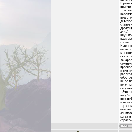
В разго
сбивчив
тщетные
нервиче
подгото
детстве
станови
дрожащи
духа), 
внушите
размере
крайне
Именно 
он меня
многосл
сказал 
лекарст
сомнени
против
меня и 
рассказ
обостре
не во в
него пы
ему отв
- Это з
погубит
событий
мысли о
терзае
опаснос
отнимае
когда я
страхо