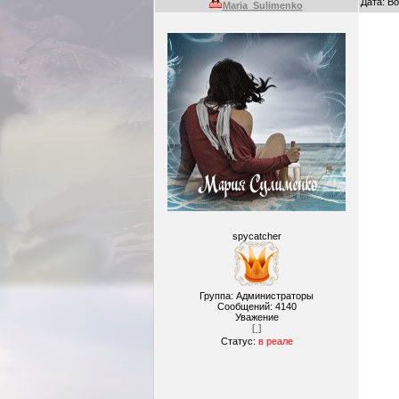
Дата: В
Maria_Sulimenko
spycatcher
Группа: Администраторы
Сообщений:
4140
Уважение
[ ]
Статус:
в реале