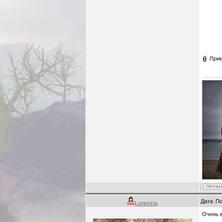
Прик
Дата: П
Lorenzia
Очень 