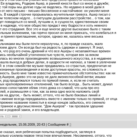
 Ее владелец, Родерик Ашер, в ранней юности был со мною в дружбе;
с той поры мы долгие годы не виделись. Но недавно в моей дали я
 от него письмо - письмо бессвязное и настойчивое: он умолял меня
ь. В каждой строчке прорывалась мучительная тревога. Ашер писал о
м телесном недуге... о гнетущем душевном расстройстве... о том, как
ет повидаться со мной, лучшим и, в сущности, единственным своим
 в надежде, что мое общество придаст ему бодрости и хоть немного
т его страдания. Все это и еще многое другое высказано было с таким
льным волнением, так горячо просил он меня приехать, что колебаться я
- и принял приглашение, которое, однако же, казалось мне весьма
ым.
льчиками мы были почти неразлучны, я, по правде сказать, мало
моем друге. Он всегда был на редкость сдержан и замкнут. Я знал,
, что род его очень древний и что все Ашеры с незапамятных времен
ись необычайной утонченностью чувств, которая век за веком
лась во многих произведениях возвышенного искусства, а в недавнее
ашла выход в добрых делах, в щедрости не напоказ, а также в увлечении
: в этом семействе музыке предавались со страстью, предпочитая не
знанные произведения и всем доступные красоты, но сложность и
ность. Было мне также известно примечательное обстоятельство: как ни
д Ашеров, древо это ни разу не дало жизнеспособной ветви; иными
, род продолжался только по прямой пинии, и, если не считать
ых кратковременных отклонений, так было всегда... Быть может, думал
енно сопоставляя облик этого дома со славой, что шла про его
лей, и размышляя о том, как за века одно могло наложить свой
ок на другое, - быть может, оттого, что не было боковых линий и
 имение всегда передавалось вместе с именем только по прямой, от отца
 прежнее название поместья в конце концов забылось, его сменило
странное и двусмысленное. "Дом Ашеров" - так прозвали здешние
не и родовой замок, и его владельцев.
онедельник, 15.06.2009, 20:43 | Сообщение #
3
же сказал, моя ребяческая попытка подбодриться, заглянув в
только усилила первое тягостное впечатление. Несомненно, оттого, что