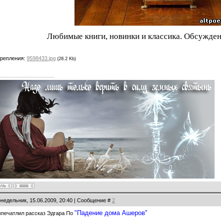
Любимые книги, новинки и классика. Обсужден
репления:
9598433.jpg
(28.2 Kb)
онедельник, 15.06.2009, 20:40 | Сообщение #
2
"Падение дома Ашеров"
впечатлил рассказ Эдгара По