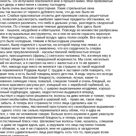
нность. Он испуганно поклонился мне и прошел мимо. Мой провожатый
ул дверь и ввел меня к своему господину.
 была очень высокая и просторная. Узкие стрельчатые окна
ны так высоко от черного дубового пола, что до них было не
ься. Слабые красноватые отсветы дня проникали сквозь решетчатые
, позволяя рассмотреть наиболее заметные предметы обстановки, но
глаз силился различить что-либо в дальних углах, разглядеть сводчатый
потолок. По стенам свисали темные драпировки. Все здесь было
ое - пышное, неудобное и обветшалое. Повсюду во множестве разбросаны
иги и музыкальные инструменты, но и они не могли скрасить мрачную
. Мне почудилось, что самый воздух здесь полон скорби. Все окутано и
нуто было холодным, тяжким и безысходным унынием.
вошел, Ашер поднялся с кушетки, на которой перед тем лежал, и
твовал меня так тепло и оживленно, что его сердечность сперва
ась мне преувеличенной - насильственной любезностью ennuye
щего, пресыщенного (франц.).] светского человека. Но, взглянув ему в
 тотчас убедился в его совершенной искренности. Мы сели; несколько
ий он молчал, а я смотрел на него с жалостью и в то же время с
 Нет, никогда еще никто не менялся так страшно за такой недолгий
ак переменился Родерик Ашер! С трудом я заставил себя поверить, что
дная тень и есть былой товарищ моего детства. А ведь черты его всегда
имечательны. Восковая бледность; огромные, ясные, какие-то
овенно сияющие глаза; пожалуй, слишком тонкий и очень бледный, но
ельно красивого рисунка рот; изящный нос с еврейской горбинкой, но,
 этом встречается не часто, с широко вырезанными ноздрями; хорошо
нный подбородок, однако, недостаточно выдавался вперед,
льствуя о недостатке решимости; волосы на диво мягкие и тонкие; черты
олнял необычайно большой и широкий лоб, - право же, такое лицо
 забыть. А теперь все странности этого лица сделались как-то
иченно отчетливы, явственней проступило его своеобразное выражение -
т одного этого так сильно переменился весь облик, что я едва не
ся, с тем ли человеком говорю. Больше всего изумили и даже ужаснули
авшая поистине мертвенной бледность и теперь уже поистине
стественный блеск глаз. Шелковистые волосы тоже, казалось, слишком
 и даже не падали вдоль щек, а окружали это лицо паутинно-тонким
 облаком; и, как я ни старался, мне не удавалось в загадочном
ии этого удивительного лица разглядеть хоть что-то, присущее всем
венным смертным.