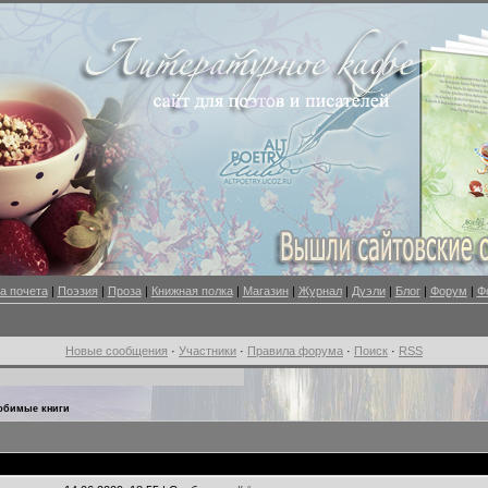
а почета
|
Поэзия
|
Проза
|
Книжная полка
|
Магазин
|
Журнал
|
Дуэли
|
Блог
|
Форум
|
Ф
Новые сообщения
·
Участники
·
Правила форума
·
Поиск
·
RSS
юбимые книги