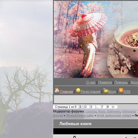
О нас
|
Правила
|
Помощь
|
Доск
Главная
|
Регистрация
|
Вход
|
RSS
1
Страница
1
из
8
2
3
…
7
8
»
Модератор форума:
,
,
Lorenzia
Maria_Sulimenko
Нейтралка
Форум
»
Литературное кафе
»
Клуб любителей чтения
»
Л
Любимые книги