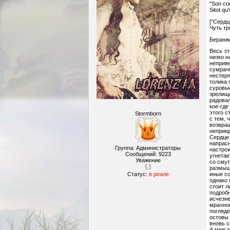
"Son co
Sitot qu
["Сердц
Чуть тр
Беранж
Весь эт
низко н
неприве
сумрачн
нестерп
толика 
суровые
зрелище
радовал
кое-где
этого с
Stormborn
с тем, 
возвращ
неприк
Сердце 
напрасн
Группа: Администраторы
настрои
Сообщений:
9223
угнетае
Уважение
со смут
[ ]
размышл
Статус:
в реале
иные с
однако 
стоит л
подробн
исчезне
мрачног
погляде
остовы 
вновь с
А меж т