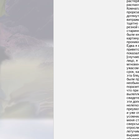
растеря
распахн
Комната
прореза
дотянут
витражи
тщетно 
резной 
старинн
были кн
картину
проник
Едва я 
приветс
показал
[скучаю
лицо, я
мгновен
ужасом.
срок, к
эта бле
были пр
необыкн
поразит
что при
вылепле
свидете
эти доп
нелегко
преувел
и уже о
усомнил
меня ст
сверхъе
отросли
летучим
выражен
обыкно