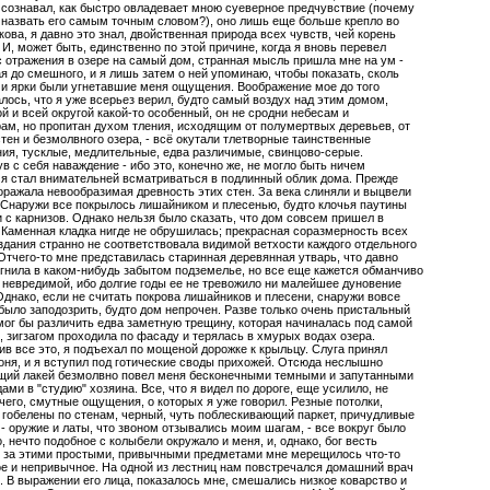
 сознавал, как быстро овладевает мною суеверное предчувствие (почему
 назвать его самым точным словом?), оно лишь еще больше крепло во
кова, я давно это знал, двойственная природа всех чувств, чей корень
. И, может быть, единственно по этой причине, когда я вновь перевел
с отражения в озере на самый дом, странная мысль пришла мне на ум -
я до смешного, и я лишь затем о ней упоминаю, чтобы показать, сколь
и ярки были угнетавшие меня ощущения. Воображение мое до того
лось, что я уже всерьез верил, будто самый воздух над этим домом,
й и всей округой какой-то особенный, он не сродни небесам и
ам, но пропитан духом тления, исходящим от полумертвых деревьев, от
тен и безмолвного озера, - всё окутали тлетворные таинственные
ия, тусклые, медлительные, едва различимые, свинцово-серые.
в с себя наваждение - ибо это, конечно же, не могло быть ничем
 я стал внимательней всматриваться в подлинный облик дома. Прежде
оражала невообразимая древность этих стен. За века слиняли и выцвели
 Снаружи все покрылось лишайником и плесенью, будто клочья паутины
 с карнизов. Однако нельзя было сказать, что дом совсем пришел в
 Каменная кладка нигде не обрушилась; прекрасная соразмерность всех
здания странно не соответствовала видимой ветхости каждого отдельного
Отчего-то мне представилась старинная деревянная утварь, что давно
гнила в каком-нибудь забытом подземелье, но все еще кажется обманчиво
 невредимой, ибо долгие годы ее не тревожило ни малейшее дуновение
Однако, если не считать покрова лишайников и плесени, снаружи вовсе
было заподозрить, будто дом непрочен. Разве только очень пристальный
мог бы различить едва заметную трещину, которая начиналась под самой
 зигзагом проходила по фасаду и терялась в хмурых водах озера.
в все это, я подъехал по мощеной дорожке к крыльцу. Слуга принял
оня, и я вступил под готические своды прихожей. Отсюда неслышно
щий лакей безмолвно повел меня бесконечными темными и запутанными
ами в "студию" хозяина. Все, что я видел по дороге, еще усилило, не
чего, смутные ощущения, о которых я уже говорил. Резные потолки,
гобелены по стенам, черный, чуть поблескивающий паркет, причудливые
- оружие и латы, что звоном отзывались моим шагам, - все вокруг было
, нечто подобное с колыбели окружало и меня, и, однако, бог весть
, за этими простыми, привычными предметами мне мерещилось что-то
е и непривычное. На одной из лестниц нам повстречался домашний врач
 В выражении его лица, показалось мне, смешались низкое коварство и