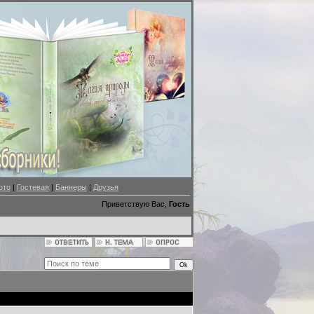
ото
|
Гостевая
|
Баннеры
|
Друзья
Приветствую Вас,
Гость