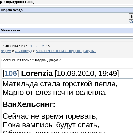
[
Литературное кафе
]
Форма входа
В
Ст
Меню сайта
Страница
8
из
8
«
1
2
…
6
7
8
Форум
»
Стихофлуд
»
Бесконечная поэма "Подарок Дракулы"
Бесконечная поэма "Подарок Дракулы"
[
106
]
Lorenzia
[10.09.2010, 19:49]
Матильда стала горсткой пепла,
Марго от слез почти ослепла.
ВанХельсинг:
Сейчас не время горевать,
Пока вампиры будут спать,