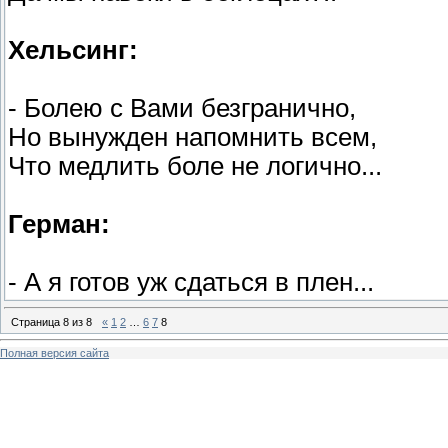
Хельсинг:
- Болею с Вами безгранично,
Но вынужден напомнить всем,
Что медлить боле не логично...
Герман:
- А я готов уж сдаться в плен...
Страница
8
из
8
«
1
2
…
6
7
8
Полная версия сайта