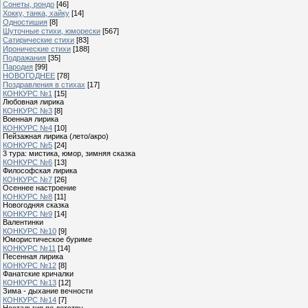
Сонеты, рондо
[46]
Хокку, танка, хайку
[14]
Одностишия
[8]
Шуточные стихи, юморески
[567]
Сатирические стихи
[83]
Иронические стихи
[188]
Подражания
[35]
Пародия
[99]
НОВОГОДНЕЕ
[78]
Поздравления в стихах
[17]
КОНКУРС №1
[15]
Любовная лирика
КОНКУРС №3
[8]
Военная лирика
КОНКУРС №4
[10]
Пейзажная лирика (лето/акро)
КОНКУРС №5
[24]
3 тура: мистика, юмор, зимняя сказка
КОНКУРС №6
[13]
Философская лирика
КОНКУРС №7
[26]
Осеннее настроение
КОНКУРС №8
[11]
Новогодняя сказка
КОНКУРС №9
[14]
Валентинки
КОНКУРС №10
[9]
Юмористическое буриме
КОНКУРС №11
[14]
Песенная лирика
КОНКУРС №12
[8]
Фанатские кричалки
КОНКУРС №13
[12]
Зима - дыхание вечности
КОНКУРС №14
[7]
Ностальгия по детству