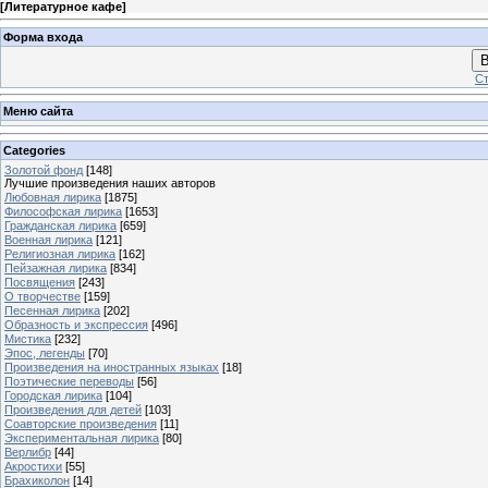
[
Литературное кафе
]
Форма входа
В
Ст
Меню сайта
Categories
Золотой фонд
[148]
Лучшие произведения наших авторов
Любовная лирика
[1875]
Философская лирика
[1653]
Гражданская лирика
[659]
Военная лирика
[121]
Религиозная лирика
[162]
Пейзажная лирика
[834]
Посвящения
[243]
О творчестве
[159]
Песенная лирика
[202]
Образность и экспрессия
[496]
Мистика
[232]
Эпос, легенды
[70]
Произведения на иностранных языках
[18]
Поэтические переводы
[56]
Городская лирика
[104]
Произведения для детей
[103]
Соавторские произведения
[11]
Экспериментальная лирика
[80]
Верлибр
[44]
Акростихи
[55]
Брахиколон
[14]