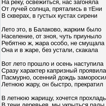
На реку, освежиться, нас загоняла
От лучей солнца, прятались в тЕни
В скверах, в густых кустах сирени
Лето это, в Балаково, жарким было
Население, от зноя, чуть приуныло
Ребятню ж, жара особо, не смущала
Она и в жаре, без устали, скакала
Вот лето прошло и осень наступила
Сразу характер капризный проявила
Пасмурно, осенний дождь замороси
Летнюю жару, он быстро, прекратил
В летнюю жарищу, хочется прохлад
В тени деревьев, мы укрыться рады