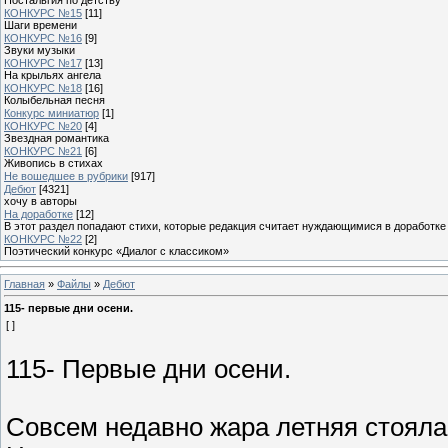
КОНКУРС №15
[11]
Шаги времени
КОНКУРС №16
[9]
Звуки музыки
КОНКУРС №17
[13]
На крыльях ангела
КОНКУРС №18
[16]
Колыбельная песня
Конкурс миниатюр
[1]
КОНКУРС №20
[4]
Звездная романтика
КОНКУРС №21
[6]
Живопись в стихах
Не вошедшее в рубрики
[917]
Дебют
[4321]
хочу в авторы
На доработке
[12]
В этот раздел попадают стихи, которые редакция считает нуждающимися в доработке
КОНКУРС №22
[2]
Поэтический конкурс «Диалог с классиком»
Главная
»
Файлы
»
Дебют
115- первые дни осени.
[ ]
115- Первые дни осени.
Совсем недавно жара летняя стояла