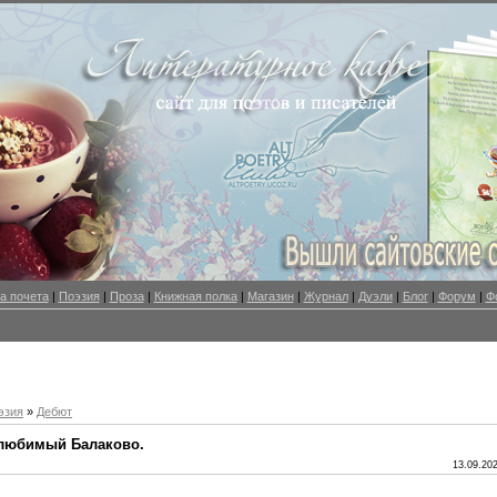
а почета
|
Поэзия
|
Проза
|
Книжная полка
|
Магазин
|
Журнал
|
Дуэли
|
Блог
|
Форум
|
Ф
эзия
»
Дебют
 любимый Балаково.
13.09.202