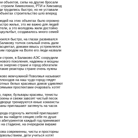
и объектов, силы на другие бросали
 строили Химволокно, РТИ и Химзавод
и трудились быстро, но не уставали
объектах строительство шло вперед
людей на этих объектах было огромно
ыстро жилье, это же важно для людей
тели, а это молодежь жили достойно
оцкультбыт, создавалось много семей
оился быстро, на глазах развивался
 Балакову толчок сильный очень дали
расцветал, домами ввысь устремлялся
м городом на Волге его люди назвали
и строек, в Балаково АЭС соорудили
 нового поколения, надежны и мощны
ю энергию стране и город обогатили
 такие реакторы стране очень нужны
аково жемчужиной Поволжья называют
плоходов на наш чудо-город глядят
отных белых красивых домов удивляют
рямыми проспектами очаровать хотят
, парки, бульвары красивы, тенисты
роены и свежи завозят чистый песок
 дворце тренируются юные хоккеисты
раны приглашают заглянуть на часок
орода отдохнуть жителей приглашают
ах вы найдете секцию себе по душе
 абитуриентов каждый год принимают
 на стадионе, на очередном вираже
ова современны, чисты и просторны
довольствием, дети учиться хотят