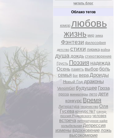
читать блог
Облако тегов
любовь
юмор
жизнь
мир
зима
Фэнтези
философия
стихи
лирика
детство
война
душа
дождь
стихотворение
Поэзия
надежда
Грусть
боль
Осень
выбор
память
Дроиды
семья
вера
Бог
драконы
Новый Год
будущее
Гроза
VenomGirl
дети
проза
лето
миниатюры
Время
конкурс
Оля
Литература
творчество
Гусева
конкурс №7
саунд-
человек
поэзия Рудковского
встреча
литературное кафе
Депрессия
колыбельная
измены
вдохновение
ложь
высокомерие