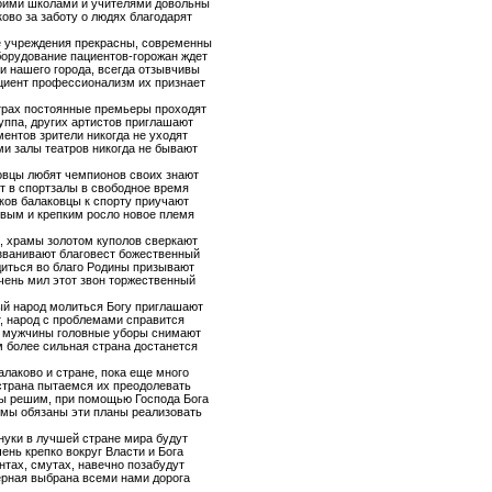
оими школами и учителями довольны
ово за заботу о людях благодарят
 учреждения прекрасны, современны
орудование пациентов-горожан ждет
и нашего города, всегда отзывчивы
циент профессионализм их признает
трах постоянные премьеры проходят
уппа, других артистов приглашают
ентов зрители никогда не уходят
и залы театров никогда не бывают
овцы любят чемпионов своих знают
т в спортзалы в свободное время
ков балаковцы к спорту приучают
овым и крепким росло новое племя
, храмы золотом куполов сверкают
званивают благовест божественный
диться во благо Родины призывают
чень мил этот звон торжественный
й народ молиться Богу приглашают
т, народ с проблемами справится
и мужчины головные уборы снимают
 более сильная страна достанется
лаково и стране, пока еще много
 страна пытаемся их преодолевать
 решим, при помощью Господа Бога
мы обязаны эти планы реализовать
нуки в лучшей стране мира будут
ень крепко вокруг Власти и Бога
нтах, смутах, навечно позабудут
ерная выбрана всеми нами дорога