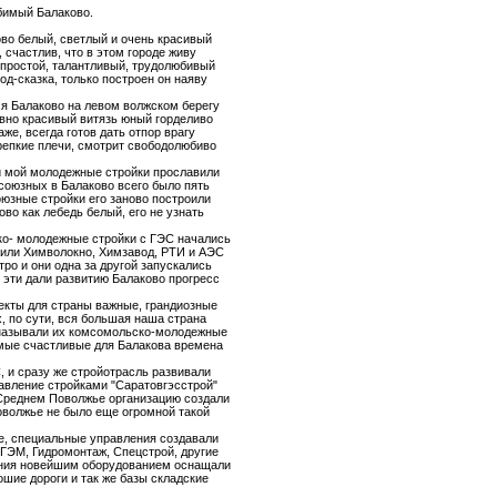
бимый Балаково.
ово белый, светлый и очень красивый
, счастлив, что в этом городе живу
 простой, талантливый, трудолюбивый
од-сказка, только построен он наяву
я Балаково на левом волжском берегу
овно красивый витязь юный горделиво
аже, всегда готов дать отпор врагу
репкие плечи, смотрит свободолюбиво
й мой молодежные стройки прославили
союзных в Балаково всего было пять
оюзные стройки его заново построили
во как лебедь белый, его не узнать
о- молодежные стройки с ГЭС начались
оили Химволокно, Химзавод, РТИ и АЭС
ро и они одна за другой запускались
 эти дали развитию Балаково прогресс
екты для страны важные, грандиозные
, по сути, вся большая наша страна
называли их комсомольско-молодежные
мые счастливые для Балакова времена
, и сразу же стройотрасль развивали
авление стройками "Саратовгэсстрой"
реднем Поволжье организацию создали
оволжье не было еще огромной такой
е, специальные управления создавали
ГЭМ, Гидромонтаж, Спецстрой, другие
ния новейшим оборудованием оснащали
шие дороги и так же базы складские