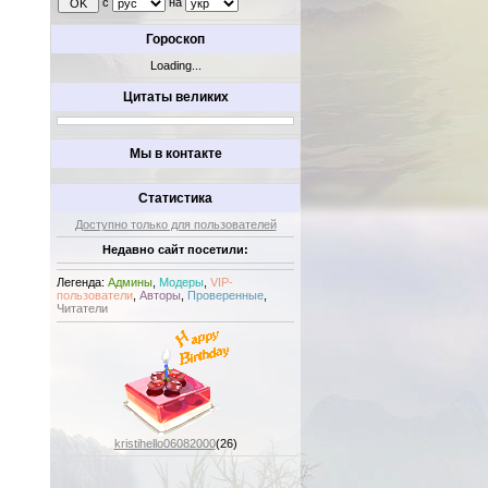
с
на
Гороскоп
Loading...
Цитаты великих
Мы в контакте
Статистика
Доступно только для пользователей
Недавно сайт посетили:
Легенда:
Админы
,
Модеры
,
VIP-
пользователи
,
Авторы
,
Проверенные
,
Читатели
kristihello06082000
(26)