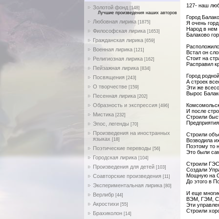
127- наш лю
Золотой фонд
[148]
Лучшие произведения наших авторов
Город Балак
Любовная лирика
[1875]
Я очень горд
Народ в нем
Философская лирика
[1653]
Балаково гор
Гражданская лирика
[659]
Расположилс
Военная лирика
[121]
Встал он сл
Стоит на стр
Религиозная лирика
[162]
Расправил к
Пейзажная лирика
[834]
Город родно
Посвящения
[243]
А строек все
О творчестве
[159]
Эти же всес
Вырос Балако
Песенная лирика
[202]
Образность и экспрессия
Комсомольск
[496]
И после стр
Мистика
[232]
Строили быст
Предприятия
Эпос, легенды
[70]
Произведения на иностранных
Строили объ
языках
[18]
Возводила их
Поэтому то 
Поэтические переводы
[56]
Это были са
Городская лирика
[104]
Строили ГЭС
Произведения для детей
[103]
Создали Упр
Мощную на С
Соавторские произведения
[11]
До этого в П
Экспериментальная лирика
[80]
И еще многи
Верлибр
[44]
ВЭМ, ГЭМ, С
Акростихи
[55]
Эти управле
Строили хоро
Брахиколон
[14]