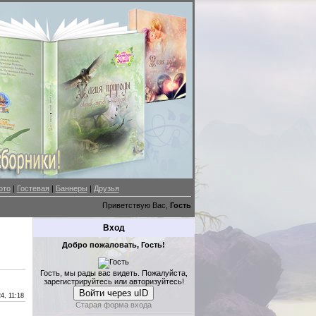
ото
|
Гостевая
|
Баннеры
|
Друзья
Приветствую Вас,
Гость
Вход
Добро пожаловать, Гость!
Гость, мы рады вас видеть. Пожалуйста,
зарегистрируйтесь или авторизуйтесь!
Войти через uID
4, 11:18
Старая форма входа