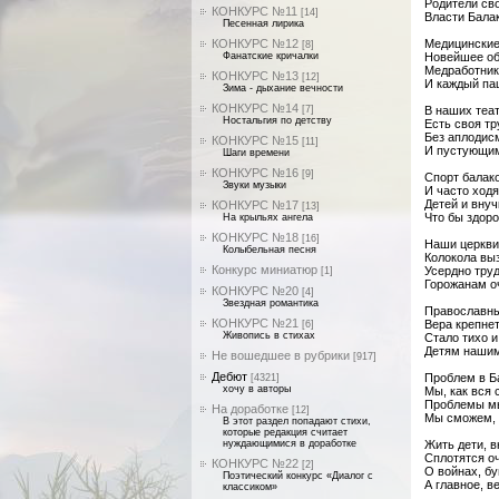
Родители св
КОНКУРС №11
[14]
Власти Балак
Песенная лирика
КОНКУРС №12
Медицинские
[8]
Фанатские кричалки
Новейшее об
Медработник
КОНКУРС №13
[12]
И каждый па
Зима - дыхание вечности
КОНКУРС №14
[7]
В наших теа
Ностальгия по детству
Есть своя тр
Без аплодисм
КОНКУРС №15
[11]
И пустующим
Шаги времени
КОНКУРС №16
[9]
Спорт балак
Звуки музыки
И часто ходя
Детей и внуч
КОНКУРС №17
[13]
Что бы здор
На крыльях ангела
КОНКУРС №18
[16]
Наши церкви
Колыбельная песня
Колокола вы
Конкурс миниатюр
Усердно тру
[1]
Горожанам о
КОНКУРС №20
[4]
Звездная романтика
Православны
КОНКУРС №21
Вера крепне
[6]
Живопись в стихах
Стало тихо 
Детям нашим
Не вошедшее в рубрики
[917]
Дебют
Проблем в Ба
[4321]
хочу в авторы
Мы, как вся
Проблемы мы
На доработке
[12]
Мы сможем, 
В этот раздел попадают стихи,
которые редакция считает
нуждающимися в доработке
Жить дети, в
Сплотятся оч
КОНКУРС №22
[2]
О войнах, бу
Поэтический конкурс «Диалог с
А главное, в
классиком»