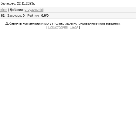
 Балаково. 22.11.2023г.
ебют
|
Добавил
:
v-vyazovskii
:
62
|
Загрузок
:
0
|
Рейтинг
:
0.0
/
0
Добавлять комментарии могут только зарегистрированные пользователи.
[
Регистрация
|
Вход
]