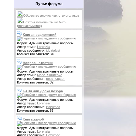
Пульс форума
Общество анонимных стихоголиков
Поэтом можешь ты не быть...
(познакомимся)
Книга предложений
Форум: Административные вопросы
Автор темы:
Lorenzia
Автор сообщения:
idcatalyst
Количество ответов: 316
Вопрос - ответ>>>
Форум: Административные вопросы
Автор темы:
Maria_Sulimenko
Автор сообщения:
розеткацвет
Количество ответов: 32
БАНя или Доска позора
Форум: Административные вопросы
Автор темы:
Lorenzia
Автор сообщения:
Bezumec
Количество ответов: 83
Книга жалоб
Форум: Административные вопросы
Автор темы:
Lorenzia
Автор сообщения:
Bezumec