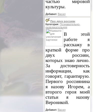
частью мировой
культуры.
Добавил:
Васил
Про двух россиян
Категория:
Познавательно-
развлекательное
В этой
работе я
расскажу в
краткой форме про
двух россиян,
которых знаю лично.
За достоверность
информации, как
говорят, гарантирую.
Первого россиянина
я назову Игорем, а
второго героя моей
статьи я назову
Вероникой.
Добавил:
Васил