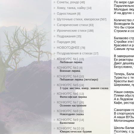
Сонеты, рондо
По мере сдач
[46]
Параллельно
Хокку, танка, хайку
[14]
Молодые люд
И на других 
Одностишия
[8]
Шуточные стихи, юморески
[567]
Количество 
Возводили б
Сатирические стихи
[83]
Что бы строи
Иронические стихи
Строили и с
[188]
Подражания
[35]
Балаково стр
Стройки эти
Пародия
[99]
Красивел и 
НОВОГОДНЕЕ
[78]
Самым лучши
Поздравления в стихах
[17]
В завершени
КОНКУРС №1
[15]
Ее реакторы
Любовная лирика
Дают дешеву
Безусловно,
КОНКУРС №3
[8]
Военная лирика
Теперь, Бал
КОНКУРС №4
[10]
Туристы с те
Пейзажная лирика (лето/акро)
Красоты выс
Широкими, п
КОНКУРС №5
[24]
3 тура: мистика, юмор, зимняя сказка
Наши скверы
КОНКУРС №6
[13]
Пляжи обуст
Философская лирика
А в Ледовом
КОНКУРС №7
Кафе, ресто
[26]
Осеннее настроение
Санатории г
КОНКУРС №8
[11]
В спортшкол
Новогодняя сказка
А наши ВУЗы
КОНКУРС №9
[14]
Мотогонщики
Валентинки
Школы Балак
КОНКУРС №10
[9]
Поэтому, с у
Юмористическое буриме