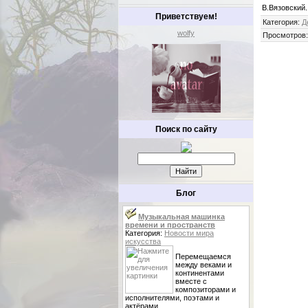
В.Вязовский.
Приветствуем!
Категория
:
Д
wolfy
Просмотров
Поиск по сайту
Блог
Музыкальная машинка
времени и пространств
Категория:
Новости мира
искусства
Перемещаемся
между веками и
континентами
вместе с
композиторами и
исполнителями, поэтами и
актёрами