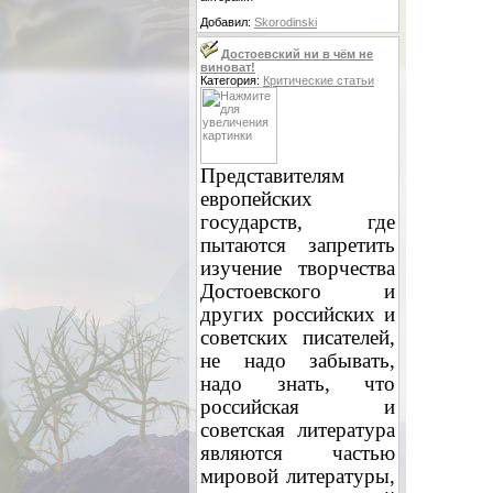
Добавил:
Skorodinski
Достоевский ни в чём не
виноват!
Категория:
Критические статьи
Представителям
европейских
государств, где
пытаются запретить
изучение творчества
Достоевского и
других российских и
советских писателей,
не надо забывать,
надо знать, что
российская и
советская литература
являются частью
мировой литературы,