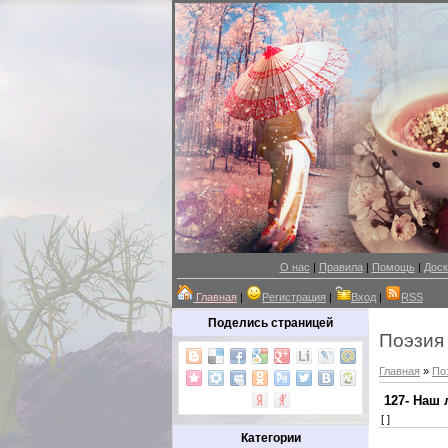
О нас
|
Правила
|
Помощь
|
Доск
Главная
|
Регистрация
|
Вход
|
RSS
Поделись страницей
Поэзия
Главная
»
По
127- Наш
[ ]
Категории