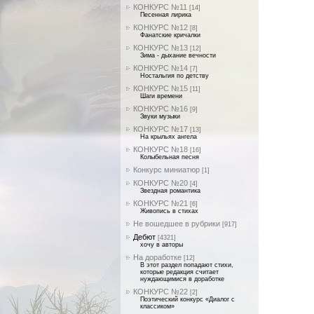
КОНКУРС №11
[14]
Песенная лирика
КОНКУРС №12
[8]
Фанатские кричалки
КОНКУРС №13
[12]
Зима - дыхание вечности
КОНКУРС №14
[7]
Ностальгия по детству
КОНКУРС №15
[11]
Шаги времени
КОНКУРС №16
[9]
Звуки музыки
КОНКУРС №17
[13]
На крыльях ангела
КОНКУРС №18
[16]
Колыбельная песня
Конкурс миниатюр
[1]
КОНКУРС №20
[4]
Звездная романтика
КОНКУРС №21
[6]
Живопись в стихах
Не вошедшее в рубрики
[917]
Дебют
[4321]
хочу в авторы
На доработке
[12]
В этот раздел попадают стихи,
которые редакция считает
нуждающимися в доработке
КОНКУРС №22
[2]
Поэтический конкурс «Диалог с
классиком»