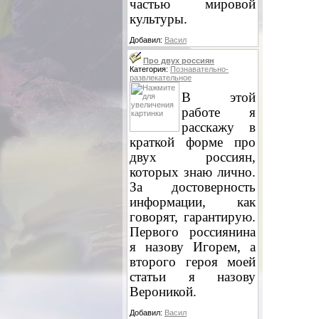
частью мировой
культуры.
Добавил:
Васил
Про двух россиян
Категория:
Познавательно-
развлекательное
В этой
работе я
расскажу в
краткой форме про
двух россиян,
которых знаю лично.
За достоверность
информации, как
говорят, гарантирую.
Первого россиянина
я назову Игорем, а
второго героя моей
статьи я назову
Вероникой.
Добавил:
Васил