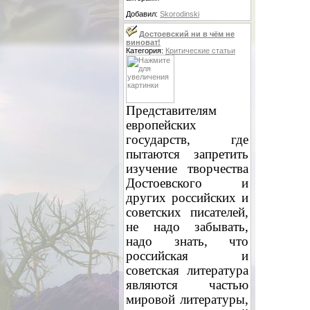
Добавил:
Skorodinski
Достоевский ни в чём не
виноват!
Категория:
Критические статьи
Представителям
европейских
государств, где
пытаются запретить
изучение творчества
Достоевского и
других российских и
советских писателей,
не надо забывать,
надо знать, что
российская и
советская литература
являются частью
мировой литературы,