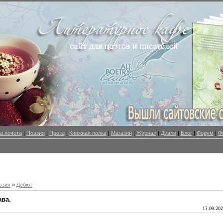
а почета
|
Поэзия
|
Проза
|
Книжная полка
|
Магазин
|
Журнал
|
Дуэли
|
Блог
|
Форум
|
Ф
эзия
»
Дебют
ава.
17.09.202