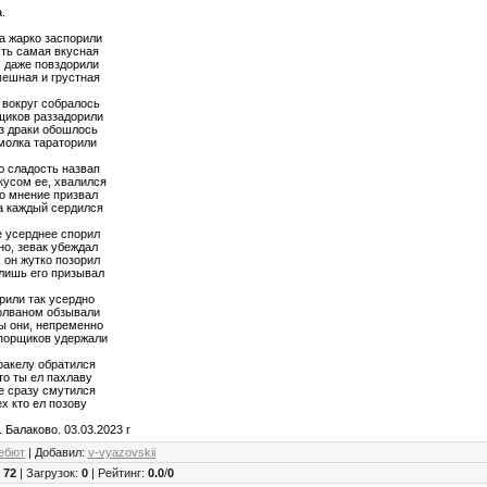
.
а жарко заспорили
сть самая вкусная
, даже повздорили
мешная и грустная
 вокруг собралось
щиков раззадорили
ез драки обошлось
молка тараторили
ю сладость назвап
усом ее, хвалился
го мнение призвал
а каждый сердился
е усерднее спорил
но, зевак убеждал
 он жутко позорил
лишь его призывал
рили так усердно
болваном обзывали
ы они, непременно
порщиков удержали
ракелу обратился
то ты ел пахлаву
е сразу смутился
ех кто ел позову
. Балаково. 03.03.2023 г
ебют
|
Добавил
:
v-vyazovskii
:
72
|
Загрузок
:
0
|
Рейтинг
:
0.0
/
0