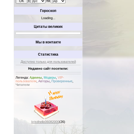
с
на
Гороскоп
Loading...
Цитаты великих
Мы в контакте
Статистика
Доступно только для пользователей
Недавно сайт посетили:
Легенда:
Админы
,
Модеры
,
VIP-
пользователи
,
Авторы
,
Проверенные
,
Читатели
kristihello06082000
(26)