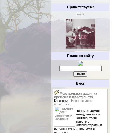
Приветствуем!
wolfy
Поиск по сайту
Блог
Музыкальная машинка
времени и пространств
Категория:
Новости мира
искусства
Перемещаемся
между веками и
континентами
вместе с
композиторами и
исполнителями, поэтами и
актёрами