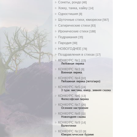
Сонеты, рондо
[46]
Хокку, танка, хайку
[14]
Одностишия
[8]
Шуточные стихи, юморески
[567]
Сатирические стихи
[83]
Иронические стихи
[188]
Подражания
[35]
Пародия
[99]
НОВОГОДНЕЕ
[78]
Поздравления в стихах
[17]
КОНКУРС №1
[15]
Любовная лирика
КОНКУРС №3
[8]
Военная лирика
КОНКУРС №4
[10]
Пейзажная лирика (лето/акро)
КОНКУРС №5
[24]
3 тура: мистика, юмор, зимняя сказка
КОНКУРС №6
[13]
Философская лирика
КОНКУРС №7
[26]
Осеннее настроение
КОНКУРС №8
[11]
Новогодняя сказка
КОНКУРС №9
[14]
Валентинки
КОНКУРС №10
[9]
Юмористическое буриме