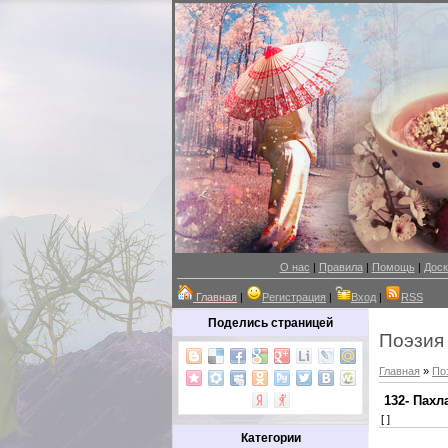
О нас
|
Правила
|
Помощь
|
Доск
Главная
|
Регистрация
|
Вход
|
RSS
Поделись страницей
Поэзия
Главная
»
По
132- Пахл
[ ]
Категории