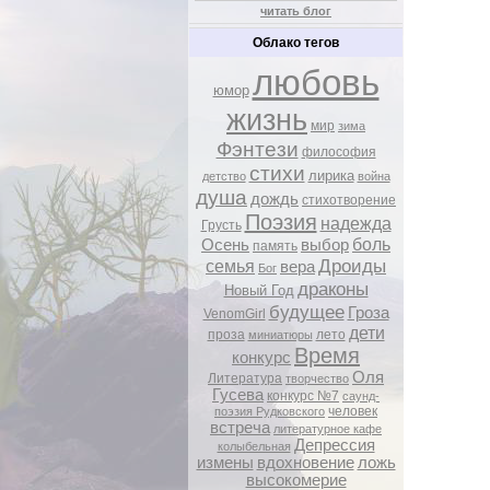
читать блог
Облако тегов
любовь
юмор
жизнь
мир
зима
Фэнтези
философия
стихи
лирика
детство
война
душа
дождь
стихотворение
Поэзия
надежда
Грусть
боль
Осень
выбор
память
Дроиды
семья
вера
Бог
драконы
Новый Год
будущее
Гроза
VenomGirl
дети
проза
лето
миниатюры
Время
конкурс
Оля
Литература
творчество
Гусева
конкурс №7
саунд-
человек
поэзия Рудковского
встреча
литературное кафе
Депрессия
колыбельная
измены
вдохновение
ложь
высокомерие