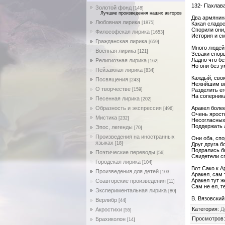
132- Пахлава
Золотой фонд
[148]
Лучшие произведения наших авторов
Два армянин
Любовная лирика
[1875]
Какая сладо
Спорили они
Философская лирика
[1653]
История и с
Гражданская лирика
[659]
Много людей
Военная лирика
[121]
Зеваки спор
Ладно что б
Религиозная лирика
[162]
Но они без у
Пейзажная лирика
[834]
Каждый, сво
Посвящения
[243]
Нежнйшим вк
О творчестве
[159]
Разделить е
На соперник
Песенная лирика
[202]
Образность и экспрессия
Аракел боле
[496]
Очень ярост
Мистика
[232]
Несогласных
Поддержать 
Эпос, легенды
[70]
Произведения на иностранных
Они оба, спо
языках
[18]
Друг друга 
Подрались б
Поэтические переводы
[56]
Свидетели с
Городская лирика
[104]
Вот Сако к А
Произведения для детей
[103]
Аракел, сам 
Аракел тут ж
Соавторские произведения
[11]
Сам не ел, т
Экспериментальная лирика
[80]
В. Вязовский
Верлибр
[44]
Категория
:
Д
Акростихи
[55]
Просмотров
Брахиколон
[14]