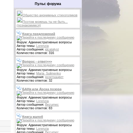
Пульс форума
Общество анонимных стихоголиков
Поэтом можешь ты не быть...
(познакомимся)
Книга предложений
Форум: Административные вопросы
Автор темы:
Lorenzia
Автор сообщения:
idcatalyst
Количество ответов: 316
Вопрос - ответ>>>
Форум: Административные вопросы
Автор темы:
Maria_Sulimenko
Автор сообщения:
розеткацвет
Количество ответов: 32
БАНя или Доска позора
Форум: Административные вопросы
Автор темы:
Lorenzia
Автор сообщения:
Bezumec
Количество ответов: 83
Книга жалоб
Форум: Административные вопросы
Автор темы:
Lorenzia
Автор сообщения:
Bezumec