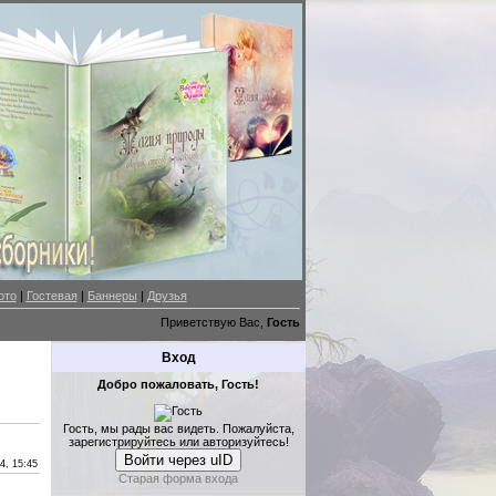
ото
|
Гостевая
|
Баннеры
|
Друзья
Приветствую Вас,
Гость
Вход
Добро пожаловать, Гость!
Гость, мы рады вас видеть. Пожалуйста,
зарегистрируйтесь или авторизуйтесь!
Войти через uID
4, 15:45
Старая форма входа