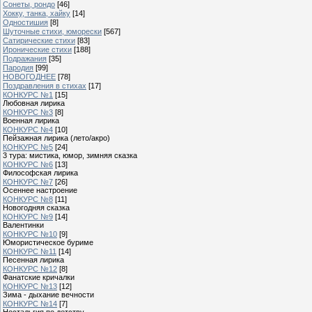
Сонеты, рондо
[46]
Хокку, танка, хайку
[14]
Одностишия
[8]
Шуточные стихи, юморески
[567]
Сатирические стихи
[83]
Иронические стихи
[188]
Подражания
[35]
Пародия
[99]
НОВОГОДНЕЕ
[78]
Поздравления в стихах
[17]
КОНКУРС №1
[15]
Любовная лирика
КОНКУРС №3
[8]
Военная лирика
КОНКУРС №4
[10]
Пейзажная лирика (лето/акро)
КОНКУРС №5
[24]
3 тура: мистика, юмор, зимняя сказка
КОНКУРС №6
[13]
Философская лирика
КОНКУРС №7
[26]
Осеннее настроение
КОНКУРС №8
[11]
Новогодняя сказка
КОНКУРС №9
[14]
Валентинки
КОНКУРС №10
[9]
Юмористическое буриме
КОНКУРС №11
[14]
Песенная лирика
КОНКУРС №12
[8]
Фанатские кричалки
КОНКУРС №13
[12]
Зима - дыхание вечности
КОНКУРС №14
[7]
Ностальгия по детству