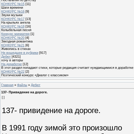
КОНКУРС №15
[11]
Шаги времени
КОНКУРС №16
[9]
Звуки музыки
КОНКУРС №17
[13]
На крыльях ангела
КОНКУРС №18
[16]
Колыбельная песня
Конкурс миниатюр
[1]
КОНКУРС №20
[4]
Звездная романтика
КОНКУРС №21
[6]
Живопись в стихах
Не вошедшее в рубрики
[917]
Дебют
[4321]
хочу в авторы
На доработке
[12]
В этот раздел попадают стихи, которые редакция считает нуждающимися в доработке
КОНКУРС №22
[2]
Поэтический конкурс «Диалог с классиком»
Главная
»
Файлы
»
Дебют
137- Привидение на дороге.
[ ]
137- привидение на дороге.
В 1991 году зимой это произошло