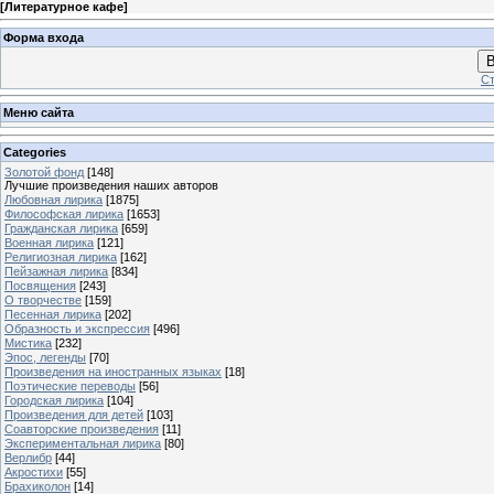
[
Литературное кафе
]
Форма входа
В
Ст
Меню сайта
Categories
Золотой фонд
[148]
Лучшие произведения наших авторов
Любовная лирика
[1875]
Философская лирика
[1653]
Гражданская лирика
[659]
Военная лирика
[121]
Религиозная лирика
[162]
Пейзажная лирика
[834]
Посвящения
[243]
О творчестве
[159]
Песенная лирика
[202]
Образность и экспрессия
[496]
Мистика
[232]
Эпос, легенды
[70]
Произведения на иностранных языках
[18]
Поэтические переводы
[56]
Городская лирика
[104]
Произведения для детей
[103]
Соавторские произведения
[11]
Экспериментальная лирика
[80]
Верлибр
[44]
Акростихи
[55]
Брахиколон
[14]