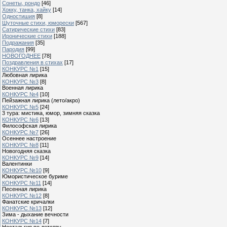
Сонеты, рондо
[46]
Хокку, танка, хайку
[14]
Одностишия
[8]
Шуточные стихи, юморески
[567]
Сатирические стихи
[83]
Иронические стихи
[188]
Подражания
[35]
Пародия
[99]
НОВОГОДНЕЕ
[78]
Поздравления в стихах
[17]
КОНКУРС №1
[15]
Любовная лирика
КОНКУРС №3
[8]
Военная лирика
КОНКУРС №4
[10]
Пейзажная лирика (лето/акро)
КОНКУРС №5
[24]
3 тура: мистика, юмор, зимняя сказка
КОНКУРС №6
[13]
Философская лирика
КОНКУРС №7
[26]
Осеннее настроение
КОНКУРС №8
[11]
Новогодняя сказка
КОНКУРС №9
[14]
Валентинки
КОНКУРС №10
[9]
Юмористическое буриме
КОНКУРС №11
[14]
Песенная лирика
КОНКУРС №12
[8]
Фанатские кричалки
КОНКУРС №13
[12]
Зима - дыхание вечности
КОНКУРС №14
[7]
Ностальгия по детству