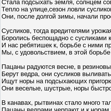
Стала подсыхать земля, солнцем со
Тепло на улице,сезон ловли суслик
Они, после долгой зимы, начали пр
Сусликов, тогда вредителями урожа
Боролись беспощадно с сусликами к
И нас ребятишек к, борьбе с ними 
Мы, с удовольствием, в этой борьбе
Пацаны радуются весне, в резиновы
Берут ведра, они сусликов выливат
Ищут норы на подсыхающих пригорка
Они веселые, шустрые, норы быстро
В канавах, рытвинах стало много та
Пацаны ведрами черпают и к норам