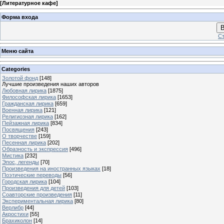
[
Литературное кафе
]
Форма входа
В
Ст
Меню сайта
Categories
Золотой фонд
[148]
Лучшие произведения наших авторов
Любовная лирика
[1875]
Философская лирика
[1653]
Гражданская лирика
[659]
Военная лирика
[121]
Религиозная лирика
[162]
Пейзажная лирика
[834]
Посвящения
[243]
О творчестве
[159]
Песенная лирика
[202]
Образность и экспрессия
[496]
Мистика
[232]
Эпос, легенды
[70]
Произведения на иностранных языках
[18]
Поэтические переводы
[56]
Городская лирика
[104]
Произведения для детей
[103]
Соавторские произведения
[11]
Экспериментальная лирика
[80]
Верлибр
[44]
Акростихи
[55]
Брахиколон
[14]