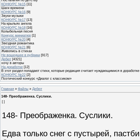
КОНКУРС №15
[11]
Шаги времени
КОНКУРС №16
[9]
Звуки музыки
КОНКУРС №17
[13]
На крыльях ангела
КОНКУРС №18
[16]
Колыбельная песня
Конкурс миниатюр
[1]
КОНКУРС №20
[4]
Звездная романтика
КОНКУРС №21
[6]
Живопись в стихах
Не вошедшее в рубрики
[917]
Дебют
[4321]
хочу в авторы
На доработке
[12]
В этот раздел попадают стихи, которые редакция считает нуждающимися в доработке
КОНКУРС №22
[2]
Поэтический конкурс «Диалог с классиком»
Главная
»
Файлы
»
Дебют
148- Преображенка. Суслики.
[ ]
148- Преображенка. Суслики.
Едва только снег с пустырей, пастб