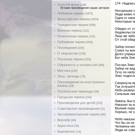
174- Надпись
Золотой фонд
[148]
Лучшие произведения наших авторов
Нехорошее с
Любовная лирика
[1875]
Люди мимо п
Одни от нап
Философская лирика
[1653]
Некоторые п
Гражданская лирика
[659]
Обидно от эт
Военная лирика
[121]
Недовольств
Лицо же заб
Религиозная лирика
[162]
От этой обид
Пейзажная лирика
[834]
Забор посмо
Посвящения
[243]
Сожги ты мен
О творчестве
[159]
Долго упраш
Бог неба Зе
Песенная лирика
[202]
Образность и экспрессия
Послал Зевс
[496]
Забор не ви
Мистика
[232]
Тучу он нап
Зевс подосл
Эпос, легенды
[70]
Произведения на иностранных
Сверкнула я
языках
[18]
Так оглушит
Небо развер
Поэтические переводы
[56]
Сильным лив
Городская лирика
[104]
Ливень быст
Произведения для детей
[103]
Наказал за 
Молния пора
Соавторские произведения
[11]
Хорошо, не 
Экспериментальная лирика
[80]
Небо наказа
Верлибр
[44]
Что бы он не
Акростихи
[55]
Человека не
Люди не сов
Брахиколон
[14]