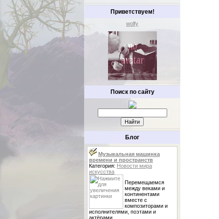
Приветствуем!
wolfy
Поиск по сайту
Блог
Музыкальная машинка
времени и пространств
Категория:
Новости мира
искусства
Перемещаемся
между веками и
континентами
вместе с
композиторами и
исполнителями, поэтами и
актёрами