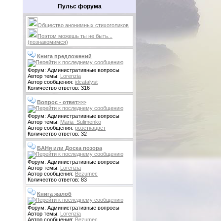
Пульс форума
Общество анонимных стихоголиков
Поэтом можешь ты не быть...
(познакомимся)
Книга предложений
Форум: Административные вопросы
Автор темы:
Lorenzia
Автор сообщения:
idcatalyst
Количество ответов: 316
Вопрос - ответ>>>
Форум: Административные вопросы
Автор темы:
Maria_Sulimenko
Автор сообщения:
розеткацвет
Количество ответов: 32
БАНя или Доска позора
Форум: Административные вопросы
Автор темы:
Lorenzia
Автор сообщения:
Bezumec
Количество ответов: 83
Книга жалоб
Форум: Административные вопросы
Автор темы:
Lorenzia
Автор сообщения:
Bezumec