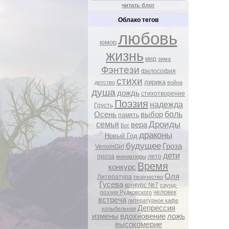
читать блог
Облако тегов
любовь
юмор
жизнь
мир
зима
Фэнтези
философия
стихи
лирика
детство
война
душа
дождь
стихотворение
Поэзия
надежда
Грусть
боль
Осень
выбор
память
Дроиды
семья
вера
Бог
драконы
Новый Год
будущее
Гроза
VenomGirl
дети
проза
лето
миниатюры
Время
конкурс
Оля
Литература
творчество
Гусева
конкурс №7
саунд-
человек
поэзия Рудковского
встреча
литературное кафе
Депрессия
колыбельная
измены
вдохновение
ложь
высокомерие