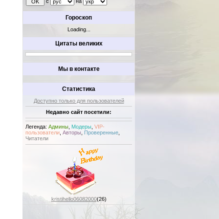
с
на
Гороскоп
Loading...
Цитаты великих
Мы в контакте
Статистика
Доступно только для пользователей
Недавно сайт посетили:
Легенда:
Админы
,
Модеры
,
VIP-
пользователи
,
Авторы
,
Проверенные
,
Читатели
kristihello06082000
(26)