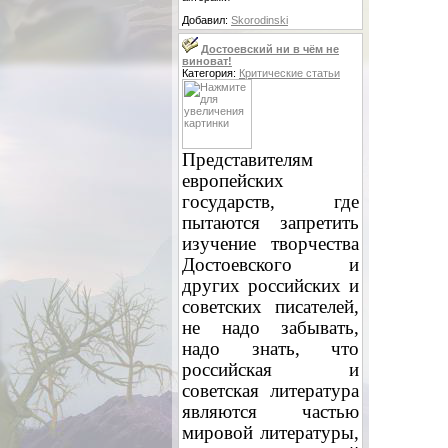
Добавил:
Skorodinski
Достоевский ни в чём не
виноват!
Категория:
Критические статьи
Представителям
европейских
государств, где
пытаются запретить
изучение творчества
Достоевского и
других российских и
советских писателей,
не надо забывать,
надо знать, что
российская и
советская литература
являются частью
мировой литературы,