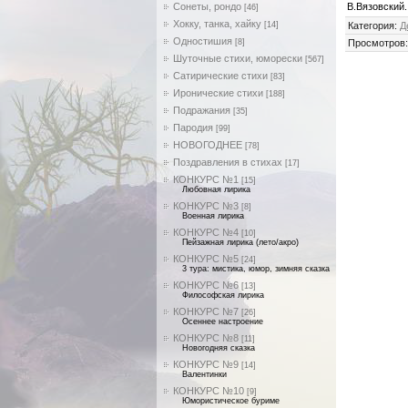
Сонеты, рондо
В.Вязовский.
[46]
Хокку, танка, хайку
[14]
Категория
:
Д
Одностишия
[8]
Просмотров
Шуточные стихи, юморески
[567]
Сатирические стихи
[83]
Иронические стихи
[188]
Подражания
[35]
Пародия
[99]
НОВОГОДНЕЕ
[78]
Поздравления в стихах
[17]
КОНКУРС №1
[15]
Любовная лирика
КОНКУРС №3
[8]
Военная лирика
КОНКУРС №4
[10]
Пейзажная лирика (лето/акро)
КОНКУРС №5
[24]
3 тура: мистика, юмор, зимняя сказка
КОНКУРС №6
[13]
Философская лирика
КОНКУРС №7
[26]
Осеннее настроение
КОНКУРС №8
[11]
Новогодняя сказка
КОНКУРС №9
[14]
Валентинки
КОНКУРС №10
[9]
Юмористическое буриме