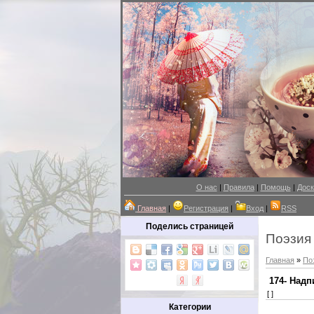
О нас
|
Правила
|
Помощь
|
Доск
Главная
|
Регистрация
|
Вход
|
RSS
Поделись страницей
Поэзия
Главная
»
По
174- Надп
[ ]
Категории