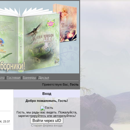
ото
|
Гостевая
|
Баннеры
|
Друзья
Приветствую Вас,
Гость
Вход
Добро пожаловать, Гость!
Гость, мы рады вас видеть. Пожалуйста,
зарегистрируйтесь или авторизуйтесь!
Войти через uID
4, 23:37
Старая форма входа