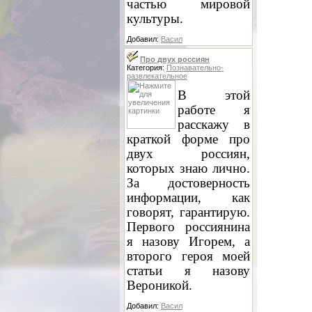
частью мировой
культуры.
Добавил:
Васил
Про двух россиян
Категория:
Познавательно-
развлекательное
В этой
работе я
расскажу в
краткой форме про
двух россиян,
которых знаю лично.
За достоверность
информации, как
говорят, гарантирую.
Первого россиянина
я назову Игорем, а
второго героя моей
статьи я назову
Вероникой.
Добавил:
Васил