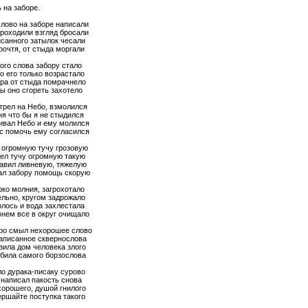
 на заборе.
лово на заборе написали
роходили взгляд бросали
исанного затылок чесали
рочтя, от стыда моргали
ого слова забору стало
о его только возрастало
ора от стыда помрачнело
ы оно сгореть захотело
трел на Небо, взмолился
я что бы я не стыдился
ивал Небо и ему молился
вс помочь ему согласился
 огромную тучу грозовую
дел тучу огромную такую
равил ливневую, тяжелую
ал забору помощь скорую
рко молния, загрохотало
ельно, кругом задрожало
злось и вода захлестала
нем все в округ очищало
ро смыл нехорошее слово
написанное сквернослова
зила дом человека злого
убила самого борзослова
ло дурака-писаку сурово
 написал пакость снова
хорошего, душой гнилого
ершайте поступка такого