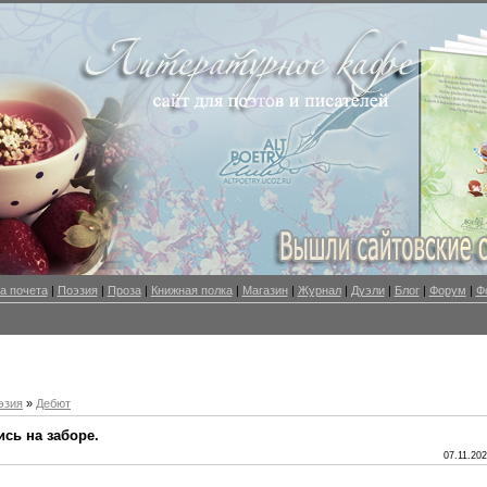
а почета
|
Поэзия
|
Проза
|
Книжная полка
|
Магазин
|
Журнал
|
Дуэли
|
Блог
|
Форум
|
Ф
эзия
»
Дебют
ись на заборе.
07.11.202