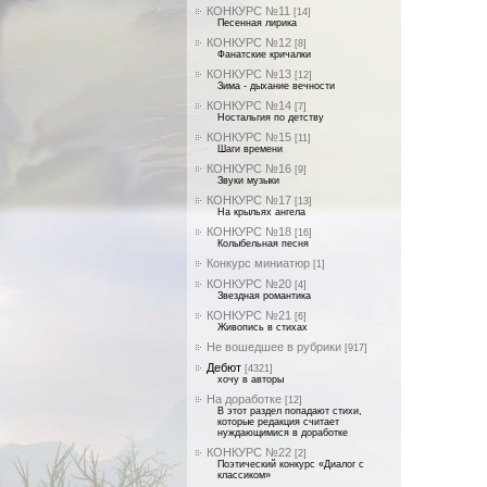
КОНКУРС №11
[14]
Песенная лирика
КОНКУРС №12
[8]
Фанатские кричалки
КОНКУРС №13
[12]
Зима - дыхание вечности
КОНКУРС №14
[7]
Ностальгия по детству
КОНКУРС №15
[11]
Шаги времени
КОНКУРС №16
[9]
Звуки музыки
КОНКУРС №17
[13]
На крыльях ангела
КОНКУРС №18
[16]
Колыбельная песня
Конкурс миниатюр
[1]
КОНКУРС №20
[4]
Звездная романтика
КОНКУРС №21
[6]
Живопись в стихах
Не вошедшее в рубрики
[917]
Дебют
[4321]
хочу в авторы
На доработке
[12]
В этот раздел попадают стихи,
которые редакция считает
нуждающимися в доработке
КОНКУРС №22
[2]
Поэтический конкурс «Диалог с
классиком»