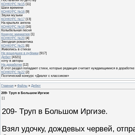
КОНКУРС №15
[11]
Шаги времени
КОНКУРС №16
[9]
Звуки музыки
КОНКУРС №17
[13]
На крыльях ангела
КОНКУРС №18
[16]
Колыбельная песня
Конкурс миниатюр
[1]
КОНКУРС №20
[4]
Звездная романтика
КОНКУРС №21
[6]
Живопись в стихах
Не вошедшее в рубрики
[917]
Дебют
[4321]
хочу в авторы
На доработке
[12]
В этот раздел попадают стихи, которые редакция считает нуждающимися в доработке
КОНКУРС №22
[2]
Поэтический конкурс «Диалог с классиком»
Главная
»
Файлы
»
Дебют
209- Труп в Большом Иргизе
[ ]
209- Труп в Большом Иргизе.
Взял удочку, дождевых червей, отпр