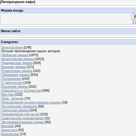
[
Литературное кафе
]
Форма входа
В
Ст
Меню сайта
Categories
Золотой фонд
[148]
Лучшие произведения наших авторов
Любовная лирика
[1875]
Философская лирика
[1653]
Гражданская лирика
[659]
Военная лирика
[121]
Религиозная лирика
[162]
Пейзажная лирика
[834]
Посвящения
[243]
О творчестве
[159]
Песенная лирика
[202]
Образность и экспрессия
[496]
Мистика
[232]
Эпос, легенды
[70]
Произведения на иностранных языках
[18]
Поэтические переводы
[56]
Городская лирика
[104]
Произведения для детей
[103]
Соавторские произведения
[11]
Экспериментальная лирика
[80]
Верлибр
[44]
Акростихи
[55]
Брахиколон
[14]