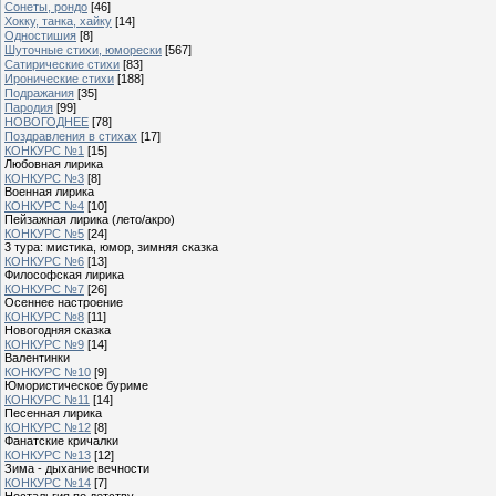
Сонеты, рондо
[46]
Хокку, танка, хайку
[14]
Одностишия
[8]
Шуточные стихи, юморески
[567]
Сатирические стихи
[83]
Иронические стихи
[188]
Подражания
[35]
Пародия
[99]
НОВОГОДНЕЕ
[78]
Поздравления в стихах
[17]
КОНКУРС №1
[15]
Любовная лирика
КОНКУРС №3
[8]
Военная лирика
КОНКУРС №4
[10]
Пейзажная лирика (лето/акро)
КОНКУРС №5
[24]
3 тура: мистика, юмор, зимняя сказка
КОНКУРС №6
[13]
Философская лирика
КОНКУРС №7
[26]
Осеннее настроение
КОНКУРС №8
[11]
Новогодняя сказка
КОНКУРС №9
[14]
Валентинки
КОНКУРС №10
[9]
Юмористическое буриме
КОНКУРС №11
[14]
Песенная лирика
КОНКУРС №12
[8]
Фанатские кричалки
КОНКУРС №13
[12]
Зима - дыхание вечности
КОНКУРС №14
[7]
Ностальгия по детству