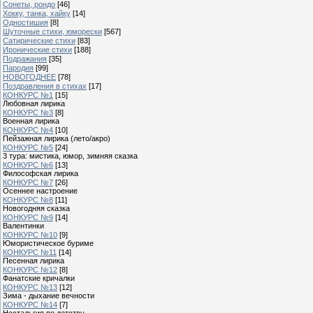
Сонеты, рондо
[46]
Хокку, танка, хайку
[14]
Одностишия
[8]
Шуточные стихи, юморески
[567]
Сатирические стихи
[83]
Иронические стихи
[188]
Подражания
[35]
Пародия
[99]
НОВОГОДНЕЕ
[78]
Поздравления в стихах
[17]
КОНКУРС №1
[15]
Любовная лирика
КОНКУРС №3
[8]
Военная лирика
КОНКУРС №4
[10]
Пейзажная лирика (лето/акро)
КОНКУРС №5
[24]
3 тура: мистика, юмор, зимняя сказка
КОНКУРС №6
[13]
Философская лирика
КОНКУРС №7
[26]
Осеннее настроение
КОНКУРС №8
[11]
Новогодняя сказка
КОНКУРС №9
[14]
Валентинки
КОНКУРС №10
[9]
Юмористическое буриме
КОНКУРС №11
[14]
Песенная лирика
КОНКУРС №12
[8]
Фанатские кричалки
КОНКУРС №13
[12]
Зима - дыхание вечности
КОНКУРС №14
[7]
Ностальгия по детству