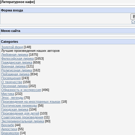
[
Литературное кафе
]
Форма входа
В
Ст
Меню сайта
Categories
Золотой фонд
[148]
Лучшие произведения наших авторов
Любовная лирика
[1875]
Философская лирика
[1653]
Гражданская лирика
[659]
Военная лирика
[121]
Религиозная лирика
[162]
Пейзажная лирика
[834]
Посвящения
[243]
О творчестве
[159]
Песенная лирика
[202]
Образность и экспрессия
[496]
Мистика
[232]
Эпос, легенды
[70]
Произведения на иностранных языках
[18]
Поэтические переводы
[56]
Городская лирика
[104]
Произведения для детей
[103]
Соавторские произведения
[11]
Экспериментальная лирика
[80]
Верлибр
[44]
Акростихи
[55]
Брахиколон
[14]