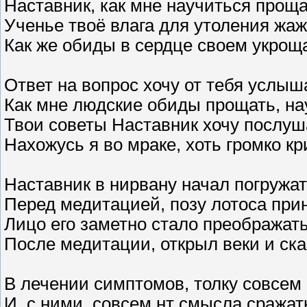
Наставник, как мне научиться прощ
Ученье твоё влага для утоления жа
Как же обиды в сердце своем укрощ
Ответ на вопрос хочу от тебя услыш
Как мне людские обиды прощать, на
Твои советы Наставник хочу послуш
Нахожусь я во мраке, хоть громко к
Наставник в нирвану начал погружа
Перед медитацией, позу лотоса при
Лицо его заметно стало преображат
После медитации, открыл веки и ск
В лечении симптомов, толку совсем 
И, с ними, совсем нт смысла сражат