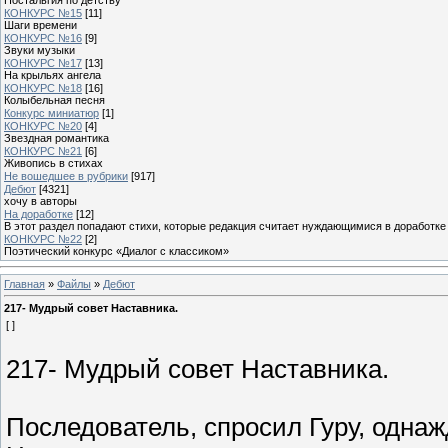
КОНКУРС №15
[11]
Шаги времени
КОНКУРС №16
[9]
Звуки музыки
КОНКУРС №17
[13]
На крыльях ангела
КОНКУРС №18
[16]
Колыбельная песня
Конкурс миниатюр
[1]
КОНКУРС №20
[4]
Звездная романтика
КОНКУРС №21
[6]
Живопись в стихах
Не вошедшее в рубрики
[917]
Дебют
[4321]
хочу в авторы
На доработке
[12]
В этот раздел попадают стихи, которые редакция считает нуждающимися в доработке
КОНКУРС №22
[2]
Поэтический конкурс «Диалог с классиком»
Главная
»
Файлы
»
Дебют
217- Мудрый совет Наставника.
[ ]
217- Мудрый совет Наставника.
Последователь, спросил Гуру, одна