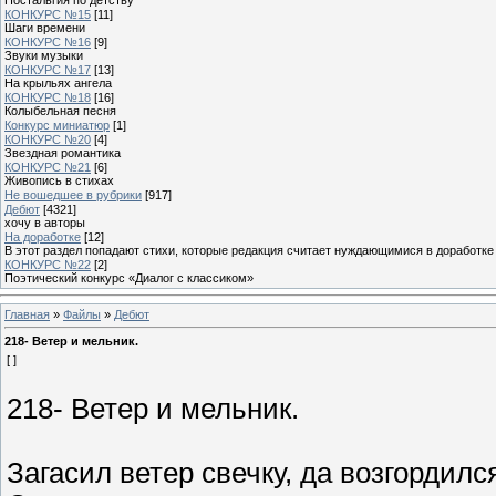
КОНКУРС №15
[11]
Шаги времени
КОНКУРС №16
[9]
Звуки музыки
КОНКУРС №17
[13]
На крыльях ангела
КОНКУРС №18
[16]
Колыбельная песня
Конкурс миниатюр
[1]
КОНКУРС №20
[4]
Звездная романтика
КОНКУРС №21
[6]
Живопись в стихах
Не вошедшее в рубрики
[917]
Дебют
[4321]
хочу в авторы
На доработке
[12]
В этот раздел попадают стихи, которые редакция считает нуждающимися в доработке
КОНКУРС №22
[2]
Поэтический конкурс «Диалог с классиком»
Главная
»
Файлы
»
Дебют
218- Ветер и мельник.
[ ]
218- Ветер и мельник.
Загасил ветер свечку, да возгордилс