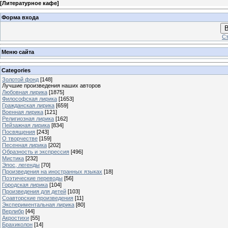
[
Литературное кафе
]
Форма входа
В
Ст
Меню сайта
Categories
Золотой фонд
[148]
Лучшие произведения наших авторов
Любовная лирика
[1875]
Философская лирика
[1653]
Гражданская лирика
[659]
Военная лирика
[121]
Религиозная лирика
[162]
Пейзажная лирика
[834]
Посвящения
[243]
О творчестве
[159]
Песенная лирика
[202]
Образность и экспрессия
[496]
Мистика
[232]
Эпос, легенды
[70]
Произведения на иностранных языках
[18]
Поэтические переводы
[56]
Городская лирика
[104]
Произведения для детей
[103]
Соавторские произведения
[11]
Экспериментальная лирика
[80]
Верлибр
[44]
Акростихи
[55]
Брахиколон
[14]