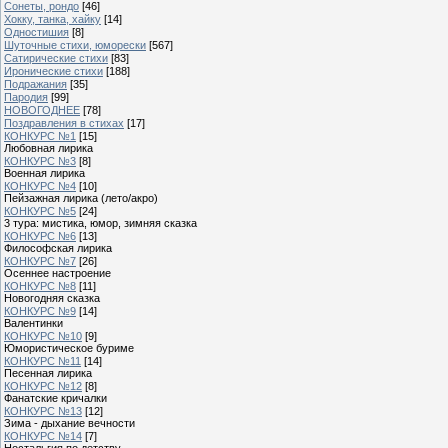
Сонеты, рондо
[46]
Хокку, танка, хайку
[14]
Одностишия
[8]
Шуточные стихи, юморески
[567]
Сатирические стихи
[83]
Иронические стихи
[188]
Подражания
[35]
Пародия
[99]
НОВОГОДНЕЕ
[78]
Поздравления в стихах
[17]
КОНКУРС №1
[15]
Любовная лирика
КОНКУРС №3
[8]
Военная лирика
КОНКУРС №4
[10]
Пейзажная лирика (лето/акро)
КОНКУРС №5
[24]
3 тура: мистика, юмор, зимняя сказка
КОНКУРС №6
[13]
Философская лирика
КОНКУРС №7
[26]
Осеннее настроение
КОНКУРС №8
[11]
Новогодняя сказка
КОНКУРС №9
[14]
Валентинки
КОНКУРС №10
[9]
Юмористическое буриме
КОНКУРС №11
[14]
Песенная лирика
КОНКУРС №12
[8]
Фанатские кричалки
КОНКУРС №13
[12]
Зима - дыхание вечности
КОНКУРС №14
[7]
Ностальгия по детству