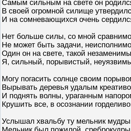
Самым сильным на свете он родилс
В своей огромной силище утвердил
И на сомневающихся очень сердилс
Нет больше силы, со мной сравним
Не может быть задачи, неисполним
Один он на свете, такой незаменим
Я, сильный, порывистый, неуязвим
Могу погасить солнце своим порыво
Вырывать деревья удалым креатив
И поднять волны, ураганным напоро
Крушить все, в осознании горделив
Услышал хвальбу ту мельник мудры
Мельник был пожилой, среброкудры