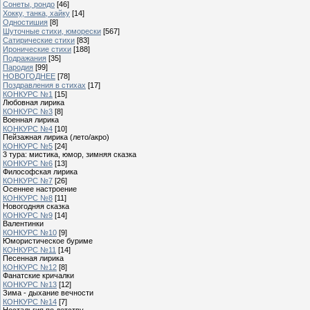
Сонеты, рондо
[46]
Хокку, танка, хайку
[14]
Одностишия
[8]
Шуточные стихи, юморески
[567]
Сатирические стихи
[83]
Иронические стихи
[188]
Подражания
[35]
Пародия
[99]
НОВОГОДНЕЕ
[78]
Поздравления в стихах
[17]
КОНКУРС №1
[15]
Любовная лирика
КОНКУРС №3
[8]
Военная лирика
КОНКУРС №4
[10]
Пейзажная лирика (лето/акро)
КОНКУРС №5
[24]
3 тура: мистика, юмор, зимняя сказка
КОНКУРС №6
[13]
Философская лирика
КОНКУРС №7
[26]
Осеннее настроение
КОНКУРС №8
[11]
Новогодняя сказка
КОНКУРС №9
[14]
Валентинки
КОНКУРС №10
[9]
Юмористическое буриме
КОНКУРС №11
[14]
Песенная лирика
КОНКУРС №12
[8]
Фанатские кричалки
КОНКУРС №13
[12]
Зима - дыхание вечности
КОНКУРС №14
[7]
Ностальгия по детству