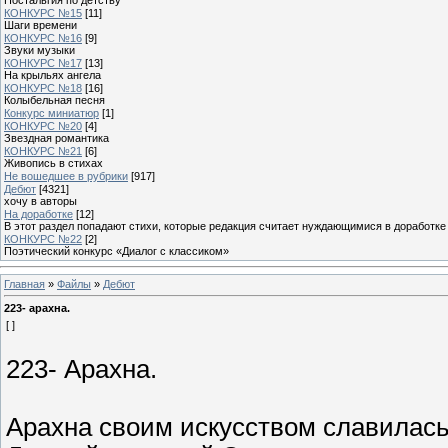
КОНКУРС №15
[11]
Шаги времени
КОНКУРС №16
[9]
Звуки музыки
КОНКУРС №17
[13]
На крыльях ангела
КОНКУРС №18
[16]
Колыбельная песня
Конкурс миниатюр
[1]
КОНКУРС №20
[4]
Звездная романтика
КОНКУРС №21
[6]
Живопись в стихах
Не вошедшее в рубрики
[917]
Дебют
[4321]
хочу в авторы
На доработке
[12]
В этот раздел попадают стихи, которые редакция считает нуждающимися в доработке
КОНКУРС №22
[2]
Поэтический конкурс «Диалог с классиком»
Главная
»
Файлы
»
Дебют
223- арахна.
[ ]
223- Арахна.
Арахна своим искусством славилас