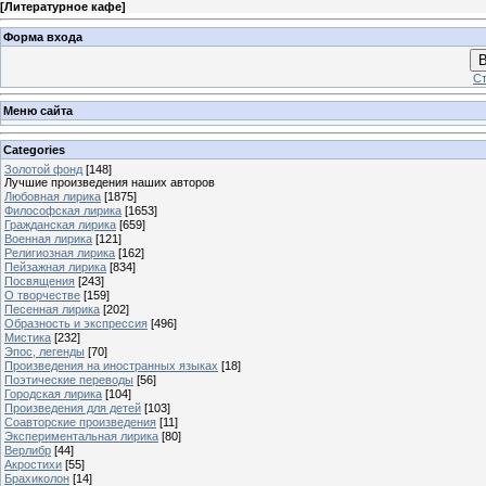
[
Литературное кафе
]
Форма входа
В
Ст
Меню сайта
Categories
Золотой фонд
[148]
Лучшие произведения наших авторов
Любовная лирика
[1875]
Философская лирика
[1653]
Гражданская лирика
[659]
Военная лирика
[121]
Религиозная лирика
[162]
Пейзажная лирика
[834]
Посвящения
[243]
О творчестве
[159]
Песенная лирика
[202]
Образность и экспрессия
[496]
Мистика
[232]
Эпос, легенды
[70]
Произведения на иностранных языках
[18]
Поэтические переводы
[56]
Городская лирика
[104]
Произведения для детей
[103]
Соавторские произведения
[11]
Экспериментальная лирика
[80]
Верлибр
[44]
Акростихи
[55]
Брахиколон
[14]