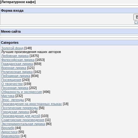
[
Литературное кафе
]
Форма входа
В
Ст
Меню сайта
Categories
Золотой фонд
[148]
Лучшие произведения наших авторов
Любовная лирика
[1875]
Философская лирика
[1653]
Гражданская лирика
[659]
Военная лирика
[121]
Религиозная лирика
[162]
Пейзажная лирика
[834]
Посвящения
[243]
О творчестве
[159]
Песенная лирика
[202]
Образность и экспрессия
[496]
Мистика
[232]
Эпос, легенды
[70]
Произведения на иностранных языках
[18]
Поэтические переводы
[56]
Городская лирика
[104]
Произведения для детей
[103]
Соавторские произведения
[11]
Экспериментальная лирика
[80]
Верлибр
[44]
Акростихи
[55]
Брахиколон
[14]