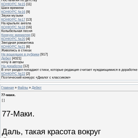
КОНКУРС №15
[11]
Шаги времени
КОНКУРС №16
[9]
Звуки музыки
КОНКУРС №17
[13]
На крыльях ангела
КОНКУРС №18
[16]
Колыбельная песня
Конкурс миниатюр
[1]
КОНКУРС №20
[4]
Звездная романтика
КОНКУРС №21
[6]
Живопись в стихах
Не вошедшее в рубрики
[917]
Дебют
[4321]
хочу в авторы
На доработке
[12]
В этот раздел попадают стихи, которые редакция считает нуждающимися в доработке
КОНКУРС №22
[2]
Поэтический конкурс «Диалог с классиком»
Главная
»
Файлы
»
Дебют
77-маки.
[ ]
77-Маки.
Даль, такая красота вокруг