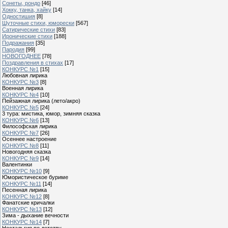
Сонеты, рондо
[46]
Хокку, танка, хайку
[14]
Одностишия
[8]
Шуточные стихи, юморески
[567]
Сатирические стихи
[83]
Иронические стихи
[188]
Подражания
[35]
Пародия
[99]
НОВОГОДНЕЕ
[78]
Поздравления в стихах
[17]
КОНКУРС №1
[15]
Любовная лирика
КОНКУРС №3
[8]
Военная лирика
КОНКУРС №4
[10]
Пейзажная лирика (лето/акро)
КОНКУРС №5
[24]
3 тура: мистика, юмор, зимняя сказка
КОНКУРС №6
[13]
Философская лирика
КОНКУРС №7
[26]
Осеннее настроение
КОНКУРС №8
[11]
Новогодняя сказка
КОНКУРС №9
[14]
Валентинки
КОНКУРС №10
[9]
Юмористическое буриме
КОНКУРС №11
[14]
Песенная лирика
КОНКУРС №12
[8]
Фанатские кричалки
КОНКУРС №13
[12]
Зима - дыхание вечности
КОНКУРС №14
[7]
Ностальгия по детству