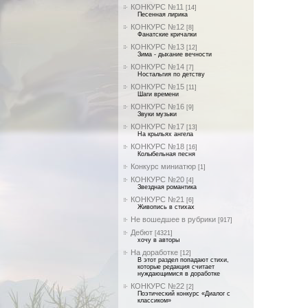
КОНКУРС №11
[14]
Песенная лирика
КОНКУРС №12
[8]
Фанатские кричалки
КОНКУРС №13
[12]
Зима - дыхание вечности
КОНКУРС №14
[7]
Ностальгия по детству
КОНКУРС №15
[11]
Шаги времени
КОНКУРС №16
[9]
Звуки музыки
КОНКУРС №17
[13]
На крыльях ангела
КОНКУРС №18
[16]
Колыбельная песня
Конкурс миниатюр
[1]
КОНКУРС №20
[4]
Звездная романтика
КОНКУРС №21
[6]
Живопись в стихах
Не вошедшее в рубрики
[917]
Дебют
[4321]
хочу в авторы
На доработке
[12]
В этот раздел попадают стихи,
которые редакция считает
нуждающимися в доработке
КОНКУРС №22
[2]
Поэтический конкурс «Диалог с
классиком»