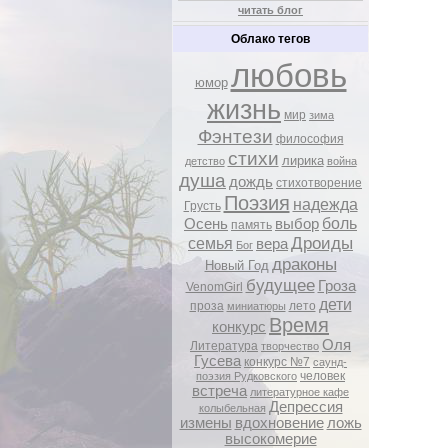
читать блог
Облако тегов
любовь
юмор
жизнь
мир
зима
Фэнтези
философия
стихи
лирика
детство
война
душа
дождь
стихотворение
Поэзия
надежда
Грусть
боль
Осень
выбор
память
Дроиды
семья
вера
Бог
драконы
Новый Год
будущее
Гроза
VenomGirl
дети
проза
лето
миниатюры
Время
конкурс
Оля
Литература
творчество
Гусева
конкурс №7
саунд-
человек
поэзия Рудковского
встреча
литературное кафе
Депрессия
колыбельная
измены
вдохновение
ложь
высокомерие