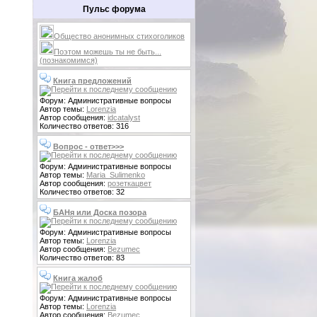
Пульс форума
Общество анонимных стихоголиков
Поэтом можешь ты не быть...
(познакомимся)
Книга предложений
Форум: Административные вопросы
Автор темы:
Lorenzia
Автор сообщения:
idcatalyst
Количество ответов: 316
Вопрос - ответ>>>
Форум: Административные вопросы
Автор темы:
Maria_Sulimenko
Автор сообщения:
розеткацвет
Количество ответов: 32
БАНя или Доска позора
Форум: Административные вопросы
Автор темы:
Lorenzia
Автор сообщения:
Bezumec
Количество ответов: 83
Книга жалоб
Форум: Административные вопросы
Автор темы:
Lorenzia
Автор сообщения:
Bezumec