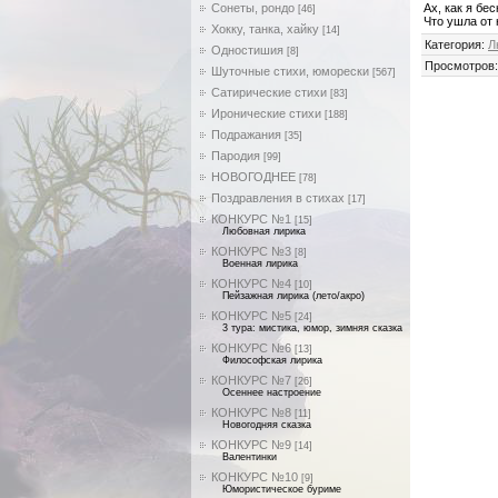
Сонеты, рондо
Ах, как я бе
[46]
Что ушла от 
Хокку, танка, хайку
[14]
Категория
:
Л
Одностишия
[8]
Просмотров
Шуточные стихи, юморески
[567]
Сатирические стихи
[83]
Иронические стихи
[188]
Подражания
[35]
Пародия
[99]
НОВОГОДНЕЕ
[78]
Поздравления в стихах
[17]
КОНКУРС №1
[15]
Любовная лирика
КОНКУРС №3
[8]
Военная лирика
КОНКУРС №4
[10]
Пейзажная лирика (лето/акро)
КОНКУРС №5
[24]
3 тура: мистика, юмор, зимняя сказка
КОНКУРС №6
[13]
Философская лирика
КОНКУРС №7
[26]
Осеннее настроение
КОНКУРС №8
[11]
Новогодняя сказка
КОНКУРС №9
[14]
Валентинки
КОНКУРС №10
[9]
Юмористическое буриме