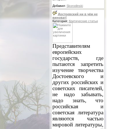
Добавил:
Skorodinski
Достоевский ни в чём не
виноват!
Категория:
Критические статьи
Представителям
европейских
государств, где
пытаются запретить
изучение творчества
Достоевского и
других российских и
советских писателей,
не надо забывать,
надо знать, что
российская и
советская литература
являются частью
мировой литературы,