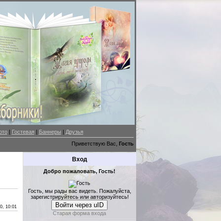
ото
|
Гостевая
|
Баннеры
|
Друзья
Приветствую Вас,
Гость
Вход
Добро пожаловать, Гость!
Гость, мы рады вас видеть. Пожалуйста,
зарегистрируйтесь или авторизуйтесь!
Войти через uID
0, 10:01
Старая форма входа