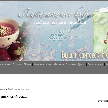
а почета
|
Поэзия
|
Проза
|
Книжная полка
|
Магазин
|
Журнал
|
Дуэли
|
Блог
|
Форум
|
Ф
эзия
»
Любовная лирика
ушкинский век...
29.06.201