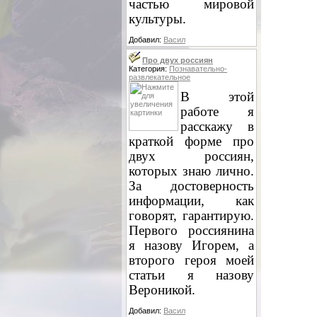
частью мировой
культуры.
Добавил:
Васил
Про двух россиян
Категория:
Познавательно-
развлекательное
В этой
работе я
расскажу в
краткой форме про
двух россиян,
которых знаю лично.
За достоверность
информации, как
говорят, гарантирую.
Первого россиянина
я назову Игорем, а
второго героя моей
статьи я назову
Вероникой.
Добавил:
Васил