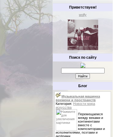
Приветствуем!
wolfy
Поиск по сайту
Блог
Музыкальная машинка
времени и пространств
Категория:
Новости мира
искусства
Перемещаемся
между веками и
континентами
вместе с
композиторами и
исполнителями, поэтами и
актёрами