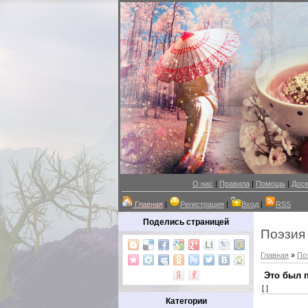
О нас
|
Правила
|
Помощь
|
Доск
Главная
|
Регистрация
|
Вход
|
RSS
Поделись страницей
Поэзия
Главная
»
По
Это был п
[ ]
Категории