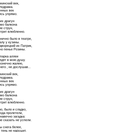
кинский век,
лодрама.
нных век
ись упрямо.
их драгун
мо балкона
е струн,
трит влюбленно.
днично было в театре,
алу у кузины.
дворецкий их Патрик,
но пенье Розины.
 парка аллеи
ядят в мою душу.
сконечно жалею,
него , не дослушав...
кинский век,
лодрама.
нных век
ись упрямо.
их драгун
мо балкона
е струн,
трит влюбленно.
о, было и сладко,
года пролетели,
навечно загадка:
е сказать не успели.
ы снега белее,
 тень не нарушит.