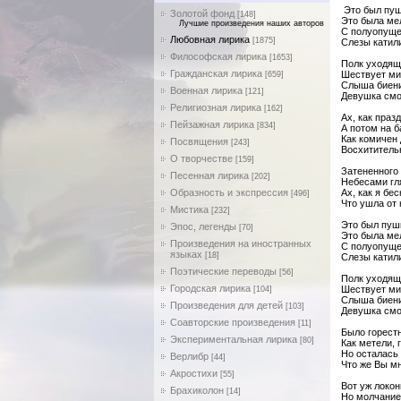
Это был пуш
Золотой фонд
[148]
Это была ме
Лучшие произведения наших авторов
С полуопуще
Любовная лирика
[1875]
Слезы катил
Философская лирика
[1653]
Полк уходящ
Гражданская лирика
Шествует ми
[659]
Слыша биени
Военная лирика
[121]
Девушка смо
Религиозная лирика
[162]
Ах, как праз
Пейзажная лирика
[834]
А потом на б
Как комичен 
Посвящения
[243]
Восхититель
О творчестве
[159]
Затененного
Песенная лирика
[202]
Небесами гл
Образность и экспрессия
Ах, как я бе
[496]
Что ушла от 
Мистика
[232]
Это был пуш
Эпос, легенды
[70]
Это была ме
Произведения на иностранных
С полуопуще
языках
[18]
Слезы катил
Поэтические переводы
[56]
Полк уходящ
Городская лирика
Шествует ми
[104]
Слыша биени
Произведения для детей
[103]
Девушка смо
Соавторские произведения
[11]
Было горестн
Экспериментальная лирика
[80]
Как метели, 
Но осталась 
Верлибр
[44]
Что же Вы мн
Акростихи
[55]
Вот уж локон
Брахиколон
[14]
Но молчание