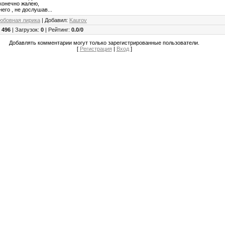
сконечно жалею,
него , не дослушав...
юбовная лирика
|
Добавил
:
Kaurov
:
496
|
Загрузок
:
0
|
Рейтинг
:
0.0
/
0
Добавлять комментарии могут только зарегистрированные пользователи.
[
Регистрация
|
Вход
]