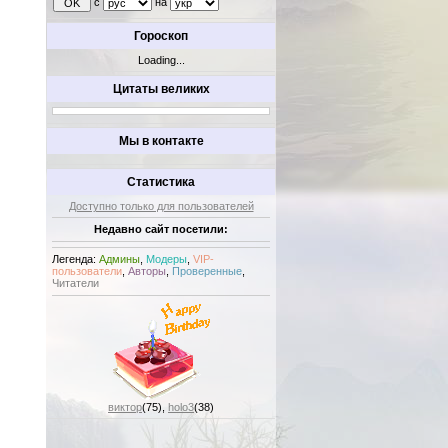
с
на
Гороскоп
Loading...
Цитаты великих
Мы в контакте
Статистика
Доступно только для пользователей
Недавно сайт посетили:
Легенда:
Админы
,
Модеры
,
VIP-
пользователи
,
Авторы
,
Проверенные
,
Читатели
виктор
(75)
,
holo3
(38)