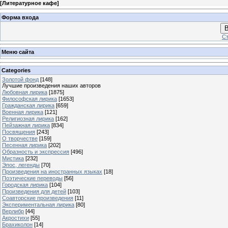
[
Литературное кафе
]
Форма входа
В
Ст
Меню сайта
Categories
Золотой фонд
[148]
Лучшие произведения наших авторов
Любовная лирика
[1875]
Философская лирика
[1653]
Гражданская лирика
[659]
Военная лирика
[121]
Религиозная лирика
[162]
Пейзажная лирика
[834]
Посвящения
[243]
О творчестве
[159]
Песенная лирика
[202]
Образность и экспрессия
[496]
Мистика
[232]
Эпос, легенды
[70]
Произведения на иностранных языках
[18]
Поэтические переводы
[56]
Городская лирика
[104]
Произведения для детей
[103]
Соавторские произведения
[11]
Экспериментальная лирика
[80]
Верлибр
[44]
Акростихи
[55]
Брахиколон
[14]