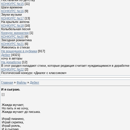
КОНКУРС №15
[11]
Шаги времени
КОНКУРС №16
[9]
Звуки музыки
КОНКУРС №17
[13]
На крыльях ангела
КОНКУРС №18
[16]
Колыбельная песня
Конкурс миниатюр
[1]
КОНКУРС №20
[4]
Звездная романтика
КОНКУРС №21
[6]
Живопись в стихах
Не вошедшее в рубрики
[917]
Дебют
[4321]
хочу в авторы
На доработке
[12]
В этот раздел попадают стихи, которые редакция считает нуждающимися в доработке
КОНКУРС №22
[2]
Поэтический конкурс «Диалог с классиком»
Главная
»
Файлы
»
Дебют
И я сыграю.
[ ]
Жажда мучает,
Но пить я не хочу,
Жажда мучает до письма.
Играй пианино,
Играй скрипка,
Играй рояль,
И я сыграю.