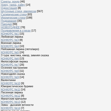
Сонеты, рондо
[46]
Хокку, танка, хайку
[14]
Одностишия
[8]
Шуточные стихи, юморески
[567]
Сатирические стихи
[83]
Иронические стихи
[188]
Подражания
[35]
Пародия
[99]
НОВОГОДНЕЕ
[78]
Поздравления в стихах
[17]
КОНКУРС №1
[15]
Любовная лирика
КОНКУРС №3
[8]
Военная лирика
КОНКУРС №4
[10]
Пейзажная лирика (лето/акро)
КОНКУРС №5
[24]
3 тура: мистика, юмор, зимняя сказка
КОНКУРС №6
[13]
Философская лирика
КОНКУРС №7
[26]
Осеннее настроение
КОНКУРС №8
[11]
Новогодняя сказка
КОНКУРС №9
[14]
Валентинки
КОНКУРС №10
[9]
Юмористическое буриме
КОНКУРС №11
[14]
Песенная лирика
КОНКУРС №12
[8]
Фанатские кричалки
КОНКУРС №13
[12]
Зима - дыхание вечности
КОНКУРС №14
[7]
Ностальгия по детству