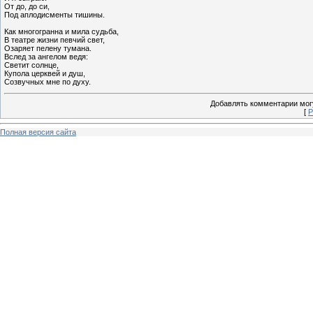
От до, до си,
Под аплодисменты тишины.
Как многогранна и мила судьба,
В театре жизни певчий свет,
Озаряет пелену тумана.
Вслед за ангелом ведя:
Светит солнце,
Купола церквей и душ,
Созвучных мне по духу.
Добавлять комментарии могу
[
Р
Полная версия сайта