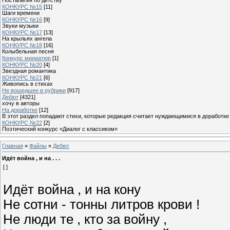
КОНКУРС №15
[11]
Шаги времени
КОНКУРС №16
[9]
Звуки музыки
КОНКУРС №17
[13]
На крыльях ангела
КОНКУРС №18
[16]
Колыбельная песня
Конкурс миниатюр
[1]
КОНКУРС №20
[4]
Звездная романтика
КОНКУРС №21
[6]
Живопись в стихах
Не вошедшее в рубрики
[917]
Дебют
[4321]
хочу в авторы
На доработке
[12]
В этот раздел попадают стихи, которые редакция считает нуждающимися в доработке
КОНКУРС №22
[2]
Поэтический конкурс «Диалог с классиком»
Главная
»
Файлы
»
Дебют
Идёт война , и на . . .
[ ]
Идёт война , и на кону
Не сотни - тонны литров крови !
Не люди те , кто за войну ,