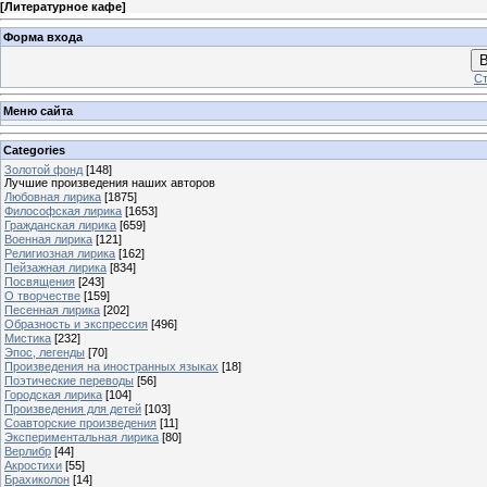
[
Литературное кафе
]
Форма входа
В
Ст
Меню сайта
Categories
Золотой фонд
[148]
Лучшие произведения наших авторов
Любовная лирика
[1875]
Философская лирика
[1653]
Гражданская лирика
[659]
Военная лирика
[121]
Религиозная лирика
[162]
Пейзажная лирика
[834]
Посвящения
[243]
О творчестве
[159]
Песенная лирика
[202]
Образность и экспрессия
[496]
Мистика
[232]
Эпос, легенды
[70]
Произведения на иностранных языках
[18]
Поэтические переводы
[56]
Городская лирика
[104]
Произведения для детей
[103]
Соавторские произведения
[11]
Экспериментальная лирика
[80]
Верлибр
[44]
Акростихи
[55]
Брахиколон
[14]