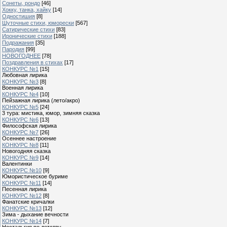
Сонеты, рондо
[46]
Хокку, танка, хайку
[14]
Одностишия
[8]
Шуточные стихи, юморески
[567]
Сатирические стихи
[83]
Иронические стихи
[188]
Подражания
[35]
Пародия
[99]
НОВОГОДНЕЕ
[78]
Поздравления в стихах
[17]
КОНКУРС №1
[15]
Любовная лирика
КОНКУРС №3
[8]
Военная лирика
КОНКУРС №4
[10]
Пейзажная лирика (лето/акро)
КОНКУРС №5
[24]
3 тура: мистика, юмор, зимняя сказка
КОНКУРС №6
[13]
Философская лирика
КОНКУРС №7
[26]
Осеннее настроение
КОНКУРС №8
[11]
Новогодняя сказка
КОНКУРС №9
[14]
Валентинки
КОНКУРС №10
[9]
Юмористическое буриме
КОНКУРС №11
[14]
Песенная лирика
КОНКУРС №12
[8]
Фанатские кричалки
КОНКУРС №13
[12]
Зима - дыхание вечности
КОНКУРС №14
[7]
Ностальгия по детству