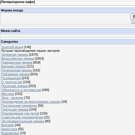
[
Литературное кафе
]
Форма входа
В
Ст
Меню сайта
Categories
Золотой фонд
[148]
Лучшие произведения наших авторов
Любовная лирика
[1875]
Философская лирика
[1653]
Гражданская лирика
[659]
Военная лирика
[121]
Религиозная лирика
[162]
Пейзажная лирика
[834]
Посвящения
[243]
О творчестве
[159]
Песенная лирика
[202]
Образность и экспрессия
[496]
Мистика
[232]
Эпос, легенды
[70]
Произведения на иностранных языках
[18]
Поэтические переводы
[56]
Городская лирика
[104]
Произведения для детей
[103]
Соавторские произведения
[11]
Экспериментальная лирика
[80]
Верлибр
[44]
Акростихи
[55]
Брахиколон
[14]