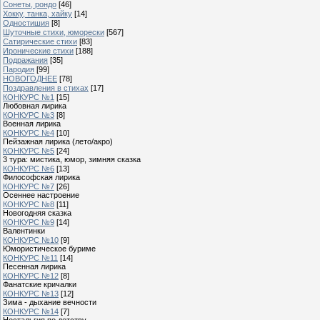
Сонеты, рондо
[46]
Хокку, танка, хайку
[14]
Одностишия
[8]
Шуточные стихи, юморески
[567]
Сатирические стихи
[83]
Иронические стихи
[188]
Подражания
[35]
Пародия
[99]
НОВОГОДНЕЕ
[78]
Поздравления в стихах
[17]
КОНКУРС №1
[15]
Любовная лирика
КОНКУРС №3
[8]
Военная лирика
КОНКУРС №4
[10]
Пейзажная лирика (лето/акро)
КОНКУРС №5
[24]
3 тура: мистика, юмор, зимняя сказка
КОНКУРС №6
[13]
Философская лирика
КОНКУРС №7
[26]
Осеннее настроение
КОНКУРС №8
[11]
Новогодняя сказка
КОНКУРС №9
[14]
Валентинки
КОНКУРС №10
[9]
Юмористическое буриме
КОНКУРС №11
[14]
Песенная лирика
КОНКУРС №12
[8]
Фанатские кричалки
КОНКУРС №13
[12]
Зима - дыхание вечности
КОНКУРС №14
[7]
Ностальгия по детству