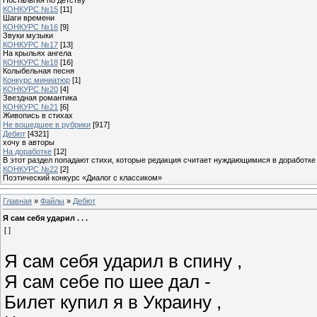
КОНКУРС №15
[11]
Шаги времени
КОНКУРС №16
[9]
Звуки музыки
КОНКУРС №17
[13]
На крыльях ангела
КОНКУРС №18
[16]
Колыбельная песня
Конкурс миниатюр
[1]
КОНКУРС №20
[4]
Звездная романтика
КОНКУРС №21
[6]
Живопись в стихах
Не вошедшее в рубрики
[917]
Дебют
[4321]
хочу в авторы
На доработке
[12]
В этот раздел попадают стихи, которые редакция считает нуждающимися в доработке
КОНКУРС №22
[2]
Поэтический конкурс «Диалог с классиком»
Главная
»
Файлы
»
Дебют
Я сам себя ударил . . .
[ ]
Я сам себя ударил в спину ,
Я сам себе по шее дал -
Билет купил я в Украину ,