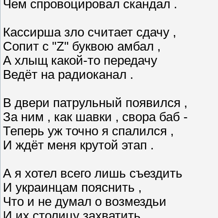
Чем спровоцировал скандал .
Кассирша зло считает сдачу ,
Сопит с "Z" буквою амбал ,
А хлыщ какой-то передачу
Ведёт на радиоканал .
В двери патрульный появился ,
За ним , как шавки , свора баб -
Теперь уж точно я спалился ,
И ждёт меня крутой этап .
А я хотел всего лишь съездить
И украинцам пояснить ,
Что и не думал о возмездьи
И их столицу захватить .