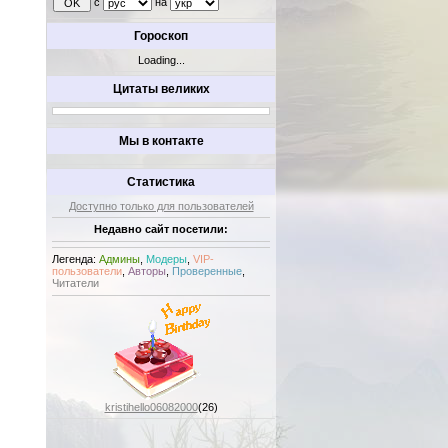
с
на
Гороскоп
Loading...
Цитаты великих
Мы в контакте
Статистика
Доступно только для пользователей
Недавно сайт посетили:
Легенда:
Админы
,
Модеры
,
VIP-
пользователи
,
Авторы
,
Проверенные
,
Читатели
kristihello06082000
(26)