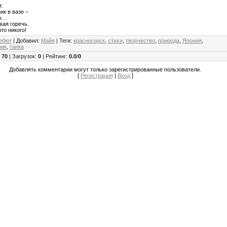
т.
ик в вазе –
зы…
кая горечь.
что никого!
ебют
|
Добавил
:
Майя
|
Теги
:
красногорск
,
стихи
,
творчество
,
природа
,
Япония
,
ник
,
танка
:
70
|
Загрузок
:
0
|
Рейтинг
:
0.0
/
0
Добавлять комментарии могут только зарегистрированные пользователи.
[
Регистрация
|
Вход
]