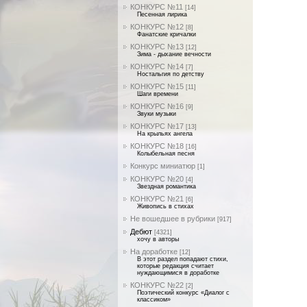
КОНКУРС №11
[14]
Песенная лирика
КОНКУРС №12
[8]
Фанатские кричалки
КОНКУРС №13
[12]
Зима - дыхание вечности
КОНКУРС №14
[7]
Ностальгия по детству
КОНКУРС №15
[11]
Шаги времени
КОНКУРС №16
[9]
Звуки музыки
КОНКУРС №17
[13]
На крыльях ангела
КОНКУРС №18
[16]
Колыбельная песня
Конкурс миниатюр
[1]
КОНКУРС №20
[4]
Звездная романтика
КОНКУРС №21
[6]
Живопись в стихах
Не вошедшее в рубрики
[917]
Дебют
[4321]
хочу в авторы
На доработке
[12]
В этот раздел попадают стихи,
которые редакция считает
нуждающимися в доработке
КОНКУРС №22
[2]
Поэтический конкурс «Диалог с
классиком»