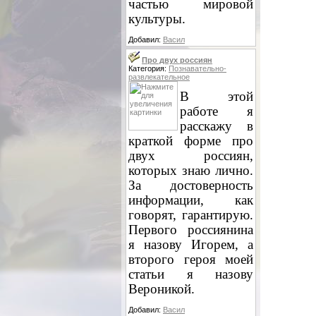
частью мировой
культуры.
Добавил:
Васил
Про двух россиян
Категория:
Познавательно-
развлекательное
В этой
работе я
расскажу в
краткой форме про
двух россиян,
которых знаю лично.
За достоверность
информации, как
говорят, гарантирую.
Первого россиянина
я назову Игорем, а
второго героя моей
статьи я назову
Вероникой.
Добавил:
Васил