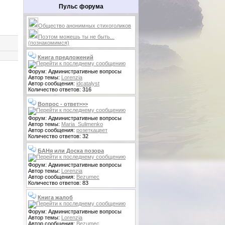
Пульс форума
Общество анонимных стихоголиков
Поэтом можешь ты не быть...
(познакомимся)
Книга предложений
Форум: Административные вопросы
Автор темы:
Lorenzia
Автор сообщения:
idcatalyst
Количество ответов: 316
Вопрос - ответ>>>
Форум: Административные вопросы
Автор темы:
Maria_Sulimenko
Автор сообщения:
розеткацвет
Количество ответов: 32
БАНя или Доска позора
Форум: Административные вопросы
Автор темы:
Lorenzia
Автор сообщения:
Bezumec
Количество ответов: 83
Книга жалоб
Форум: Административные вопросы
Автор темы:
Lorenzia
Автор сообщения:
Bezumec