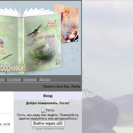
ото
|
Гостевая
|
Баннеры
|
Друзья
Приветствую Вас,
Гость
Вход
Добро пожаловать, Гость!
Гость, мы рады вас видеть. Пожалуйста,
зарегистрируйтесь или авторизуйтесь!
Войти через uID
4, 10:58
Старая форма входа