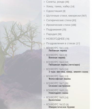
Сонеты, рондо
[46]
Хокку, танка, хайку
[14]
Одностишия
[8]
Шуточные стихи, юморески
[567]
Сатирические стихи
[83]
Иронические стихи
[188]
Подражания
[35]
Пародия
[99]
НОВОГОДНЕЕ
[78]
Поздравления в стихах
[17]
КОНКУРС №1
[15]
Любовная лирика
КОНКУРС №3
[8]
Военная лирика
КОНКУРС №4
[10]
Пейзажная лирика (лето/акро)
КОНКУРС №5
[24]
3 тура: мистика, юмор, зимняя сказка
КОНКУРС №6
[13]
Философская лирика
КОНКУРС №7
[26]
Осеннее настроение
КОНКУРС №8
[11]
Новогодняя сказка
КОНКУРС №9
[14]
Валентинки
КОНКУРС №10
[9]
Юмористическое буриме