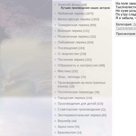
На поле зака
Золотой фонд
[148]
Тысячелистн
Лучшие произведения наших авторов
Не хуже ро
Любовная лирика
[1875]
По утру слад
Я и забыла, 
Философская лирика
[1653]
Категория
:
Д
Гражданская лирика
[659]
Тысячелист
Военная лирика
[121]
Просмотров
Религиозная лирика
[162]
Пейзажная лирика
[834]
Посвящения
[243]
О творчестве
[159]
Песенная лирика
[202]
Образность и экспрессия
[496]
Мистика
[232]
Эпос, легенды
[70]
Произведения на иностранных
языках
[18]
Поэтические переводы
[56]
Городская лирика
[104]
Произведения для детей
[103]
Соавторские произведения
[11]
Экспериментальная лирика
[80]
Верлибр
[44]
Акростихи
[55]
Брахиколон
[14]