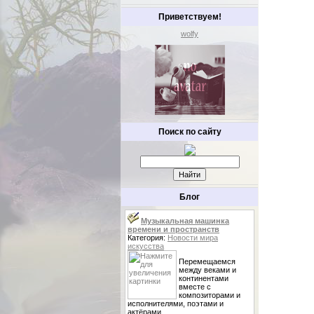
Приветствуем!
wolfy
Поиск по сайту
Блог
Музыкальная машинка
времени и пространств
Категория:
Новости мира
искусства
Перемещаемся
между веками и
континентами
вместе с
композиторами и
исполнителями, поэтами и
актёрами