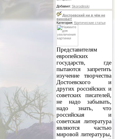
Добавил:
Skorodinski
Достоевский ни в чём не
виноват!
Категория:
Критические статьи
Представителям
европейских
государств, где
пытаются запретить
изучение творчества
Достоевского и
других российских и
советских писателей,
не надо забывать,
надо знать, что
российская и
советская литература
являются частью
мировой литературы,