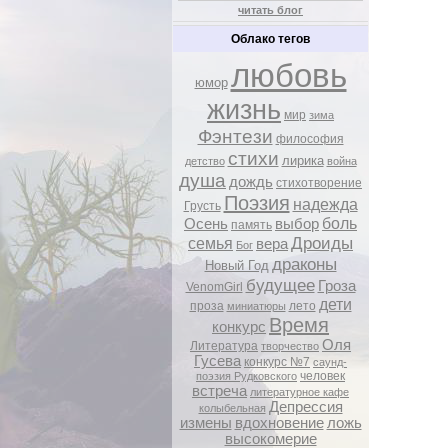
читать блог
Облако тегов
любовь
юмор
жизнь
мир
зима
Фэнтези
философия
стихи
лирика
детство
война
душа
дождь
стихотворение
Поэзия
надежда
Грусть
боль
Осень
выбор
память
Дроиды
семья
вера
Бог
драконы
Новый Год
будущее
Гроза
VenomGirl
дети
проза
лето
миниатюры
Время
конкурс
Оля
Литература
творчество
Гусева
конкурс №7
саунд-
человек
поэзия Рудковского
встреча
литературное кафе
Депрессия
колыбельная
измены
вдохновение
ложь
высокомерие