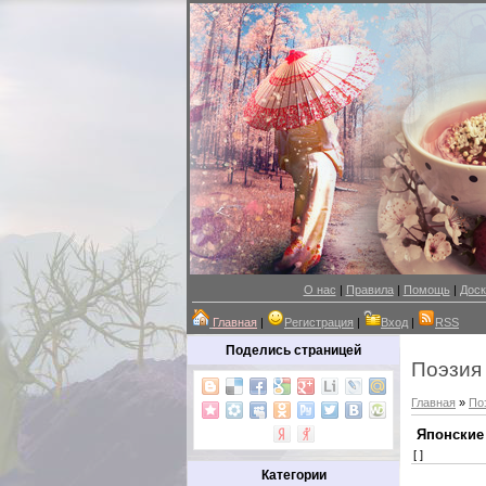
О нас
|
Правила
|
Помощь
|
Доск
Главная
|
Регистрация
|
Вход
|
RSS
Поделись страницей
Поэзия
Главная
»
По
Японские 
[ ]
Категории