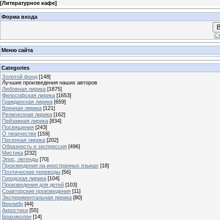
[
Литературное кафе
]
Форма входа
В
Ст
Меню сайта
Categories
Золотой фонд
[148]
Лучшие произведения наших авторов
Любовная лирика
[1875]
Философская лирика
[1653]
Гражданская лирика
[659]
Военная лирика
[121]
Религиозная лирика
[162]
Пейзажная лирика
[834]
Посвящения
[243]
О творчестве
[159]
Песенная лирика
[202]
Образность и экспрессия
[496]
Мистика
[232]
Эпос, легенды
[70]
Произведения на иностранных языках
[18]
Поэтические переводы
[56]
Городская лирика
[104]
Произведения для детей
[103]
Соавторские произведения
[11]
Экспериментальная лирика
[80]
Верлибр
[44]
Акростихи
[55]
Брахиколон
[14]