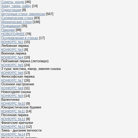
Сонеты, рондо
[46]
Хокку, танка, хайку
[14]
Одностишия
[8]
Шуточные стихи, юморески
[567]
Сатирические стихи
[83]
Иронические стихи
[188]
Подражания
[35]
Пародия
[99]
НОВОГОДНЕЕ
[78]
Поздравления в стихах
[17]
КОНКУРС №1
[15]
Любовная лирика
КОНКУРС №3
[8]
Военная лирика
КОНКУРС №4
[10]
Пейзажная лирика (лето/акро)
КОНКУРС №5
[24]
3 тура: мистика, юмор, зимняя сказка
КОНКУРС №6
[13]
Философская лирика
КОНКУРС №7
[26]
Осеннее настроение
КОНКУРС №8
[11]
Новогодняя сказка
КОНКУРС №9
[14]
Валентинки
КОНКУРС №10
[9]
Юмористическое буриме
КОНКУРС №11
[14]
Песенная лирика
КОНКУРС №12
[8]
Фанатские кричалки
КОНКУРС №13
[12]
Зима - дыхание вечности
КОНКУРС №14
[7]
Ностальгия по детству