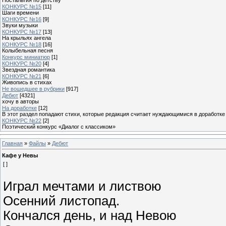
КОНКУРС №15
[11]
Шаги времени
КОНКУРС №16
[9]
Звуки музыки
КОНКУРС №17
[13]
На крыльях ангела
КОНКУРС №18
[16]
Колыбельная песня
Конкурс миниатюр
[1]
КОНКУРС №20
[4]
Звездная романтика
КОНКУРС №21
[6]
Живопись в стихах
Не вошедшее в рубрики
[917]
Дебют
[4321]
хочу в авторы
На доработке
[12]
В этот раздел попадают стихи, которые редакция считает нуждающимися в доработке
КОНКУРС №22
[2]
Поэтический конкурс «Диалог с классиком»
Главная
»
Файлы
»
Дебют
Кафе у Невы
[ ]
Играл мечтами и листвою
Осенний листопад.
Кончался день, и над Невою