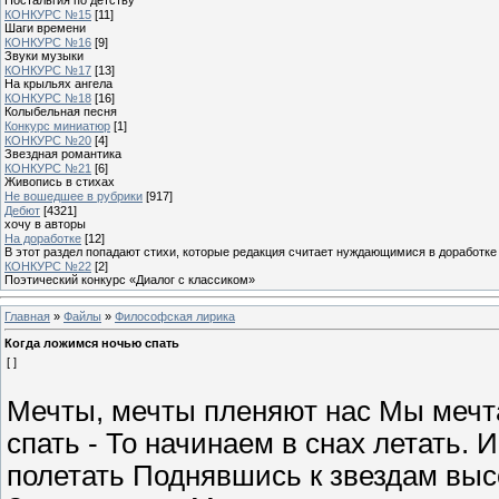
КОНКУРС №15
[11]
Шаги времени
КОНКУРС №16
[9]
Звуки музыки
КОНКУРС №17
[13]
На крыльях ангела
КОНКУРС №18
[16]
Колыбельная песня
Конкурс миниатюр
[1]
КОНКУРС №20
[4]
Звездная романтика
КОНКУРС №21
[6]
Живопись в стихах
Не вошедшее в рубрики
[917]
Дебют
[4321]
хочу в авторы
На доработке
[12]
В этот раздел попадают стихи, которые редакция считает нуждающимися в доработке
КОНКУРС №22
[2]
Поэтический конкурс «Диалог с классиком»
Главная
»
Файлы
»
Философская лирика
Когда ложимся ночью спать
[ ]
Мечты, мечты пленяют нас Мы мечта
спать - То начинаем в снах летать. И
полетать Поднявшись к звездам высо