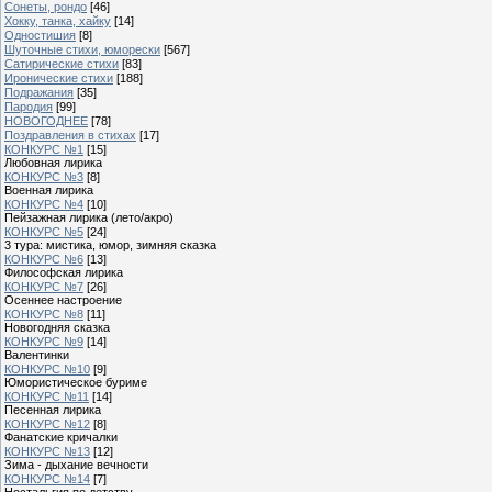
Сонеты, рондо
[46]
Хокку, танка, хайку
[14]
Одностишия
[8]
Шуточные стихи, юморески
[567]
Сатирические стихи
[83]
Иронические стихи
[188]
Подражания
[35]
Пародия
[99]
НОВОГОДНЕЕ
[78]
Поздравления в стихах
[17]
КОНКУРС №1
[15]
Любовная лирика
КОНКУРС №3
[8]
Военная лирика
КОНКУРС №4
[10]
Пейзажная лирика (лето/акро)
КОНКУРС №5
[24]
3 тура: мистика, юмор, зимняя сказка
КОНКУРС №6
[13]
Философская лирика
КОНКУРС №7
[26]
Осеннее настроение
КОНКУРС №8
[11]
Новогодняя сказка
КОНКУРС №9
[14]
Валентинки
КОНКУРС №10
[9]
Юмористическое буриме
КОНКУРС №11
[14]
Песенная лирика
КОНКУРС №12
[8]
Фанатские кричалки
КОНКУРС №13
[12]
Зима - дыхание вечности
КОНКУРС №14
[7]
Ностальгия по детству