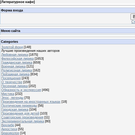
[
Литературное кафе
]
Форма входа
В
Ст
Меню сайта
Categories
Золотой фонд
[148]
Лучшие произведения наших авторов
Любовная лирика
[1875]
Философская лирика
[1653]
Гражданская лирика
[659]
Военная лирика
[121]
Религиозная лирика
[162]
Пейзажная лирика
[834]
Посвящения
[243]
О творчестве
[159]
Песенная лирика
[202]
Образность и экспрессия
[496]
Мистика
[232]
Эпос, легенды
[70]
Произведения на иностранных языках
[18]
Поэтические переводы
[56]
Городская лирика
[104]
Произведения для детей
[103]
Соавторские произведения
[11]
Экспериментальная лирика
[80]
Верлибр
[44]
Акростихи
[55]
Брахиколон
[14]