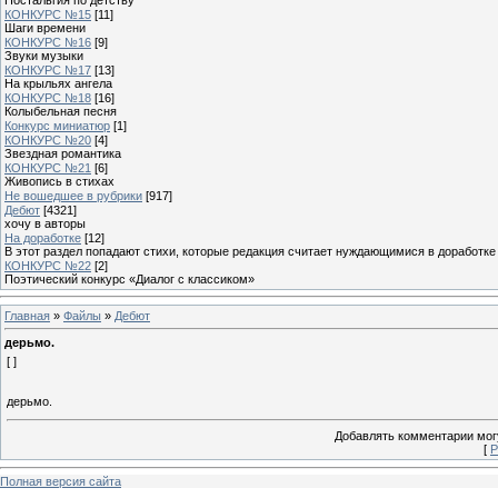
КОНКУРС №15
[11]
Шаги времени
КОНКУРС №16
[9]
Звуки музыки
КОНКУРС №17
[13]
На крыльях ангела
КОНКУРС №18
[16]
Колыбельная песня
Конкурс миниатюр
[1]
КОНКУРС №20
[4]
Звездная романтика
КОНКУРС №21
[6]
Живопись в стихах
Не вошедшее в рубрики
[917]
Дебют
[4321]
хочу в авторы
На доработке
[12]
В этот раздел попадают стихи, которые редакция считает нуждающимися в доработке
КОНКУРС №22
[2]
Поэтический конкурс «Диалог с классиком»
Главная
»
Файлы
»
Дебют
дерьмо.
[ ]
дерьмо.
Добавлять комментарии могу
[
Р
Полная версия сайта