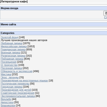
[
Литературное кафе
]
Форма входа
В
Ст
Меню сайта
Categories
Золотой фонд
[148]
Лучшие произведения наших авторов
Любовная лирика
[1875]
Философская лирика
[1653]
Гражданская лирика
[659]
Военная лирика
[121]
Религиозная лирика
[162]
Пейзажная лирика
[834]
Посвящения
[243]
О творчестве
[159]
Песенная лирика
[202]
Образность и экспрессия
[496]
Мистика
[232]
Эпос, легенды
[70]
Произведения на иностранных языках
[18]
Поэтические переводы
[56]
Городская лирика
[104]
Произведения для детей
[103]
Соавторские произведения
[11]
Экспериментальная лирика
[80]
Верлибр
[44]
Акростихи
[55]
Брахиколон
[14]