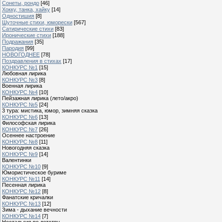
Сонеты, рондо
[46]
Хокку, танка, хайку
[14]
Одностишия
[8]
Шуточные стихи, юморески
[567]
Сатирические стихи
[83]
Иронические стихи
[188]
Подражания
[35]
Пародия
[99]
НОВОГОДНЕЕ
[78]
Поздравления в стихах
[17]
КОНКУРС №1
[15]
Любовная лирика
КОНКУРС №3
[8]
Военная лирика
КОНКУРС №4
[10]
Пейзажная лирика (лето/акро)
КОНКУРС №5
[24]
3 тура: мистика, юмор, зимняя сказка
КОНКУРС №6
[13]
Философская лирика
КОНКУРС №7
[26]
Осеннее настроение
КОНКУРС №8
[11]
Новогодняя сказка
КОНКУРС №9
[14]
Валентинки
КОНКУРС №10
[9]
Юмористическое буриме
КОНКУРС №11
[14]
Песенная лирика
КОНКУРС №12
[8]
Фанатские кричалки
КОНКУРС №13
[12]
Зима - дыхание вечности
КОНКУРС №14
[7]
Ностальгия по детству