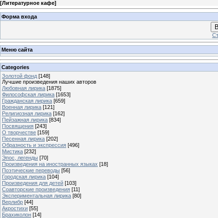
[
Литературное кафе
]
Форма входа
В
Ст
Меню сайта
Categories
Золотой фонд
[148]
Лучшие произведения наших авторов
Любовная лирика
[1875]
Философская лирика
[1653]
Гражданская лирика
[659]
Военная лирика
[121]
Религиозная лирика
[162]
Пейзажная лирика
[834]
Посвящения
[243]
О творчестве
[159]
Песенная лирика
[202]
Образность и экспрессия
[496]
Мистика
[232]
Эпос, легенды
[70]
Произведения на иностранных языках
[18]
Поэтические переводы
[56]
Городская лирика
[104]
Произведения для детей
[103]
Соавторские произведения
[11]
Экспериментальная лирика
[80]
Верлибр
[44]
Акростихи
[55]
Брахиколон
[14]