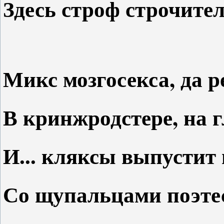
Здесь строф строчите
Микс мозгосекса, да 
В кринжродстере, на 
И... кляксы выпустит
Со щупальцами поэтес