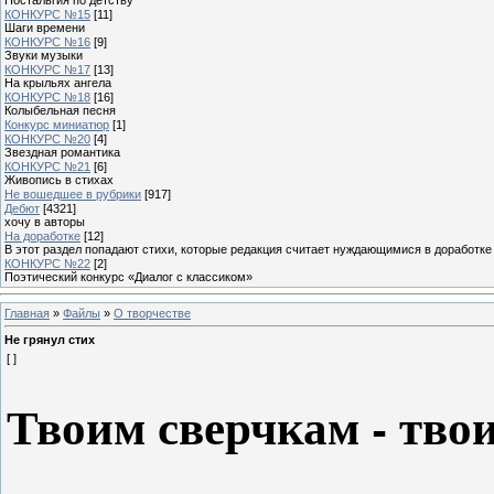
КОНКУРС №15
[11]
Шаги времени
КОНКУРС №16
[9]
Звуки музыки
КОНКУРС №17
[13]
На крыльях ангела
КОНКУРС №18
[16]
Колыбельная песня
Конкурс миниатюр
[1]
КОНКУРС №20
[4]
Звездная романтика
КОНКУРС №21
[6]
Живопись в стихах
Не вошедшее в рубрики
[917]
Дебют
[4321]
хочу в авторы
На доработке
[12]
В этот раздел попадают стихи, которые редакция считает нуждающимися в доработке
КОНКУРС №22
[2]
Поэтический конкурс «Диалог с классиком»
Главная
»
Файлы
»
О творчестве
Не грянул стих
[ ]
Твоим сверчкам - тво