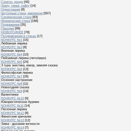
Сонеты, рондо
[46]
Хокку, танка, хайку
[14]
Одностишия
[8]
Шуточные стихи, юморески
[567]
Сатирические стихи
[83]
Иронические стихи
[188]
Подражания
[35]
Пародия
[99]
НОВОГОДНЕЕ
[78]
Поздравления в стихах
[17]
КОНКУРС №1
[15]
Любовная лирика
КОНКУРС №3
[8]
Военная лирика
КОНКУРС №4
[10]
Пейзажная лирика (лето/акро)
КОНКУРС №5
[24]
3 тура: мистика, юмор, зимняя сказка
КОНКУРС №6
[13]
Философская лирика
КОНКУРС №7
[26]
Осеннее настроение
КОНКУРС №8
[11]
Новогодняя сказка
КОНКУРС №9
[14]
Валентинки
КОНКУРС №10
[9]
Юмористическое буриме
КОНКУРС №11
[14]
Песенная лирика
КОНКУРС №12
[8]
Фанатские кричалки
КОНКУРС №13
[12]
Зима - дыхание вечности
КОНКУРС №14
[7]
Ностальгия по детству