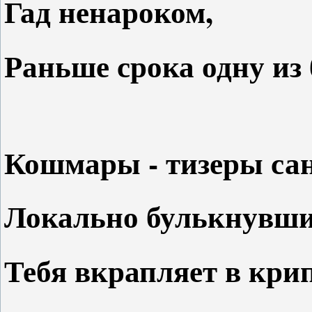
Гад ненароком,
Раньше срока одну из б
Кошмары - тизеры са
Локально булькнувш
Тебя вкрапляет в кри