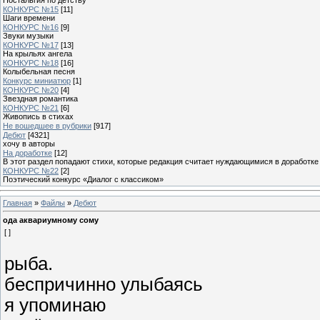
КОНКУРС №15
[11]
Шаги времени
КОНКУРС №16
[9]
Звуки музыки
КОНКУРС №17
[13]
На крыльях ангела
КОНКУРС №18
[16]
Колыбельная песня
Конкурс миниатюр
[1]
КОНКУРС №20
[4]
Звездная романтика
КОНКУРС №21
[6]
Живопись в стихах
Не вошедшее в рубрики
[917]
Дебют
[4321]
хочу в авторы
На доработке
[12]
В этот раздел попадают стихи, которые редакция считает нуждающимися в доработке
КОНКУРС №22
[2]
Поэтический конкурс «Диалог с классиком»
Главная
»
Файлы
»
Дебют
ода аквариумному сому
[ ]
рыба.
беспричинно улыбаясь
я упоминаю