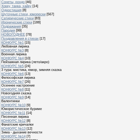
Сонеты, рондо
[46]
Хокку, танка, хайку
[14]
Одностишия
[8]
Шуточные стихи, юморески
[567]
Сатирические стихи
[83]
Иронические стихи
[188]
Подражания
[35]
Пародия
[99]
НОВОГОДНЕЕ
[78]
Поздравления в стихах
[17]
КОНКУРС №1
[15]
Любовная лирика
КОНКУРС №3
[8]
Военная лирика
КОНКУРС №4
[10]
Пейзажная лирика (лето/акро)
КОНКУРС №5
[24]
3 тура: мистика, юмор, зимняя сказка
КОНКУРС №6
[13]
Философская лирика
КОНКУРС №7
[26]
Осеннее настроение
КОНКУРС №8
[11]
Новогодняя сказка
КОНКУРС №9
[14]
Валентинки
КОНКУРС №10
[9]
Юмористическое буриме
КОНКУРС №11
[14]
Песенная лирика
КОНКУРС №12
[8]
Фанатские кричалки
КОНКУРС №13
[12]
Зима - дыхание вечности
КОНКУРС №14
[7]
Ностальгия по детству