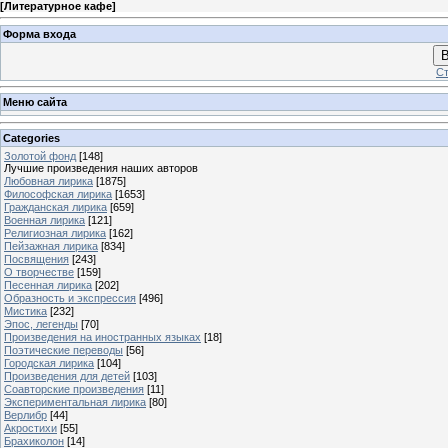
[
Литературное кафе
]
Форма входа
В
Ст
Меню сайта
Categories
Золотой фонд
[148]
Лучшие произведения наших авторов
Любовная лирика
[1875]
Философская лирика
[1653]
Гражданская лирика
[659]
Военная лирика
[121]
Религиозная лирика
[162]
Пейзажная лирика
[834]
Посвящения
[243]
О творчестве
[159]
Песенная лирика
[202]
Образность и экспрессия
[496]
Мистика
[232]
Эпос, легенды
[70]
Произведения на иностранных языках
[18]
Поэтические переводы
[56]
Городская лирика
[104]
Произведения для детей
[103]
Соавторские произведения
[11]
Экспериментальная лирика
[80]
Верлибр
[44]
Акростихи
[55]
Брахиколон
[14]