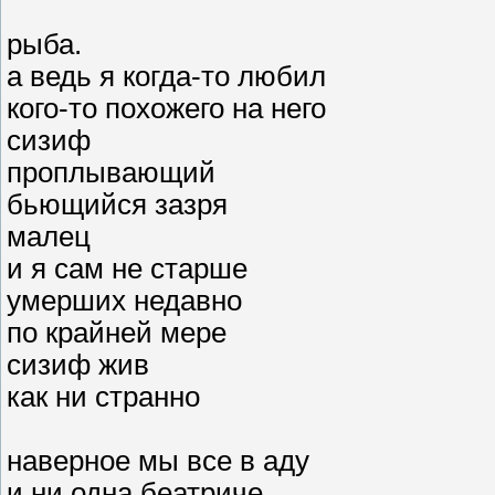
рыба.
а ведь я когда-то любил
кого-то похожего на него
сизиф
проплывающий
бьющийся зазря
малец
и я сам не старше
умерших недавно
по крайней мере
сизиф жив
как ни странно
наверное мы все в аду
и ни одна беатриче