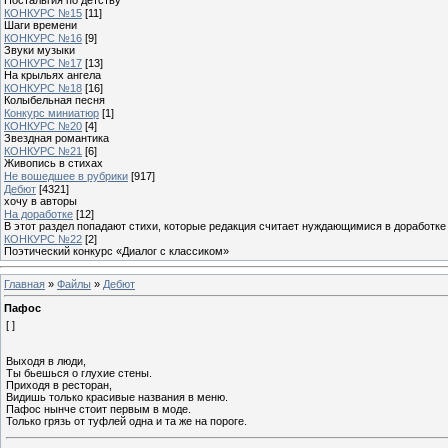
КОНКУРС №15
[11]
Шаги времени
КОНКУРС №16
[9]
Звуки музыки
КОНКУРС №17
[13]
На крыльях ангела
КОНКУРС №18
[16]
Колыбельная песня
Конкурс миниатюр
[1]
КОНКУРС №20
[4]
Звездная романтика
КОНКУРС №21
[6]
Живопись в стихах
Не вошедшее в рубрики
[917]
Дебют
[4321]
хочу в авторы
На доработке
[12]
В этот раздел попадают стихи, которые редакция считает нуждающимися в доработке
КОНКУРС №22
[2]
Поэтический конкурс «Диалог с классиком»
Главная
»
Файлы
»
Дебют
Пафос
[ ]
Выходя в люди,
Ты бьешься о глухие стены.
Приходя в ресторан,
Видишь только красивые названия в меню.
Пафос нынче стоит первым в моде.
Только грязь от туфлей одна и та же на пороге.