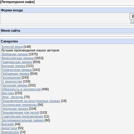
[
Литературное кафе
]
Форма входа
В
Ст
Меню сайта
Categories
Золотой фонд
[148]
Лучшие произведения наших авторов
Любовная лирика
[1875]
Философская лирика
[1653]
Гражданская лирика
[659]
Военная лирика
[121]
Религиозная лирика
[162]
Пейзажная лирика
[834]
Посвящения
[243]
О творчестве
[159]
Песенная лирика
[202]
Образность и экспрессия
[496]
Мистика
[232]
Эпос, легенды
[70]
Произведения на иностранных языках
[18]
Поэтические переводы
[56]
Городская лирика
[104]
Произведения для детей
[103]
Соавторские произведения
[11]
Экспериментальная лирика
[80]
Верлибр
[44]
Акростихи
[55]
Брахиколон
[14]