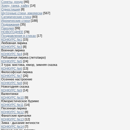
Сонеты, рондо
[46]
Хокку, танка, хайку
[14]
Одностишия
[8]
Шуточные стихи, юморески
[567]
Сатирические стихи
[83]
Иронические стихи
[188]
Подражания
[35]
Пародия
[99]
НОВОГОДНЕЕ
[78]
Поздравления в стихах
[17]
КОНКУРС №1
[15]
Любовная лирика
КОНКУРС №3
[8]
Военная лирика
КОНКУРС №4
[10]
Пейзажная лирика (лето/акро)
КОНКУРС №5
[24]
3 тура: мистика, юмор, зимняя сказка
КОНКУРС №6
[13]
Философская лирика
КОНКУРС №7
[26]
Осеннее настроение
КОНКУРС №8
[11]
Новогодняя сказка
КОНКУРС №9
[14]
Валентинки
КОНКУРС №10
[9]
Юмористическое буриме
КОНКУРС №11
[14]
Песенная лирика
КОНКУРС №12
[8]
Фанатские кричалки
КОНКУРС №13
[12]
Зима - дыхание вечности
КОНКУРС №14
[7]
Ностальгия по детству