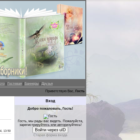
ото
|
Гостевая
|
Баннеры
|
Друзья
Приветствую Вас,
Гость
Вход
Добро пожаловать, Гость!
Гость, мы рады вас видеть. Пожалуйста,
зарегистрируйтесь или авторизуйтесь!
Войти через uID
4, 13:50
Старая форма входа