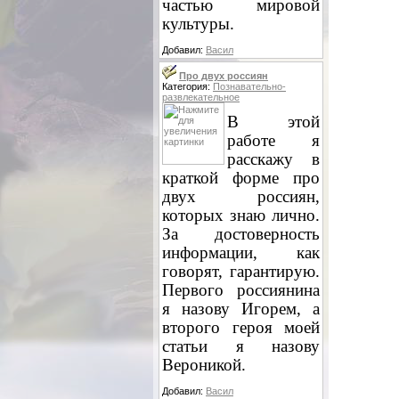
частью мировой
культуры.
Добавил:
Васил
Про двух россиян
Категория:
Познавательно-
развлекательное
В этой
работе я
расскажу в
краткой форме про
двух россиян,
которых знаю лично.
За достоверность
информации, как
говорят, гарантирую.
Первого россиянина
я назову Игорем, а
второго героя моей
статьи я назову
Вероникой.
Добавил:
Васил