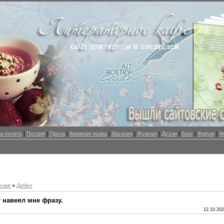
а почета
|
Поэзия
|
Проза
|
Книжная полка
|
Магазин
|
Журнал
|
Дуэли
|
Блог
|
Форум
|
Ф
эзия
»
Дебют
 навеял мне фразу.
12.10.202