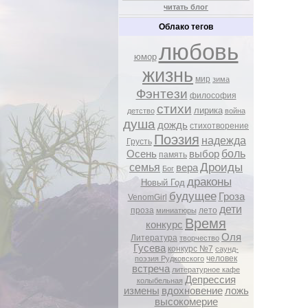
читать блог
Облако тегов
любовь
юмор
жизнь
мир
зима
Фэнтези
философия
стихи
лирика
детство
война
душа
дождь
стихотворение
Поэзия
надежда
Грусть
боль
Осень
выбор
память
Дроиды
семья
вера
Бог
драконы
Новый Год
будущее
Гроза
VenomGirl
дети
проза
лето
миниатюры
Время
конкурс
Оля
Литература
творчество
Гусева
конкурс №7
саунд-
человек
поэзия Рудковского
встреча
литературное кафе
Депрессия
колыбельная
измены
вдохновение
ложь
высокомерие