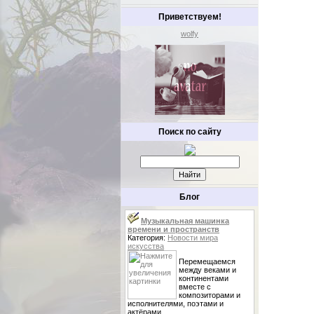
Приветствуем!
wolfy
Поиск по сайту
Блог
Музыкальная машинка
времени и пространств
Категория:
Новости мира
искусства
Перемещаемся
между веками и
континентами
вместе с
композиторами и
исполнителями, поэтами и
актёрами