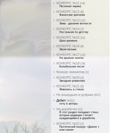
КОНКУРС №11
[14]
Песенная лирика
КОНКУРС №12
[8]
Фанатские кричалки
КОНКУРС №13
[12]
Зима - дыхание вечности
КОНКУРС №14
[7]
Ностальгия по детству
КОНКУРС №15
[11]
Шаги времени
КОНКУРС №16
[9]
Звуки музыки
КОНКУРС №17
[13]
На крыльях ангела
КОНКУРС №18
[16]
Колыбельная песня
Конкурс миниатюр
[1]
КОНКУРС №20
[4]
Звездная романтика
КОНКУРС №21
[6]
Живопись в стихах
Не вошедшее в рубрики
[917]
Дебют
[4321]
хочу в авторы
На доработке
[12]
В этот раздел попадают стихи,
которые редакция считает
нуждающимися в доработке
КОНКУРС №22
[2]
Поэтический конкурс «Диалог с
классиком»