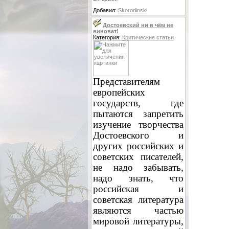
Добавил:
Skorodinski
Достоевский ни в чём не
виноват!
Категория:
Критические статьи
Представителям
европейских
государств, где
пытаются запретить
изучение творчества
Достоевского и
других российских и
советских писателей,
не надо забывать,
надо знать, что
российская и
советская литература
являются частью
мировой литературы,