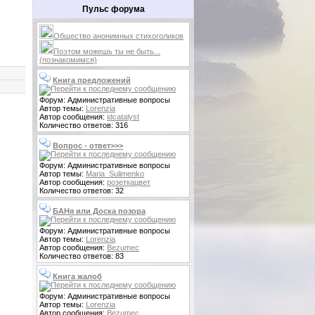
Пульс форума
Общество анонимных стихоголиков
Поэтом можешь ты не быть...
(познакомимся)
Книга предложений
Форум: Административные вопросы
Автор темы:
Lorenzia
Автор сообщения:
idcatalyst
Количество ответов: 316
Вопрос - ответ>>>
Форум: Административные вопросы
Автор темы:
Maria_Sulimenko
Автор сообщения:
розеткацвет
Количество ответов: 32
БАНя или Доска позора
Форум: Административные вопросы
Автор темы:
Lorenzia
Автор сообщения:
Bezumec
Количество ответов: 83
Книга жалоб
Форум: Административные вопросы
Автор темы:
Lorenzia
Автор сообщения:
Bezumec