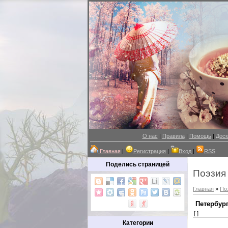
О нас
|
Правила
|
Помощь
|
Доск
Главная
|
Регистрация
|
Вход
|
RSS
Поделись страницей
Поэзия
Главная
»
По
Петербург
[ ]
Категории