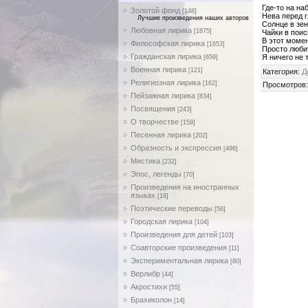
Где-то на на
Золотой фонд
[148]
Нева перед г
Лучшие произведения наших авторов
Солнце в зен
Любовная лирика
[1875]
Чайки в поис
В этот моме
Философская лирика
[1653]
Просто люби
Гражданская лирика
Я ничего не 
[659]
Военная лирика
[121]
Категория
:
Д
Религиозная лирика
[162]
Просмотров
Пейзажная лирика
[834]
Посвящения
[243]
О творчестве
[159]
Песенная лирика
[202]
Образность и экспрессия
[496]
Мистика
[232]
Эпос, легенды
[70]
Произведения на иностранных
языках
[18]
Поэтические переводы
[56]
Городская лирика
[104]
Произведения для детей
[103]
Соавторские произведения
[11]
Экспериментальная лирика
[80]
Верлибр
[44]
Акростихи
[55]
Брахиколон
[14]