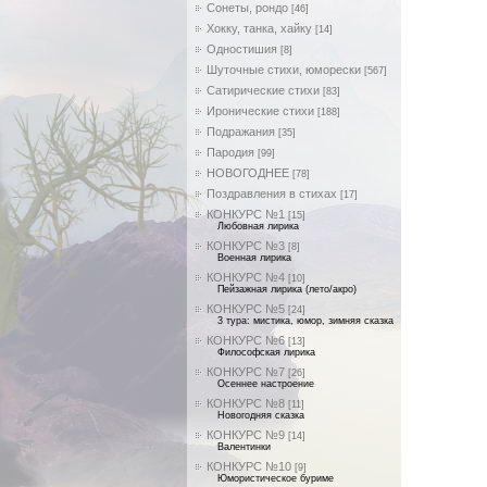
Сонеты, рондо
[46]
Хокку, танка, хайку
[14]
Одностишия
[8]
Шуточные стихи, юморески
[567]
Сатирические стихи
[83]
Иронические стихи
[188]
Подражания
[35]
Пародия
[99]
НОВОГОДНЕЕ
[78]
Поздравления в стихах
[17]
КОНКУРС №1
[15]
Любовная лирика
КОНКУРС №3
[8]
Военная лирика
КОНКУРС №4
[10]
Пейзажная лирика (лето/акро)
КОНКУРС №5
[24]
3 тура: мистика, юмор, зимняя сказка
КОНКУРС №6
[13]
Философская лирика
КОНКУРС №7
[26]
Осеннее настроение
КОНКУРС №8
[11]
Новогодняя сказка
КОНКУРС №9
[14]
Валентинки
КОНКУРС №10
[9]
Юмористическое буриме