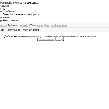
бережной Лейтенанта Шмидта...
лазами,
ите,
ках добычи...
нт Петербург навеял мне фразу:
те меня,
требую взамен.
ебют
|
Добавил
:
iuratkin
|
Теги
:
петербург
,
любовь
,
нева
:
70
|
Загрузок
:
0
|
Рейтинг
:
0.0
/
0
Добавлять комментарии могут только зарегистрированные пользователи.
[
Регистрация
|
Вход
]