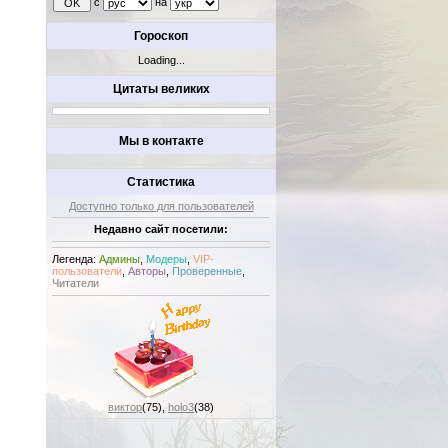
с
на
Гороскоп
Loading...
Цитаты великих
Мы в контакте
Статистика
Доступно только для пользователей
Недавно сайт посетили:
Легенда:
Админы
,
Модеры
,
VIP-
пользователи
,
Авторы
,
Проверенные
,
Читатели
виктор
(75)
,
holo3
(38)