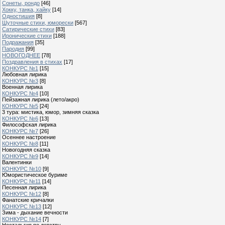
Сонеты, рондо
[46]
Хокку, танка, хайку
[14]
Одностишия
[8]
Шуточные стихи, юморески
[567]
Сатирические стихи
[83]
Иронические стихи
[188]
Подражания
[35]
Пародия
[99]
НОВОГОДНЕЕ
[78]
Поздравления в стихах
[17]
КОНКУРС №1
[15]
Любовная лирика
КОНКУРС №3
[8]
Военная лирика
КОНКУРС №4
[10]
Пейзажная лирика (лето/акро)
КОНКУРС №5
[24]
3 тура: мистика, юмор, зимняя сказка
КОНКУРС №6
[13]
Философская лирика
КОНКУРС №7
[26]
Осеннее настроение
КОНКУРС №8
[11]
Новогодняя сказка
КОНКУРС №9
[14]
Валентинки
КОНКУРС №10
[9]
Юмористическое буриме
КОНКУРС №11
[14]
Песенная лирика
КОНКУРС №12
[8]
Фанатские кричалки
КОНКУРС №13
[12]
Зима - дыхание вечности
КОНКУРС №14
[7]
Ностальгия по детству