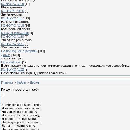
КОНКУРС №15
[11]
Шаги времени
КОНКУРС №16
[9]
Звуки музыки
КОНКУРС №17
[13]
На крыльях ангела
КОНКУРС №18
[16]
Колыбельная песня
Конкурс миниатюр
[1]
КОНКУРС №20
[4]
Звездная романтика
КОНКУРС №21
[6]
Живопись в стихах
Не вошедшее в рубрики
[917]
Дебют
[4321]
хочу в авторы
На доработке
[12]
В этот раздел попадают стихи, которые редакция считает нуждающимися в доработке
КОНКУРС №22
[2]
Поэтический конкурс «Диалог с классиком»
Главная
»
Файлы
»
Дебют
Пишу я просто для себя
[ ]
За исключеньем пустяков,
Я не пишу плохих стихов!
Но и шедевров не пишу
И снизойти ко мне прошу,
Я не поэт, - я рифмоплет,
Но когда просится в полет
Душа, - отдушину ищу.
Пишу назло и вам прощу,