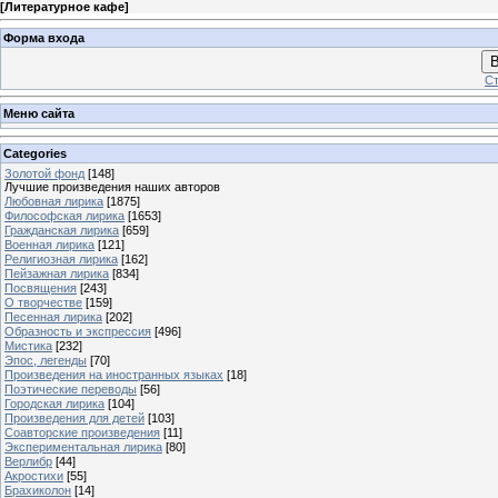
[
Литературное кафе
]
Форма входа
В
Ст
Меню сайта
Categories
Золотой фонд
[148]
Лучшие произведения наших авторов
Любовная лирика
[1875]
Философская лирика
[1653]
Гражданская лирика
[659]
Военная лирика
[121]
Религиозная лирика
[162]
Пейзажная лирика
[834]
Посвящения
[243]
О творчестве
[159]
Песенная лирика
[202]
Образность и экспрессия
[496]
Мистика
[232]
Эпос, легенды
[70]
Произведения на иностранных языках
[18]
Поэтические переводы
[56]
Городская лирика
[104]
Произведения для детей
[103]
Соавторские произведения
[11]
Экспериментальная лирика
[80]
Верлибр
[44]
Акростихи
[55]
Брахиколон
[14]