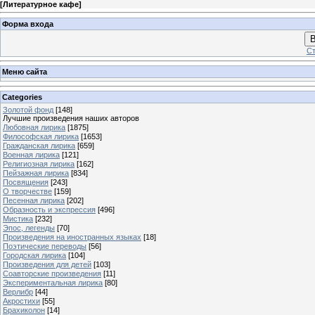
[
Литературное кафе
]
Форма входа
В
Ст
Меню сайта
Categories
Золотой фонд
[148]
Лучшие произведения наших авторов
Любовная лирика
[1875]
Философская лирика
[1653]
Гражданская лирика
[659]
Военная лирика
[121]
Религиозная лирика
[162]
Пейзажная лирика
[834]
Посвящения
[243]
О творчестве
[159]
Песенная лирика
[202]
Образность и экспрессия
[496]
Мистика
[232]
Эпос, легенды
[70]
Произведения на иностранных языках
[18]
Поэтические переводы
[56]
Городская лирика
[104]
Произведения для детей
[103]
Соавторские произведения
[11]
Экспериментальная лирика
[80]
Верлибр
[44]
Акростихи
[55]
Брахиколон
[14]