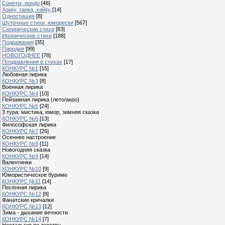
Сонеты, рондо
[46]
Хокку, танка, хайку
[14]
Одностишия
[8]
Шуточные стихи, юморески
[567]
Сатирические стихи
[83]
Иронические стихи
[188]
Подражания
[35]
Пародия
[99]
НОВОГОДНЕЕ
[78]
Поздравления в стихах
[17]
КОНКУРС №1
[15]
Любовная лирика
КОНКУРС №3
[8]
Военная лирика
КОНКУРС №4
[10]
Пейзажная лирика (лето/акро)
КОНКУРС №5
[24]
3 тура: мистика, юмор, зимняя сказка
КОНКУРС №6
[13]
Философская лирика
КОНКУРС №7
[26]
Осеннее настроение
КОНКУРС №8
[11]
Новогодняя сказка
КОНКУРС №9
[14]
Валентинки
КОНКУРС №10
[9]
Юмористическое буриме
КОНКУРС №11
[14]
Песенная лирика
КОНКУРС №12
[8]
Фанатские кричалки
КОНКУРС №13
[12]
Зима - дыхание вечности
КОНКУРС №14
[7]
Ностальгия по детству