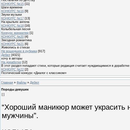
КОНКУРС №15
[11]
Шаги времени
КОНКУРС №16
[9]
Звуки музыки
КОНКУРС №17
[13]
На крыльях ангела
КОНКУРС №18
[16]
Колыбельная песня
Конкурс миниатюр
[1]
КОНКУРС №20
[4]
Звездная романтика
КОНКУРС №21
[6]
Живопись в стихах
Не вошедшее в рубрики
[917]
Дебют
[4321]
хочу в авторы
На доработке
[12]
В этот раздел попадают стихи, которые редакция считает нуждающимися в доработке
КОНКУРС №22
[2]
Поэтический конкурс «Диалог с классиком»
Главная
»
Файлы
»
Дебют
Породы девушек
[ ]
“Хороший маникюр может украсить н
мужчины”.