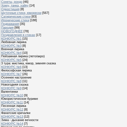
Сонеты, рондо
[46]
Хокку, танка, хайку
[14]
Одностишия
[8]
Шуточные стихи, юморески
[567]
Сатирические стихи
[83]
Иронические стихи
[188]
Подражания
[35]
Пародия
[99]
НОВОГОДНЕЕ
[78]
Поздравления в стихах
[17]
КОНКУРС №1
[15]
Любовная лирика
КОНКУРС №3
[8]
Военная лирика
КОНКУРС №4
[10]
Пейзажная лирика (лето/акро)
КОНКУРС №5
[24]
3 тура: мистика, юмор, зимняя сказка
КОНКУРС №6
[13]
Философская лирика
КОНКУРС №7
[26]
Осеннее настроение
КОНКУРС №8
[11]
Новогодняя сказка
КОНКУРС №9
[14]
Валентинки
КОНКУРС №10
[9]
Юмористическое буриме
КОНКУРС №11
[14]
Песенная лирика
КОНКУРС №12
[8]
Фанатские кричалки
КОНКУРС №13
[12]
Зима - дыхание вечности
КОНКУРС №14
[7]
Ностальгия по детству