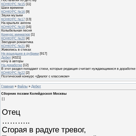
КОНКУРС №15
[11]
Шаги времени
КОНКУРС №16
[9]
Звуки музыки
КОНКУРС №17
[13]
На крыльях ангела
КОНКУРС №18
[16]
Колыбельная песня
Конкурс миниатюр
[1]
КОНКУРС №20
[4]
Звездная романтика
КОНКУРС №21
[6]
Живопись в стихах
Не вошедшее в рубрики
[917]
Дебют
[4321]
хочу в авторы
На доработке
[12]
В этот раздел попадают стихи, которые редакция считает нуждающимися в доработке
КОНКУРС №22
[2]
Поэтический конкурс «Диалог с классиком»
Главная
»
Файлы
»
Дебют
Сборник поэзии Колейдоскоп Москвы
[ ]
Отец
………..
Сгорая в радуге тревог,