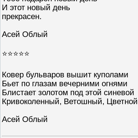
И этот новый день
прекрасен.
Асей Облый
⭐️⭐️⭐️⭐️⭐️
Ковер бульваров вышит куполами
Бьет по глазам вечерними огнями
Блистает золотом под этой синевой
Кривоколенный, Ветошный, Цветной
Асей Облый