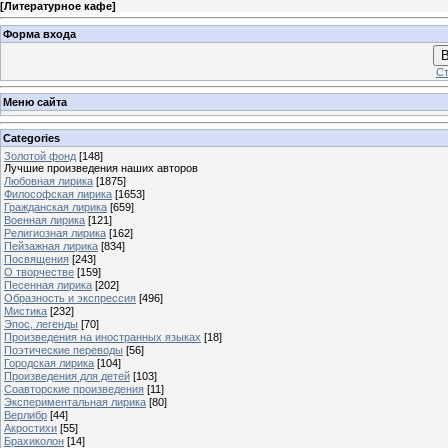
[
Литературное кафе
]
Форма входа
В
Ст
Меню сайта
Categories
Золотой фонд
[148]
Лучшие произведения наших авторов
Любовная лирика
[1875]
Философская лирика
[1653]
Гражданская лирика
[659]
Военная лирика
[121]
Религиозная лирика
[162]
Пейзажная лирика
[834]
Посвящения
[243]
О творчестве
[159]
Песенная лирика
[202]
Образность и экспрессия
[496]
Мистика
[232]
Эпос, легенды
[70]
Произведения на иностранных языках
[18]
Поэтические переводы
[56]
Городская лирика
[104]
Произведения для детей
[103]
Соавторские произведения
[11]
Экспериментальная лирика
[80]
Верлибр
[44]
Акростихи
[55]
Брахиколон
[14]