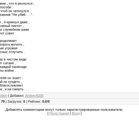
не , что я рехнулся ,
пособи :
 чтоб он заткнулся ,
мнив "Не убий . . ." .
 , я крикнул даже ,
овный пиетет ;
ём служебном раже
ует совет
продолжает
орога мочить ,
ым угрожая
сных отлучить .
ор в чистом виде
т сатане ,
 каждой панихиде
ты войне .
тебя он знает -
й не гундеть ,
 благословляет
 , и на смерть . . .
ебют
|
Добавил
:
Andrey8200
:
79
|
Загрузок
:
0
|
Рейтинг
:
0.0
/
0
Добавлять комментарии могут только зарегистрированные пользователи.
[
Регистрация
|
Вход
]