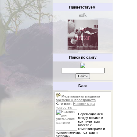
Приветствуем!
wolfy
Поиск по сайту
Блог
Музыкальная машинка
времени и пространств
Категория:
Новости мира
искусства
Перемещаемся
между веками и
континентами
вместе с
композиторами и
исполнителями, поэтами и
актёрами