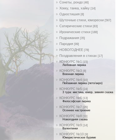
Сонеты, рондо
[46]
Хокку, танка, хайку
[14]
Одностишия
[8]
Шуточные стихи, юморески
[567]
Сатирические стихи
[83]
Иронические стихи
[188]
Подражания
[35]
Пародия
[99]
НОВОГОДНЕЕ
[78]
Поздравления в стихах
[17]
КОНКУРС №1
[15]
Любовная лирика
КОНКУРС №3
[8]
Военная лирика
КОНКУРС №4
[10]
Пейзажная лирика (лето/акро)
КОНКУРС №5
[24]
3 тура: мистика, юмор, зимняя сказка
КОНКУРС №6
[13]
Философская лирика
КОНКУРС №7
[26]
Осеннее настроение
КОНКУРС №8
[11]
Новогодняя сказка
КОНКУРС №9
[14]
Валентинки
КОНКУРС №10
[9]
Юмористическое буриме