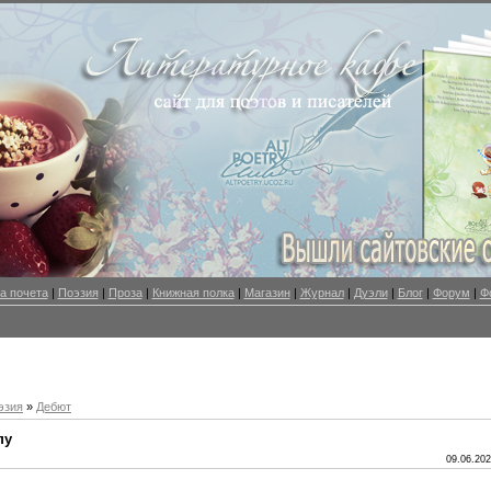
а почета
|
Поэзия
|
Проза
|
Книжная полка
|
Магазин
|
Журнал
|
Дуэли
|
Блог
|
Форум
|
Ф
эзия
»
Дебют
пу
09.06.202