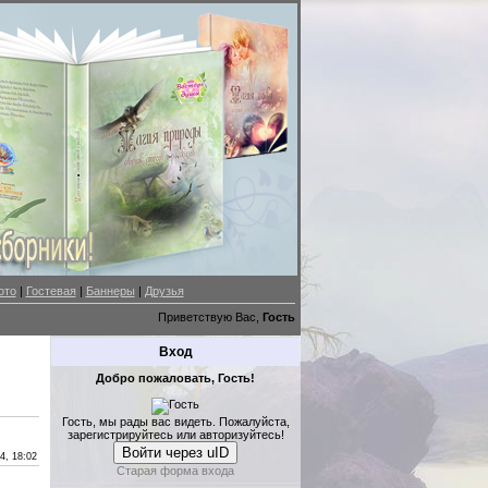
ото
|
Гостевая
|
Баннеры
|
Друзья
Приветствую Вас,
Гость
Вход
Добро пожаловать, Гость!
Гость, мы рады вас видеть. Пожалуйста,
зарегистрируйтесь или авторизуйтесь!
Войти через uID
4, 18:02
Старая форма входа