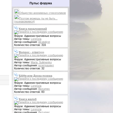
Пульс форума
Общество анонимных стихоголиков
Поэтом можешь ты не быть...
(познакомимся)
Книга предложений
Форум: Административные вопросы
Автор темы:
Lorenzia
Автор сообщения:
idcatalyst
Количество ответов: 316
Вопрос - ответ>>>
Форум: Административные вопросы
Автор темы:
Maria_Sulimenko
Автор сообщения:
розеткацвет
Количество ответов: 32
БАНя или Доска позора
Форум: Административные вопросы
Автор темы:
Lorenzia
Автор сообщения:
Bezumec
Количество ответов: 83
Книга жалоб
Форум: Административные вопросы
Автор темы:
Lorenzia
Автор сообщения:
Bezumec