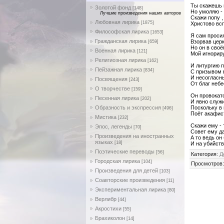
Ты скажешь м
Золотой фонд
[148]
Но умоляю - 
Лучшие произведения наших авторов
Скажи попу ,
Любовная лирика
[1875]
Христово вспо
Философская лирика
[1653]
Я сам просил
Гражданская лирика
Взорвав церк
[659]
Но он в сво
Военная лирика
[121]
Мой игнорир
Религиозная лирика
[162]
И литургию 
Пейзажная лирика
[834]
С призывом в
И несогласн
Посвящения
[243]
От благ небе
О творчестве
[159]
Он провокат
Песенная лирика
[202]
И явно служи
Образность и экспрессия
Поскольку в
[496]
Поёт акафис
Мистика
[232]
Скажи ему - 
Эпос, легенды
[70]
Совет ему да
Произведения на иностранных
А то ведь он
языках
[18]
И на убийства
Поэтические переводы
[56]
Категория
:
Д
Городская лирика
[104]
Просмотров
Произведения для детей
[103]
Соавторские произведения
[11]
Экспериментальная лирика
[80]
Верлибр
[44]
Акростихи
[55]
Брахиколон
[14]