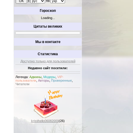
с
на
Гороскоп
Loading...
Цитаты великих
Мы в контакте
Статистика
Доступно только для пользователей
Недавно сайт посетили:
Легенда:
Админы
,
Модеры
,
VIP-
пользователи
,
Авторы
,
Проверенные
,
Читатели
kristihello06082000
(26)