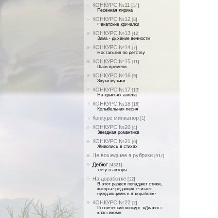
КОНКУРС №11
[14]
Песенная лирика
КОНКУРС №12
[8]
Фанатские кричалки
КОНКУРС №13
[12]
Зима - дыхание вечности
КОНКУРС №14
[7]
Ностальгия по детству
КОНКУРС №15
[11]
Шаги времени
КОНКУРС №16
[9]
Звуки музыки
КОНКУРС №17
[13]
На крыльях ангела
КОНКУРС №18
[16]
Колыбельная песня
Конкурс миниатюр
[1]
КОНКУРС №20
[4]
Звездная романтика
КОНКУРС №21
[6]
Живопись в стихах
Не вошедшее в рубрики
[917]
Дебют
[4321]
хочу в авторы
На доработке
[12]
В этот раздел попадают стихи,
которые редакция считает
нуждающимися в доработке
КОНКУРС №22
[2]
Поэтический конкурс «Диалог с
классиком»