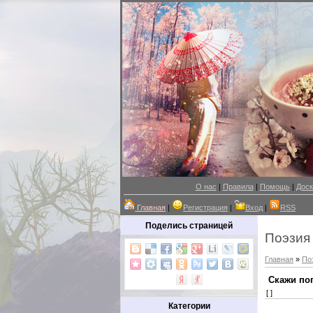
О нас
|
Правила
|
Помощь
|
Доск
Главная
|
Регистрация
|
Вход
|
RSS
Поделись страницей
Поэзия
Главная
»
По
Скажи по
[ ]
Категории