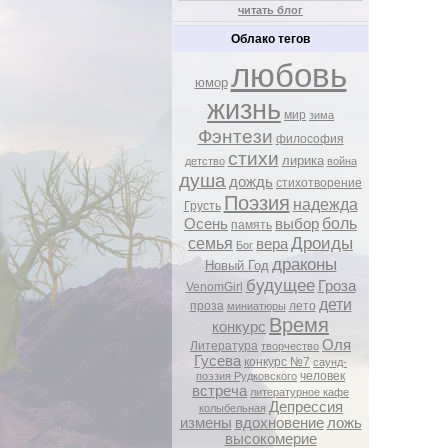
читать блог
Облако тегов
любовь
юмор
жизнь
мир
зима
Фэнтези
философия
стихи
лирика
детство
война
душа
дождь
стихотворение
Поэзия
надежда
Грусть
боль
Осень
выбор
память
Дроиды
семья
вера
Бог
драконы
Новый Год
будущее
Гроза
VenomGirl
дети
проза
лето
миниатюры
Время
конкурс
Оля
Литература
творчество
Гусева
конкурс №7
саунд-
человек
поэзия Рудковского
встреча
литературное кафе
Депрессия
колыбельная
измены
вдохновение
ложь
высокомерие