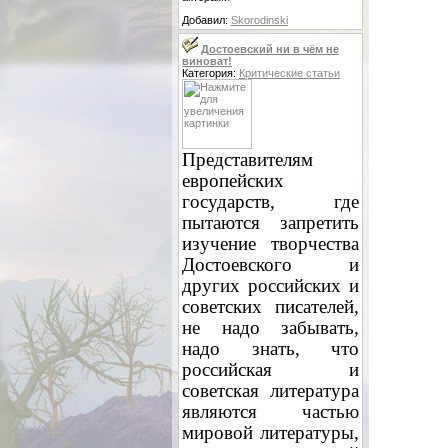
Добавил:
Skorodinski
Достоевский ни в чём не
виноват!
Категория:
Критические статьи
Представителям
европейских
государств, где
пытаются запретить
изучение творчества
Достоевского и
других российских и
советских писателей,
не надо забывать,
надо знать, что
российская и
советская литература
являются частью
мировой литературы,