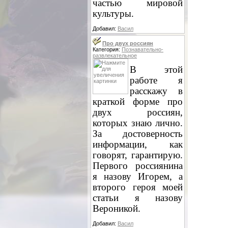
частью мировой
культуры.
Добавил:
Васил
Про двух россиян
Категория:
Познавательно-
развлекательное
В этой
работе я
расскажу в
краткой форме про
двух россиян,
которых знаю лично.
За достоверность
информации, как
говорят, гарантирую.
Первого россиянина
я назову Игорем, а
второго героя моей
статьи я назову
Вероникой.
Добавил:
Васил