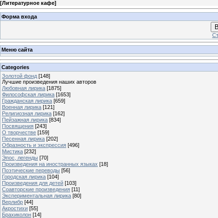
[
Литературное кафе
]
Форма входа
В
Ст
Меню сайта
Categories
Золотой фонд
[148]
Лучшие произведения наших авторов
Любовная лирика
[1875]
Философская лирика
[1653]
Гражданская лирика
[659]
Военная лирика
[121]
Религиозная лирика
[162]
Пейзажная лирика
[834]
Посвящения
[243]
О творчестве
[159]
Песенная лирика
[202]
Образность и экспрессия
[496]
Мистика
[232]
Эпос, легенды
[70]
Произведения на иностранных языках
[18]
Поэтические переводы
[56]
Городская лирика
[104]
Произведения для детей
[103]
Соавторские произведения
[11]
Экспериментальная лирика
[80]
Верлибр
[44]
Акростихи
[55]
Брахиколон
[14]