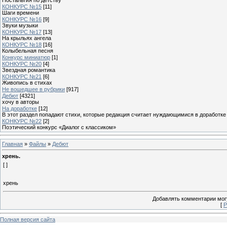
КОНКУРС №15
[11]
Шаги времени
КОНКУРС №16
[9]
Звуки музыки
КОНКУРС №17
[13]
На крыльях ангела
КОНКУРС №18
[16]
Колыбельная песня
Конкурс миниатюр
[1]
КОНКУРС №20
[4]
Звездная романтика
КОНКУРС №21
[6]
Живопись в стихах
Не вошедшее в рубрики
[917]
Дебют
[4321]
хочу в авторы
На доработке
[12]
В этот раздел попадают стихи, которые редакция считает нуждающимися в доработке
КОНКУРС №22
[2]
Поэтический конкурс «Диалог с классиком»
Главная
»
Файлы
»
Дебют
хрень.
[ ]
хрень
Добавлять комментарии могу
[
Р
Полная версия сайта