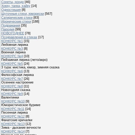
Сонеты, рондо
[46]
Хокку, танка, хайку
[14]
Одностишия
[8]
Шуточные стихи, юморески
[567]
Сатирические стихи
[83]
Иронические стихи
[188]
Подражания
[35]
Пародия
[99]
НОВОГОДНЕЕ
[78]
Поздравления в стихах
[17]
КОНКУРС №1
[15]
Любовная лирика
КОНКУРС №3
[8]
Военная лирика
КОНКУРС №4
[10]
Пейзажная лирика (лето/акро)
КОНКУРС №5
[24]
3 тура: мистика, юмор, зимняя сказка
КОНКУРС №6
[13]
Философская лирика
КОНКУРС №7
[26]
Осеннее настроение
КОНКУРС №8
[11]
Новогодняя сказка
КОНКУРС №9
[14]
Валентинки
КОНКУРС №10
[9]
Юмористическое буриме
КОНКУРС №11
[14]
Песенная лирика
КОНКУРС №12
[8]
Фанатские кричалки
КОНКУРС №13
[12]
Зима - дыхание вечности
КОНКУРС №14
[7]
Ностальгия по детству