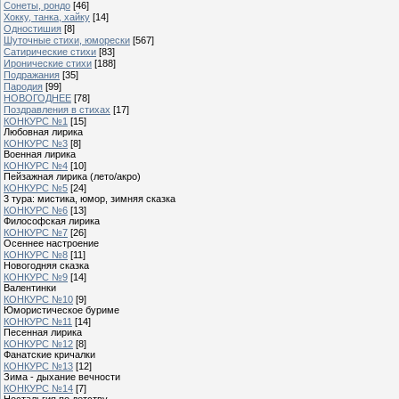
Сонеты, рондо
[46]
Хокку, танка, хайку
[14]
Одностишия
[8]
Шуточные стихи, юморески
[567]
Сатирические стихи
[83]
Иронические стихи
[188]
Подражания
[35]
Пародия
[99]
НОВОГОДНЕЕ
[78]
Поздравления в стихах
[17]
КОНКУРС №1
[15]
Любовная лирика
КОНКУРС №3
[8]
Военная лирика
КОНКУРС №4
[10]
Пейзажная лирика (лето/акро)
КОНКУРС №5
[24]
3 тура: мистика, юмор, зимняя сказка
КОНКУРС №6
[13]
Философская лирика
КОНКУРС №7
[26]
Осеннее настроение
КОНКУРС №8
[11]
Новогодняя сказка
КОНКУРС №9
[14]
Валентинки
КОНКУРС №10
[9]
Юмористическое буриме
КОНКУРС №11
[14]
Песенная лирика
КОНКУРС №12
[8]
Фанатские кричалки
КОНКУРС №13
[12]
Зима - дыхание вечности
КОНКУРС №14
[7]
Ностальгия по детству