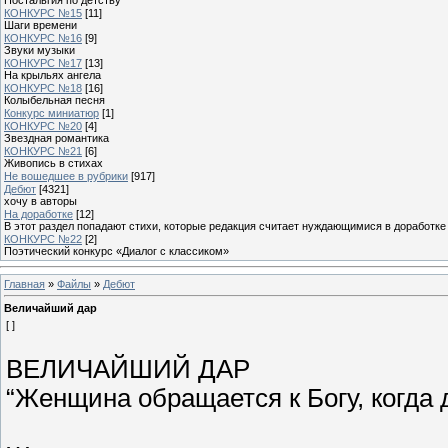
КОНКУРС №15
[11]
Шаги времени
КОНКУРС №16
[9]
Звуки музыки
КОНКУРС №17
[13]
На крыльях ангела
КОНКУРС №18
[16]
Колыбельная песня
Конкурс миниатюр
[1]
КОНКУРС №20
[4]
Звездная романтика
КОНКУРС №21
[6]
Живопись в стихах
Не вошедшее в рубрики
[917]
Дебют
[4321]
хочу в авторы
На доработке
[12]
В этот раздел попадают стихи, которые редакция считает нуждающимися в доработке
КОНКУРС №22
[2]
Поэтический конкурс «Диалог с классиком»
Главная
»
Файлы
»
Дебют
Величайший дар
[ ]
ВЕЛИЧАЙШИЙ ДАР
“Женщина обращается к Богу, когда д