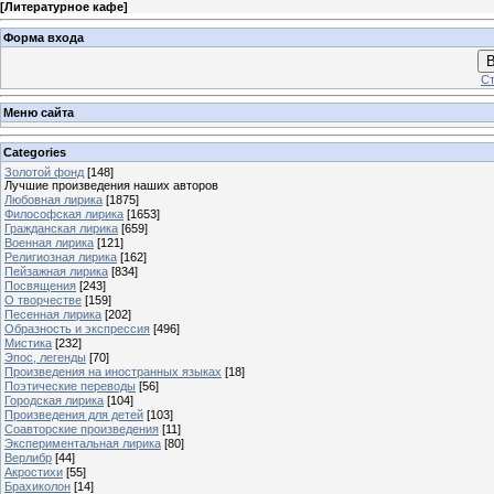
[
Литературное кафе
]
Форма входа
В
Ст
Меню сайта
Categories
Золотой фонд
[148]
Лучшие произведения наших авторов
Любовная лирика
[1875]
Философская лирика
[1653]
Гражданская лирика
[659]
Военная лирика
[121]
Религиозная лирика
[162]
Пейзажная лирика
[834]
Посвящения
[243]
О творчестве
[159]
Песенная лирика
[202]
Образность и экспрессия
[496]
Мистика
[232]
Эпос, легенды
[70]
Произведения на иностранных языках
[18]
Поэтические переводы
[56]
Городская лирика
[104]
Произведения для детей
[103]
Соавторские произведения
[11]
Экспериментальная лирика
[80]
Верлибр
[44]
Акростихи
[55]
Брахиколон
[14]