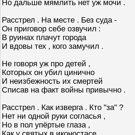
Но дальше мямлить нет уж мочи .
Расстрел . На месте . Без суда -
Он приговор себе озвучил :
В руинах плачут города
И вдовы тех , кого замучил .
Не говоря уж про детей ,
Которых он убил цинично
И неизбежность их смертей
Списав на факт войны привычно .
Расстрел . Как изверга . Кто "за" ?
Нет ни одной руки согласья ,
Но в пол упёртые глаза ,
Как у святых в иконостасе .