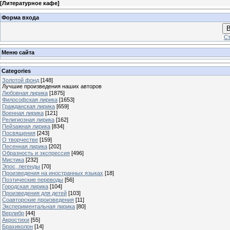
[
Литературное кафе
]
Форма входа
В
Ст
Меню сайта
Categories
Золотой фонд
[148]
Лучшие произведения наших авторов
Любовная лирика
[1875]
Философская лирика
[1653]
Гражданская лирика
[659]
Военная лирика
[121]
Религиозная лирика
[162]
Пейзажная лирика
[834]
Посвящения
[243]
О творчестве
[159]
Песенная лирика
[202]
Образность и экспрессия
[496]
Мистика
[232]
Эпос, легенды
[70]
Произведения на иностранных языках
[18]
Поэтические переводы
[56]
Городская лирика
[104]
Произведения для детей
[103]
Соавторские произведения
[11]
Экспериментальная лирика
[80]
Верлибр
[44]
Акростихи
[55]
Брахиколон
[14]