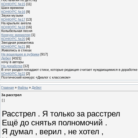
КОНКУРС №15
[11]
Шаги времени
КОНКУРС №16
[9]
Звуки музыки
КОНКУРС №17
[13]
На крыльях ангела
КОНКУРС №18
[16]
Колыбельная песня
Конкурс миниатюр
[1]
КОНКУРС №20
[4]
Звездная романтика
КОНКУРС №21
[6]
Живопись в стихах
Не вошедшее в рубрики
[917]
Дебют
[4321]
хочу в авторы
На доработке
[12]
В этот раздел попадают стихи, которые редакция считает нуждающимися в доработке
КОНКУРС №22
[2]
Поэтический конкурс «Диалог с классиком»
Главная
»
Файлы
»
Дебют
За расстрел
[ ]
Расстрел . Я только за расстрел
Ещё до снятья полномочий .
Я думал , верил , не хотел ,