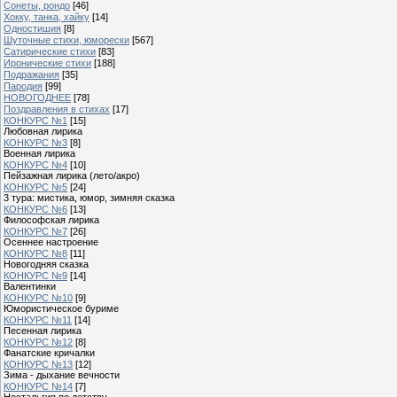
Сонеты, рондо
[46]
Хокку, танка, хайку
[14]
Одностишия
[8]
Шуточные стихи, юморески
[567]
Сатирические стихи
[83]
Иронические стихи
[188]
Подражания
[35]
Пародия
[99]
НОВОГОДНЕЕ
[78]
Поздравления в стихах
[17]
КОНКУРС №1
[15]
Любовная лирика
КОНКУРС №3
[8]
Военная лирика
КОНКУРС №4
[10]
Пейзажная лирика (лето/акро)
КОНКУРС №5
[24]
3 тура: мистика, юмор, зимняя сказка
КОНКУРС №6
[13]
Философская лирика
КОНКУРС №7
[26]
Осеннее настроение
КОНКУРС №8
[11]
Новогодняя сказка
КОНКУРС №9
[14]
Валентинки
КОНКУРС №10
[9]
Юмористическое буриме
КОНКУРС №11
[14]
Песенная лирика
КОНКУРС №12
[8]
Фанатские кричалки
КОНКУРС №13
[12]
Зима - дыхание вечности
КОНКУРС №14
[7]
Ностальгия по детству