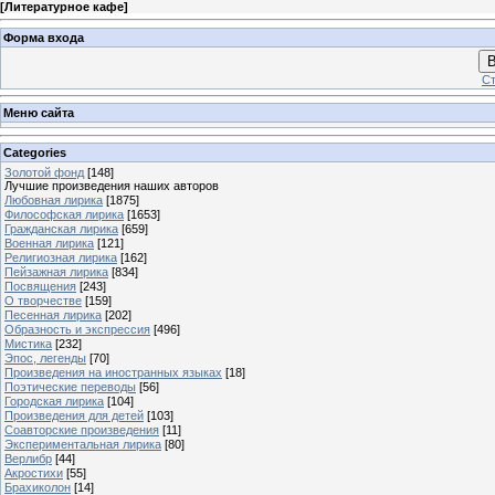
[
Литературное кафе
]
Форма входа
В
Ст
Меню сайта
Categories
Золотой фонд
[148]
Лучшие произведения наших авторов
Любовная лирика
[1875]
Философская лирика
[1653]
Гражданская лирика
[659]
Военная лирика
[121]
Религиозная лирика
[162]
Пейзажная лирика
[834]
Посвящения
[243]
О творчестве
[159]
Песенная лирика
[202]
Образность и экспрессия
[496]
Мистика
[232]
Эпос, легенды
[70]
Произведения на иностранных языках
[18]
Поэтические переводы
[56]
Городская лирика
[104]
Произведения для детей
[103]
Соавторские произведения
[11]
Экспериментальная лирика
[80]
Верлибр
[44]
Акростихи
[55]
Брахиколон
[14]