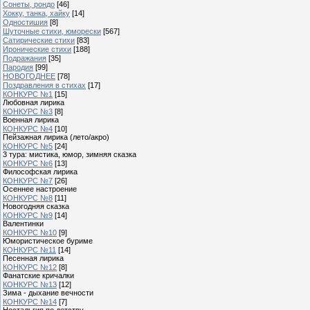
Сонеты, рондо
[46]
Хокку, танка, хайку
[14]
Одностишия
[8]
Шуточные стихи, юморески
[567]
Сатирические стихи
[83]
Иронические стихи
[188]
Подражания
[35]
Пародия
[99]
НОВОГОДНЕЕ
[78]
Поздравления в стихах
[17]
КОНКУРС №1
[15]
Любовная лирика
КОНКУРС №3
[8]
Военная лирика
КОНКУРС №4
[10]
Пейзажная лирика (лето/акро)
КОНКУРС №5
[24]
3 тура: мистика, юмор, зимняя сказка
КОНКУРС №6
[13]
Философская лирика
КОНКУРС №7
[26]
Осеннее настроение
КОНКУРС №8
[11]
Новогодняя сказка
КОНКУРС №9
[14]
Валентинки
КОНКУРС №10
[9]
Юмористическое буриме
КОНКУРС №11
[14]
Песенная лирика
КОНКУРС №12
[8]
Фанатские кричалки
КОНКУРС №13
[12]
Зима - дыхание вечности
КОНКУРС №14
[7]
Ностальгия по детству