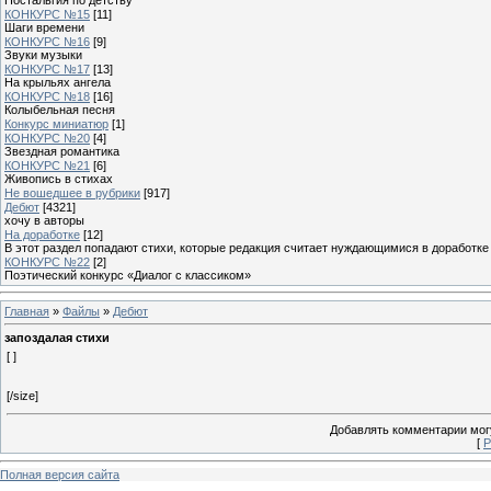
КОНКУРС №15
[11]
Шаги времени
КОНКУРС №16
[9]
Звуки музыки
КОНКУРС №17
[13]
На крыльях ангела
КОНКУРС №18
[16]
Колыбельная песня
Конкурс миниатюр
[1]
КОНКУРС №20
[4]
Звездная романтика
КОНКУРС №21
[6]
Живопись в стихах
Не вошедшее в рубрики
[917]
Дебют
[4321]
хочу в авторы
На доработке
[12]
В этот раздел попадают стихи, которые редакция считает нуждающимися в доработке
КОНКУРС №22
[2]
Поэтический конкурс «Диалог с классиком»
Главная
»
Файлы
»
Дебют
запоздалая стихи
[ ]
[/size]
Добавлять комментарии могу
[
Р
Полная версия сайта