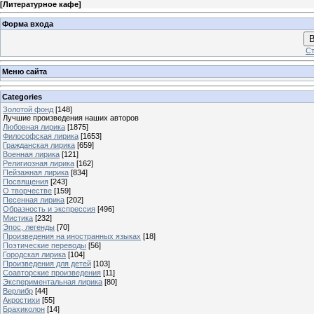
[
Литературное кафе
]
Форма входа
В
Ст
Меню сайта
Categories
Золотой фонд
[148]
Лучшие произведения наших авторов
Любовная лирика
[1875]
Философская лирика
[1653]
Гражданская лирика
[659]
Военная лирика
[121]
Религиозная лирика
[162]
Пейзажная лирика
[834]
Посвящения
[243]
О творчестве
[159]
Песенная лирика
[202]
Образность и экспрессия
[496]
Мистика
[232]
Эпос, легенды
[70]
Произведения на иностранных языках
[18]
Поэтические переводы
[56]
Городская лирика
[104]
Произведения для детей
[103]
Соавторские произведения
[11]
Экспериментальная лирика
[80]
Верлибр
[44]
Акростихи
[55]
Брахиколон
[14]