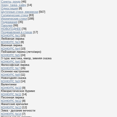
Сонеты, рондо
[46]
Хокку, танка, хайку
[14]
Одностишия
[8]
Шуточные стихи, юморески
[567]
Сатирические стихи
[83]
Иронические стихи
[188]
Подражания
[35]
Пародия
[99]
НОВОГОДНЕЕ
[78]
Поздравления в стихах
[17]
КОНКУРС №1
[15]
Любовная лирика
КОНКУРС №3
[8]
Военная лирика
КОНКУРС №4
[10]
Пейзажная лирика (лето/акро)
КОНКУРС №5
[24]
3 тура: мистика, юмор, зимняя сказка
КОНКУРС №6
[13]
Философская лирика
КОНКУРС №7
[26]
Осеннее настроение
КОНКУРС №8
[11]
Новогодняя сказка
КОНКУРС №9
[14]
Валентинки
КОНКУРС №10
[9]
Юмористическое буриме
КОНКУРС №11
[14]
Песенная лирика
КОНКУРС №12
[8]
Фанатские кричалки
КОНКУРС №13
[12]
Зима - дыхание вечности
КОНКУРС №14
[7]
Ностальгия по детству