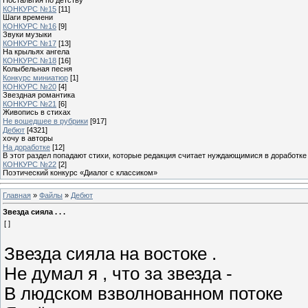
КОНКУРС №15
[11]
Шаги времени
КОНКУРС №16
[9]
Звуки музыки
КОНКУРС №17
[13]
На крыльях ангела
КОНКУРС №18
[16]
Колыбельная песня
Конкурс миниатюр
[1]
КОНКУРС №20
[4]
Звездная романтика
КОНКУРС №21
[6]
Живопись в стихах
Не вошедшее в рубрики
[917]
Дебют
[4321]
хочу в авторы
На доработке
[12]
В этот раздел попадают стихи, которые редакция считает нуждающимися в доработке
КОНКУРС №22
[2]
Поэтический конкурс «Диалог с классиком»
Главная
»
Файлы
»
Дебют
Звезда сияла . . .
[ ]
Звезда сияла на востоке .
Не думал я , что за звезда -
В людском взволнованном потоке