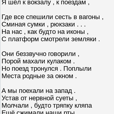
Я шёл к вокзалу , к поездам ,
Где все спешили сесть в вагоны ,
Сминая сумки , рюкзаки . . .
На нас , как будто на иконы ,
С платформ смотрели земляки .
Они беззвучно говорили ,
Порой махали кулаком .
Но поезд тронулся . Поплыли
Места родные за окном .
А мы поехали на запад .
Устав от нервной суеты ,
Молчали , будто тряпку кляпа
Ещё сжимали наши рты .