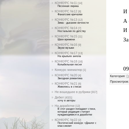
КОНКУРС №11
[14]
Песенная лирика
И 
КОНКУРС №12
[8]
Фанатские кричалки
КОНКУРС №13
А 
[12]
Зима - дыхание вечности
КОНКУРС №14
[7]
И 
Ностальгия по детству
КОНКУРС №15
[11]
За
Шаги времени
КОНКУРС №16
[9]
Звуки музыки
КОНКУРС №17
[13]
На крыльях ангела
КОНКУРС №18
[16]
Колыбельная песня
09
Конкурс миниатюр
[1]
КОНКУРС №20
[4]
Категория
:
Г
Звездная романтика
Просмотров
КОНКУРС №21
[6]
Живопись в стихах
Не вошедшее в рубрики
[917]
Дебют
[4321]
хочу в авторы
На доработке
[12]
В этот раздел попадают стихи,
которые редакция считает
нуждающимися в доработке
КОНКУРС №22
[2]
Поэтический конкурс «Диалог с
классиком»