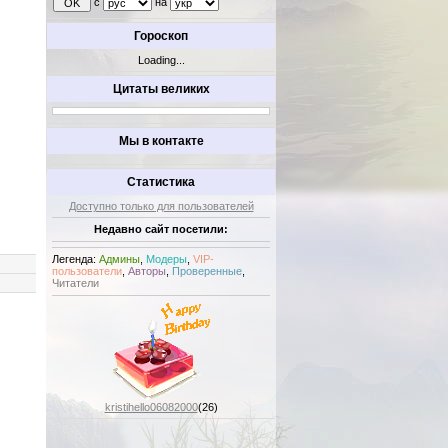
с
на
Гороскоп
Loading...
Цитаты великих
Мы в контакте
Статистика
Доступно только для пользователей
Недавно сайт посетили:
Легенда:
Админы
,
Модеры
,
VIP-
пользователи
,
Авторы
,
Проверенные
,
Читатели
kristihello06082000
(26)