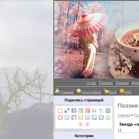
О нас
|
Правила
|
Помощь
|
Доск
Главная
|
Регистрация
|
Вход
|
RSS
Поделись страницей
Поэзия
Главная
»
По
Звезда «з
[ ]
Категории