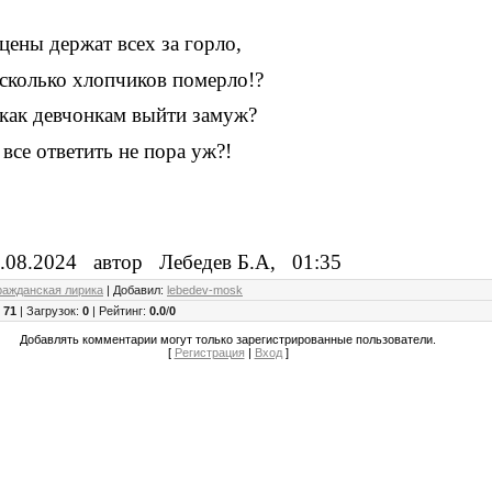
цены держат всех за горло,
сколько хлопчиков померло!?
как девчонкам выйти замуж?
 все ответить не пора уж?!
.08.2024 автор Лебедев Б.А, 01:35
ражданская лирика
|
Добавил
:
lebedev-mosk
:
71
|
Загрузок
:
0
|
Рейтинг
:
0.0
/
0
Добавлять комментарии могут только зарегистрированные пользователи.
[
Регистрация
|
Вход
]