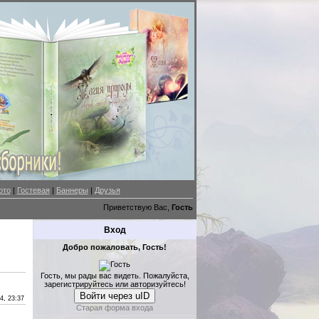
ото
|
Гостевая
|
Баннеры
|
Друзья
Приветствую Вас,
Гость
Вход
Добро пожаловать, Гость!
Гость, мы рады вас видеть. Пожалуйста,
зарегистрируйтесь или авторизуйтесь!
Войти через uID
4, 23:37
Старая форма входа