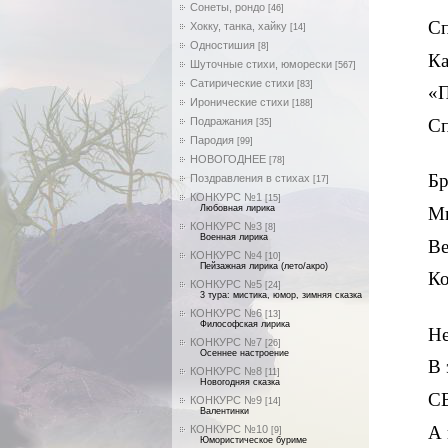
Сонеты, рондо
[46]
Сп
Хокку, танка, хайку
[14]
Одностишия
[8]
Ка
Шуточные стихи, юморески
[567]
Сатирические стихи
[83]
«П
Иронические стихи
[188]
Подражания
Сп
[35]
Пародия
[99]
НОВОГОДНЕЕ
[78]
Бр
Поздравления в стихах
[17]
КОНКУРС №1
[15]
Любовная лирика
Мн
КОНКУРС №3
[8]
Военная лирика
Ве
КОНКУРС №4
[10]
Пейзажная лирика (лето/акро)
Ко
КОНКУРС №5
[24]
3 тура: мистика, юмор, зимняя сказка
КОНКУРС №6
[13]
Философская лирика
Не
КОНКУРС №7
[26]
Осеннее настроение
В 
КОНКУРС №8
[11]
Новогодняя сказка
СВ
КОНКУРС №9
[14]
Валентинки
А 
КОНКУРС №10
[9]
Юмористическое буриме