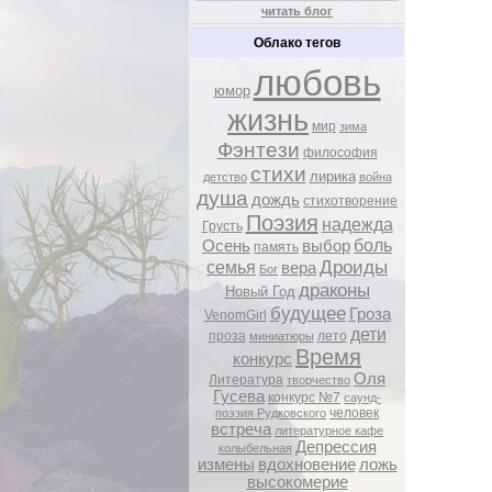
читать блог
Облако тегов
любовь
юмор
жизнь
мир
зима
Фэнтези
философия
стихи
лирика
детство
война
душа
дождь
стихотворение
Поэзия
надежда
Грусть
боль
Осень
выбор
память
Дроиды
семья
вера
Бог
драконы
Новый Год
будущее
Гроза
VenomGirl
дети
проза
лето
миниатюры
Время
конкурс
Оля
Литература
творчество
Гусева
конкурс №7
саунд-
человек
поэзия Рудковского
встреча
литературное кафе
Депрессия
колыбельная
измены
вдохновение
ложь
высокомерие