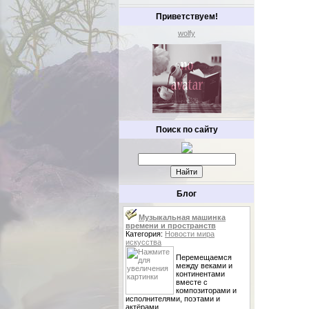
Приветствуем!
wolfy
Поиск по сайту
Блог
Музыкальная машинка
времени и пространств
Категория:
Новости мира
искусства
Перемещаемся
между веками и
континентами
вместе с
композиторами и
исполнителями, поэтами и
актёрами