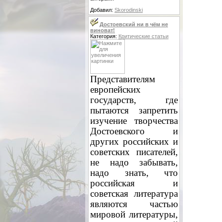
Добавил:
Skorodinski
Достоевский ни в чём не
виноват!
Категория:
Критические статьи
Представителям
европейских
государств, где
пытаются запретить
изучение творчества
Достоевского и
других российских и
советских писателей,
не надо забывать,
надо знать, что
российская и
советская литература
являются частью
мировой литературы,