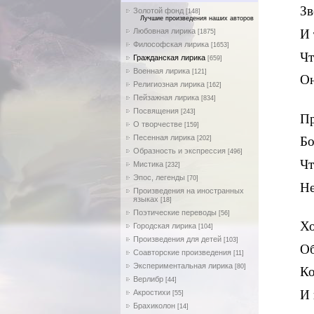
Зв
Золотой фонд
[148]
Лучшие произведения наших авторов
Любовная лирика
И 
[1875]
Философская лирика
[1653]
Чт
Гражданская лирика
[659]
Военная лирика
[121]
Он
Религиозная лирика
[162]
Пейзажная лирика
[834]
Посвящения
[243]
Пр
О творчестве
[159]
Песенная лирика
Бо
[202]
Образность и экспрессия
[496]
Чт
Мистика
[232]
Эпос, легенды
[70]
Не
Произведения на иностранных
языках
[18]
Поэтические переводы
[56]
Хо
Городская лирика
[104]
Произведения для детей
[103]
Об
Соавторские произведения
[11]
Экспериментальная лирика
[80]
Ко
Верлибр
[44]
И 
Акростихи
[55]
Брахиколон
[14]