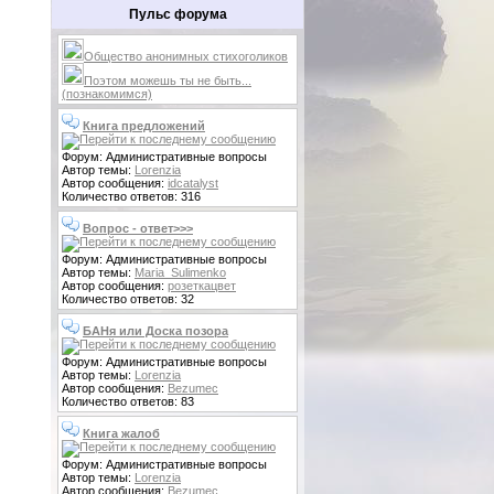
Пульс форума
Общество анонимных стихоголиков
Поэтом можешь ты не быть...
(познакомимся)
Книга предложений
Форум: Административные вопросы
Автор темы:
Lorenzia
Автор сообщения:
idcatalyst
Количество ответов: 316
Вопрос - ответ>>>
Форум: Административные вопросы
Автор темы:
Maria_Sulimenko
Автор сообщения:
розеткацвет
Количество ответов: 32
БАНя или Доска позора
Форум: Административные вопросы
Автор темы:
Lorenzia
Автор сообщения:
Bezumec
Количество ответов: 83
Книга жалоб
Форум: Административные вопросы
Автор темы:
Lorenzia
Автор сообщения:
Bezumec