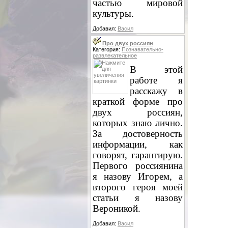
частью мировой
культуры.
Добавил:
Васил
Про двух россиян
Категория:
Познавательно-
развлекательное
В этой
работе я
расскажу в
краткой форме про
двух россиян,
которых знаю лично.
За достоверность
информации, как
говорят, гарантирую.
Первого россиянина
я назову Игорем, а
второго героя моей
статьи я назову
Вероникой.
Добавил:
Васил