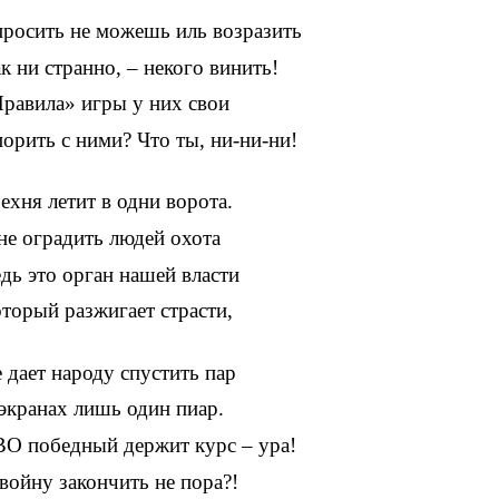
росить не можешь иль возразить
к ни странно, – некого винить!
равила» игры у них свои
орить с ними? Что ты, ни-ни-ни!
ехня летит в одни ворота.
е оградить людей охота
дь это орган нашей власти
торый разжигает страсти,
 дает народу спустить пар
экранах лишь один пиар.
О победный держит курс – ура!
войну закончить не пора?!