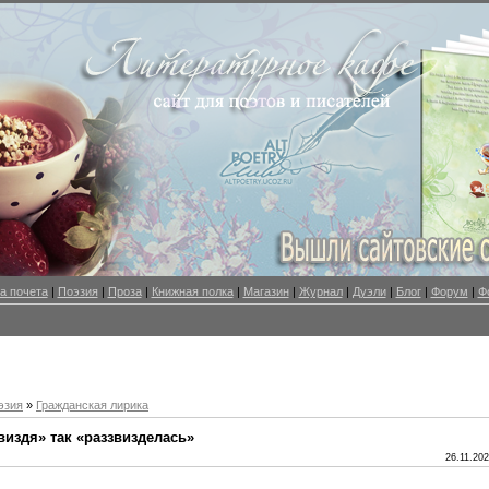
а почета
|
Поэзия
|
Проза
|
Книжная полка
|
Магазин
|
Журнал
|
Дуэли
|
Блог
|
Форум
|
Ф
эзия
»
Гражданская лирика
виздя» так «раззвизделась»
26.11.202