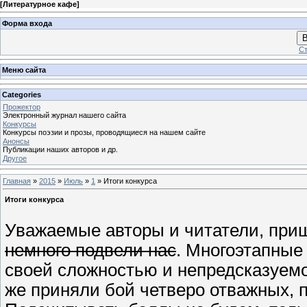
[
Литературное кафе
]
Форма входа
В
Ст
Меню сайта
Categories
Прожектор
Электронный журнал нашего сайта
Конкурсы
Конкурсы поэзии и прозы, проводящиеся на нашем сайте
Анонсы
Публикации наших авторов и др.
Другое
Главная
»
2015
»
Июль
»
1
» Итоги конкурса
Итоги конкурса
Уважаемые авторы и читатели, при
немного подвели нас
. Многоэтапные
своей сложностью и непредсказуемо
же приняли бой четверо отважных, п