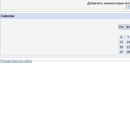
Добавлять комментарии могу
[
Р
Calendar
Пн
Вт
6
7
13
14
20
21
27
28
Полная версия сайта