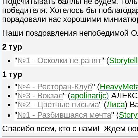
Подсчитывать баллы не будем, толь
победителя. Хотелось бы поблагодар
порадовали нас хорошими миниатю
Наши поздравления непобедимой
О
2 тур
"
№1 - Осколки не ранят
"
(
Storytel
1 тур
"
№4 - Ресторан-Клуб
"
(
HeavyMet
"
№3 - Вокзал
"
(
apolinarijc
)
АЛЕКС
"
№2 - Цветные письма
"
(
Лиса
)
В
"
№1 - Разбившаяся мечта
"
(
Story
Спасибо всем, кто с нами! Ждем но