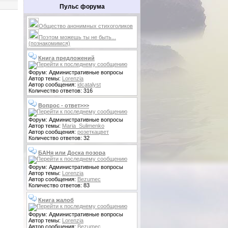
Пульс форума
Общество анонимных стихоголиков
Поэтом можешь ты не быть...
(познакомимся)
Книга предложений
Форум: Административные вопросы
Автор темы:
Lorenzia
Автор сообщения:
idcatalyst
Количество ответов: 316
Вопрос - ответ>>>
Форум: Административные вопросы
Автор темы:
Maria_Sulimenko
Автор сообщения:
розеткацвет
Количество ответов: 32
БАНя или Доска позора
Форум: Административные вопросы
Автор темы:
Lorenzia
Автор сообщения:
Bezumec
Количество ответов: 83
Книга жалоб
Форум: Административные вопросы
Автор темы:
Lorenzia
Автор сообщения:
Bezumec