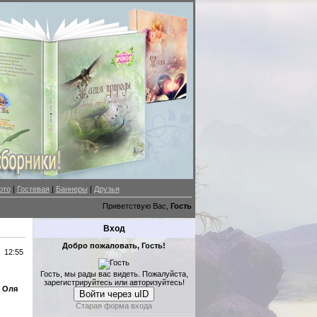
ото
|
Гостевая
|
Баннеры
|
Друзья
Приветствую Вас,
Гость
Вход
Добро пожаловать, Гость!
12:55
Гость, мы рады вас видеть. Пожалуйста,
зарегистрируйтесь или авторизуйтесь!
и
Оля
Войти через uID
Старая форма входа