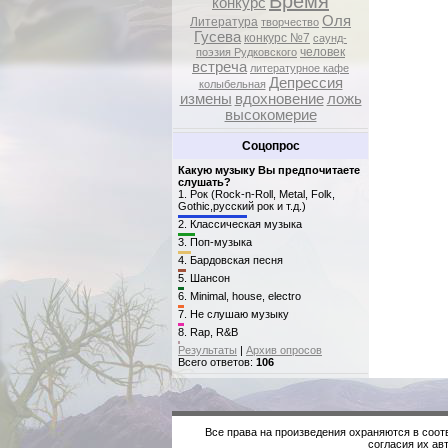
Время
конкурс
Оля
Литература
творчество
Гусева
конкурс №7
саунд-
человек
поэзия Рудковского
встреча
литературное кафе
Депрессия
колыбельная
измены
вдохновение
ложь
высокомерие
Соцопрос
Какую музыку Вы предпочитаете
слушать?
1.
Рок (Rock-n-Roll, Metal, Folk,
Gothic,русский рок и т.д.)
2.
Классическая музыка
3.
Поп-музыка
4.
Бардовская песня
5.
Шансон
6.
Minimal, house, electro
7.
Не слушаю музыку
8.
Rap, R&B
Результаты
|
Архив опросов
Всего ответов:
106
Все права на произведения охраняются в соот
согласия их авт