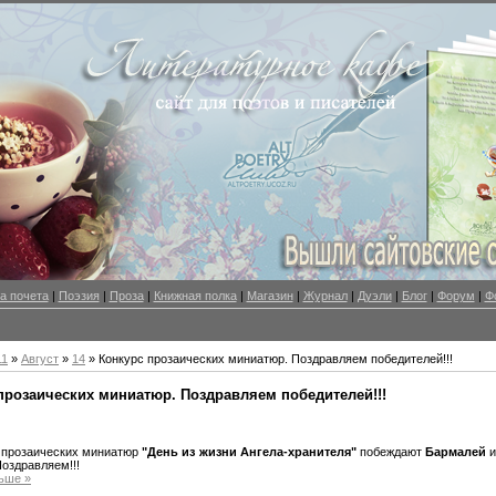
а почета
|
Поэзия
|
Проза
|
Книжная полка
|
Магазин
|
Журнал
|
Дуэли
|
Блог
|
Форум
|
Ф
11
»
Август
»
14
» Конкурс прозаических миниатюр. Поздравляем победителей!!!
прозаических миниатюр. Поздравляем победителей!!!
е прозаических миниатюр
"День из жизни Ангела-хранителя"
побеждают
Бармалей
оздравляем!!!
ьше »