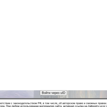
Войти через uID
Старая форма входа
ветствии с законодательством РФ, в том числе, об авторском праве и смежных правах
ора. При любом использовании материалов сайта, активная ссылка на //altpoetry.ucoz.r