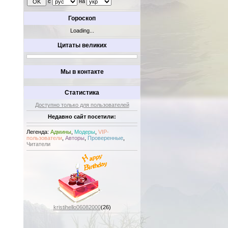
с
на
Гороскоп
Loading...
Цитаты великих
Мы в контакте
Статистика
Доступно только для пользователей
Недавно сайт посетили:
Легенда:
Админы
,
Модеры
,
VIP-
пользователи
,
Авторы
,
Проверенные
,
Читатели
kristihello06082000
(26)