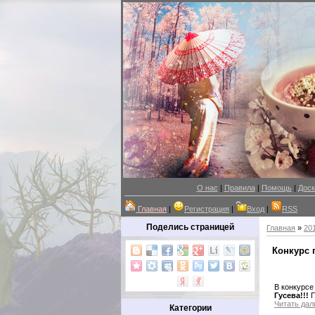
О нас
|
Правила
|
Помощь
|
Доск
Главная
|
Регистрация
|
Вход
|
RSS
Поделись страницей
Главная
»
20
Конкурс 
В конкурс
Гусева!!!
П
Читать дал
Категории