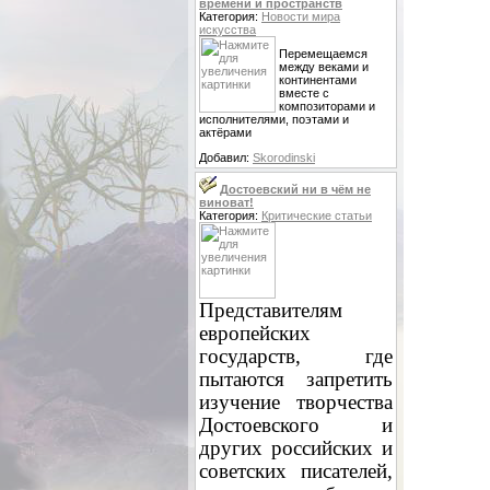
времени и пространств
Категория:
Новости мира
искусства
Перемещаемся
между веками и
континентами
вместе с
композиторами и
исполнителями, поэтами и
актёрами
Добавил:
Skorodinski
Достоевский ни в чём не
виноват!
Категория:
Критические статьи
Представителям
европейских
государств, где
пытаются запретить
изучение творчества
Достоевского и
других российских и
советских писателей,