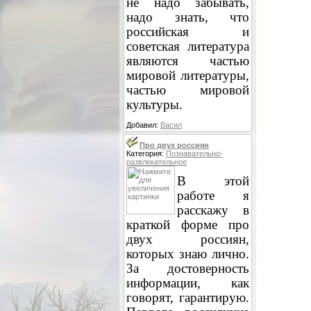
не надо забывать,
надо знать, что
российская и
советская литература
являются частью
мировой литературы,
частью мировой
культуры.
Добавил:
Васил
Про двух россиян
Категория:
Познавательно-
развлекательное
В этой
работе я
расскажу в
краткой форме про
двух россиян,
которых знаю лично.
За достоверность
информации, как
говорят, гарантирую.