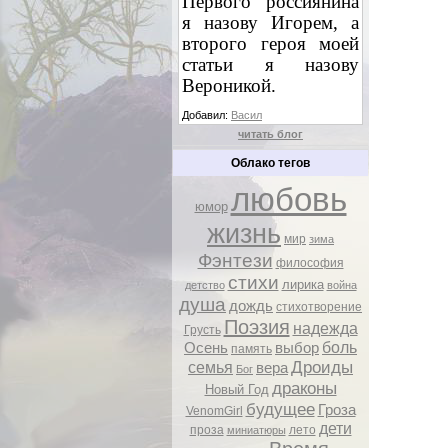
Первого россиянина
я назову Игорем, а
второго героя моей
статьи я назову
Вероникой.
Добавил:
Васил
читать блог
Облако тегов
любовь
юмор
жизнь
мир
зима
Фэнтези
философия
стихи
лирика
детство
война
душа
дождь
стихотворение
Поэзия
надежда
Грусть
боль
Осень
выбор
память
Дроиды
семья
вера
Бог
драконы
Новый Год
будущее
Гроза
VenomGirl
дети
проза
лето
миниатюры