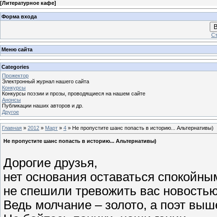
[
Литературное кафе
]
Форма входа
В
Ст
Меню сайта
Categories
Прожектор
Электронный журнал нашего сайта
Конкурсы
Конкурсы поэзии и прозы, проводящиеся на нашем сайте
Анонсы
Публикации наших авторов и др.
Другое
Главная
»
2012
»
Март
»
4
» Не пропустите шанс попасть в историю... Альтернативы)
Не пропустите шанс попасть в историю... Альтернативы)
Дорогие друзья,
нет основания оставаться спокойны
не спешили тревожить вас новостью,
Ведь молчание – золото, а поэт выш