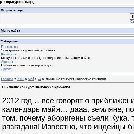
[
Литературное кафе
]
Форма входа
В
Ст
Меню сайта
Categories
Прожектор
Электронный журнал нашего сайта
Конкурсы
Конкурсы поэзии и прозы, проводящиеся на нашем сайте
Анонсы
Публикации наших авторов и др.
Другое
Главная
»
2012
»
Май
»
24
» Внимание конкурс! Фановские кричалки.
Внимание конкурс! Фановские кричалки.
2012 год… все говорят о приближен
календарь майя… дааа, земляне, по
том, почему аборигены съели Кука, 
разгадана! Известно, что индейцы 