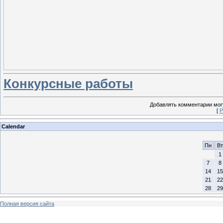
Конкурсные работы
Добавлять комментарии могу
[
Р
Calendar
Пн
Вт
1
7
8
14
15
21
22
28
29
Полная версия сайта