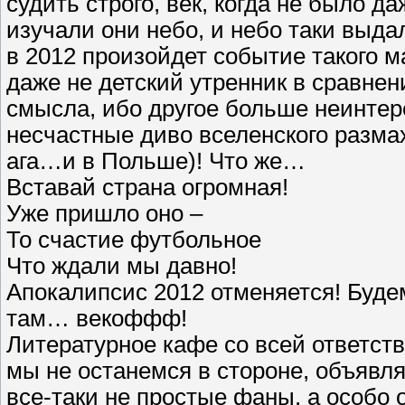
судить строго, век, когда не было да
изучали они небо, и небо таки выда
в 2012 произойдет событие такого 
даже не детский утренник в сравне
смысла, ибо другое больше неинтер
несчастные диво вселенского размах
ага…и в Польше)! Что же…
Вставай страна огромная!
Уже пришло оно –
То счастие футбольное
Что ждали мы давно!
Апокалипсис 2012 отменяется! Буде
там… векоффф!
Литературное кафе со всей ответст
мы не останемся в стороне, объявл
все-таки не простые фаны, а особо 