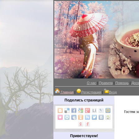
О нас
|
Правила
|
Помощь
|
Доск
Главная
|
Регистрация
|
Вход
Поделись страницей
Гостям з
Приветствуем!