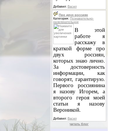
Добавил:
Васил
Про двух россиян
Категория:
Познавательно-
развлекательное
В этой
работе я
расскажу в
краткой форме про
двух россиян,
которых знаю лично.
За достоверность
информации, как
говорят, гарантирую.
Первого россиянина
я назову Игорем, а
второго героя моей
статьи я назову
Вероникой.
Добавил:
Васил
читать блог