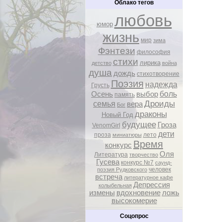
Облако тегов
любовь
юмор
жизнь
мир
зима
Фэнтези
философия
стихи
лирика
детство
война
душа
дождь
стихотворение
Поэзия
надежда
Грусть
боль
Осень
выбор
память
Дроиды
семья
вера
Бог
драконы
Новый Год
будущее
Гроза
VenomGirl
дети
проза
лето
миниатюры
Время
конкурс
Оля
Литература
творчество
Гусева
конкурс №7
саунд-
человек
поэзия Рудковского
встреча
литературное кафе
Депрессия
колыбельная
измены
вдохновение
ложь
высокомерие
Соцопрос