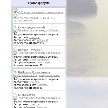
Пульс форума
Общество анонимных стихоголиков
Поэтом можешь ты не быть...
(познакомимся)
Книга предложений
Форум: Административные вопросы
Автор темы:
Lorenzia
Автор сообщения:
idcatalyst
Количество ответов: 316
Вопрос - ответ>>>
Форум: Административные вопросы
Автор темы:
Maria_Sulimenko
Автор сообщения:
розеткацвет
Количество ответов: 32
БАНя или Доска позора
Форум: Административные вопросы
Автор темы:
Lorenzia
Автор сообщения:
Bezumec
Количество ответов: 83
Книга жалоб
Форум: Административные вопросы
Автор темы:
Lorenzia
Автор сообщения:
Bezumec