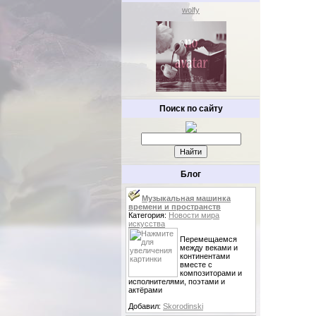
wolfy
Поиск по сайту
Блог
Музыкальная машинка
времени и пространств
Категория:
Новости мира
искусства
Перемещаемся
между веками и
континентами
вместе с
композиторами и
исполнителями, поэтами и
актёрами
Добавил:
Skorodinski