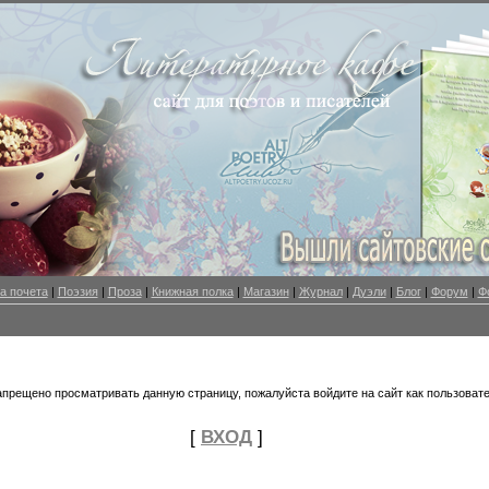
а почета
|
Поэзия
|
Проза
|
Книжная полка
|
Магазин
|
Журнал
|
Дуэли
|
Блог
|
Форум
|
Ф
апрещено просматривать данную страницу, пожалуйста войдите на сайт как пользовате
[
ВХОД
]