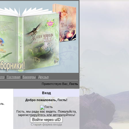
ото
|
Гостевая
|
Баннеры
|
Друзья
Приветствую Вас,
Гость
Вход
Добро пожаловать, Гость!
ль.
Гость, мы рады вас видеть. Пожалуйста,
зарегистрируйтесь или авторизуйтесь!
Войти через uID
Старая форма входа