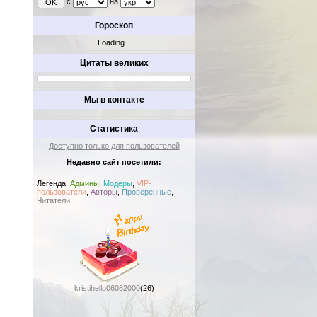
с
на
Гороскоп
Loading...
Цитаты великих
Мы в контакте
Статистика
Доступно только для пользователей
Недавно сайт посетили:
Легенда:
Админы
,
Модеры
,
VIP-
пользователи
,
Авторы
,
Проверенные
,
Читатели
kristihello06082000
(26)