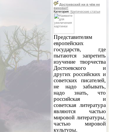
Достоевский ни в чём не
виноват!
Категория:
Критические статьи
Представителям
европейских
государств, где
пытаются запретить
изучение творчества
Достоевского и
других российских и
советских писателей,
не надо забывать,
надо знать, что
российская и
советская литература
являются частью
мировой литературы,
частью мировой
культуры.