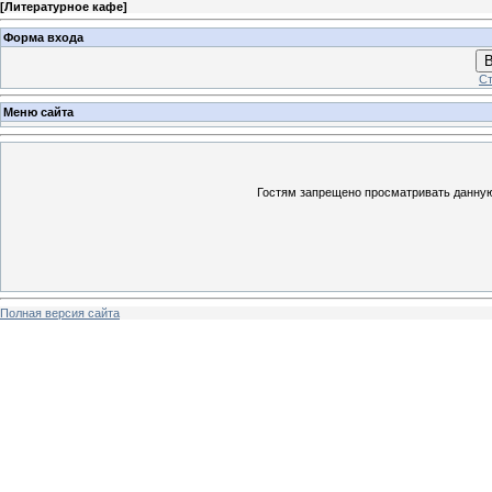
[
Литературное кафе
]
Форма входа
В
Ст
Меню сайта
Гостям запрещено просматривать данную 
Полная версия сайта