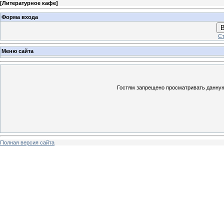
[
Литературное кафе
]
Форма входа
В
Ст
Меню сайта
Гостям запрещено просматривать данную 
Полная версия сайта