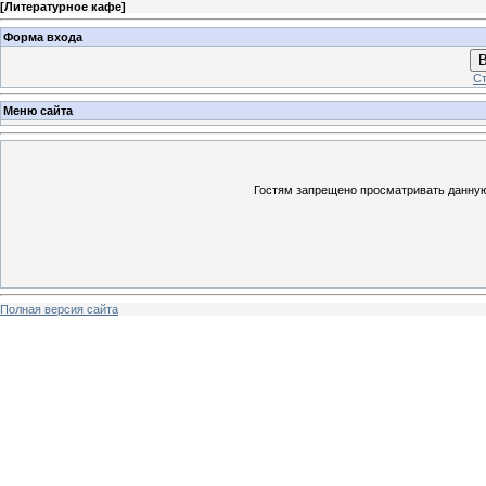
[
Литературное кафе
]
Форма входа
В
Ст
Меню сайта
Гостям запрещено просматривать данную 
Полная версия сайта