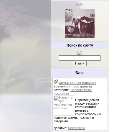
wolfy
Поиск по сайту
Блог
Музыкальная машинка
времени и пространств
Категория:
Новости мира
искусства
Перемещаемся
между веками и
континентами
вместе с
композиторами и
исполнителями, поэтами и
актёрами
Добавил:
Skorodinski