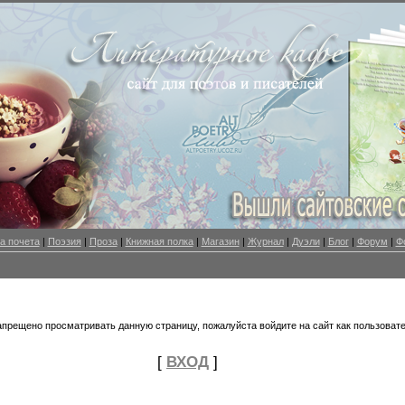
а почета
|
Поэзия
|
Проза
|
Книжная полка
|
Магазин
|
Журнал
|
Дуэли
|
Блог
|
Форум
|
Ф
апрещено просматривать данную страницу, пожалуйста войдите на сайт как пользовате
[
ВХОД
]