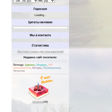
с
на
Гороскоп
Loading...
Цитаты великих
Мы в контакте
Статистика
Доступно только для пользователей
Недавно сайт посетили:
Легенда:
Админы
,
Модеры
,
VIP-
пользователи
,
Авторы
,
Проверенные
,
Читатели
Dimitrios
(49)