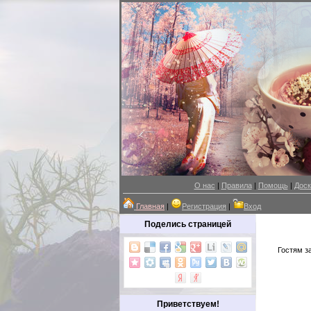
О нас
|
Правила
|
Помощь
|
Доск
Главная
|
Регистрация
|
Вход
Поделись страницей
Гостям з
Приветствуем!