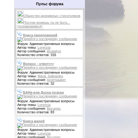
Пульс форума
Общество анонимных стихоголиков
Поэтом можешь ты не быть...
(познакомимся)
Книга предложений
Форум: Административные вопросы
Автор темы:
Lorenzia
Автор сообщения:
idcatalyst
Количество ответов: 316
Вопрос - ответ>>>
Форум: Административные вопросы
Автор темы:
Maria_Sulimenko
Автор сообщения:
розеткацвет
Количество ответов: 32
БАНя или Доска позора
Форум: Административные вопросы
Автор темы:
Lorenzia
Автор сообщения:
Bezumec
Количество ответов: 83
Книга жалоб
Форум: Административные вопросы
Автор темы:
Lorenzia
Автор сообщения:
Bezumec