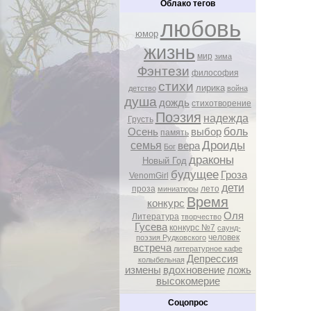
Облако тегов
любовь
юмор
жизнь
мир
зима
Фэнтези
философия
стихи
лирика
детство
война
душа
дождь
стихотворение
Поэзия
надежда
Грусть
боль
Осень
выбор
память
Дроиды
семья
вера
Бог
драконы
Новый Год
будущее
Гроза
VenomGirl
дети
проза
лето
миниатюры
Время
конкурс
Оля
Литература
творчество
Гусева
конкурс №7
саунд-
человек
поэзия Рудковского
встреча
литературное кафе
Депрессия
колыбельная
измены
вдохновение
ложь
высокомерие
Соцопрос