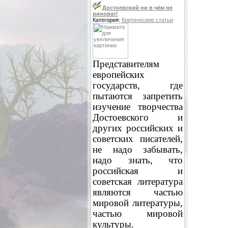
Достоевский ни в чём не
виноват!
Категория:
Критические статьи
Представителям
европейских
государств, где
пытаются запретить
изучение творчества
Достоевского и
других российских и
советских писателей,
не надо забывать,
надо знать, что
российская и
советская литература
являются частью
мировой литературы,
частью мировой
культуры.