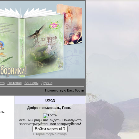
ото
|
Гостевая
|
Баннеры
|
Друзья
Приветствую Вас,
Гость
Вход
Добро пожаловать, Гость!
ль.
Гость, мы рады вас видеть. Пожалуйста,
зарегистрируйтесь или авторизуйтесь!
Войти через uID
Старая форма входа