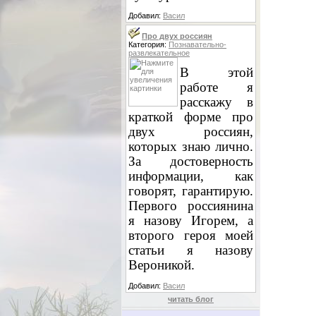
Добавил:
Васил
Про двух россиян
Категория:
Познавательно-
развлекательное
В этой
работе я
расскажу в
краткой форме про
двух россиян,
которых знаю лично.
За достоверность
информации, как
говорят, гарантирую.
Первого россиянина
я назову Игорем, а
второго героя моей
статьи я назову
Вероникой.
Добавил:
Васил
читать блог