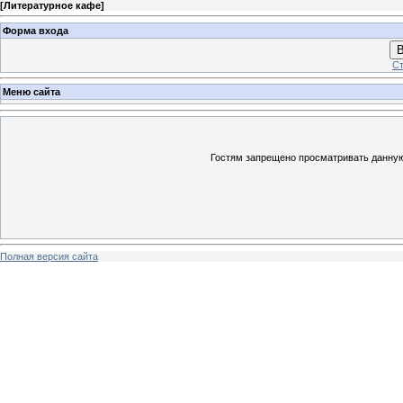
[
Литературное кафе
]
Форма входа
В
Ст
Меню сайта
Гостям запрещено просматривать данную 
Полная версия сайта