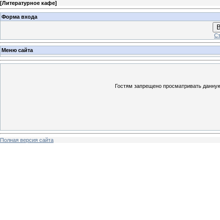
[
Литературное кафе
]
Форма входа
В
Ст
Меню сайта
Гостям запрещено просматривать данную 
Полная версия сайта