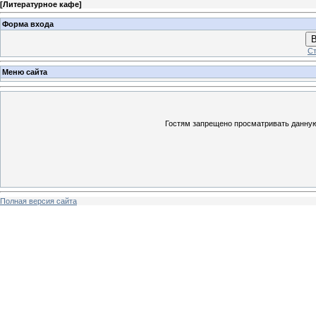
[
Литературное кафе
]
Форма входа
В
Ст
Меню сайта
Гостям запрещено просматривать данную 
Полная версия сайта