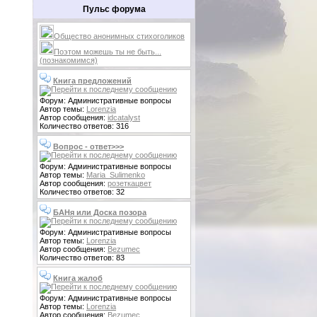
Пульс форума
Общество анонимных стихоголиков
Поэтом можешь ты не быть...
(познакомимся)
Книга предложений
Форум: Административные вопросы
Автор темы:
Lorenzia
Автор сообщения:
idcatalyst
Количество ответов: 316
Вопрос - ответ>>>
Форум: Административные вопросы
Автор темы:
Maria_Sulimenko
Автор сообщения:
розеткацвет
Количество ответов: 32
БАНя или Доска позора
Форум: Административные вопросы
Автор темы:
Lorenzia
Автор сообщения:
Bezumec
Количество ответов: 83
Книга жалоб
Форум: Административные вопросы
Автор темы:
Lorenzia
Автор сообщения:
Bezumec