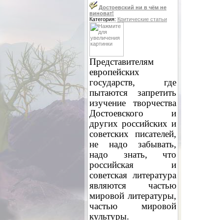
Достоевский ни в чём не
виноват!
Категория:
Критические статьи
Представителям
европейских
государств, где
пытаются запретить
изучение творчества
Достоевского и
других российских и
советских писателей,
не надо забывать,
надо знать, что
российская и
советская литература
являются частью
мировой литературы,
частью мировой
культуры.