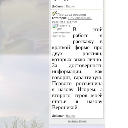
Добавил:
Васил
Про двух россиян
Категория:
Познавательно-
развлекательное
В этой
работе я
расскажу в
краткой форме про
двух россиян,
которых знаю лично.
За достоверность
информации, как
говорят, гарантирую.
Первого россиянина
я назову Игорем, а
второго героя моей
статьи я назову
Вероникой.
Добавил:
Васил
читать блог