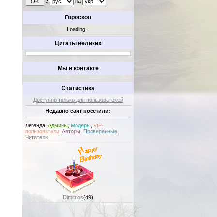
с
на
Гороскоп
Loading...
Цитаты великих
Мы в контакте
Статистика
Доступно только для пользователей
Недавно сайт посетили:
Легенда:
Админы
,
Модеры
,
VIP-
пользователи
,
Авторы
,
Проверенные
,
Читатели
Dimitrios
(49)