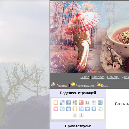
О нас
|
Правила
|
Помощь
|
Доск
Главная
|
Регистрация
|
Вход
Поделись страницей
Гостям з
Приветствуем!