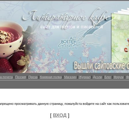
а почета
|
Поэзия
|
Проза
|
Книжная полка
|
Магазин
|
Журнал
|
Дуэли
|
Блог
|
Форум
|
Ф
апрещено просматривать данную страницу, пожалуйста войдите на сайт как пользовате
[
ВХОД
]