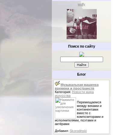
wolfy
Поиск по сайту
Блог
Музыкальная машинка
времени и пространств
Категория:
Новости мира
искусства
Перемещаемся
между веками и
континентами
вместе с
композиторами и
исполнителями, поэтами и
актёрами
Добавил:
Skorodinski