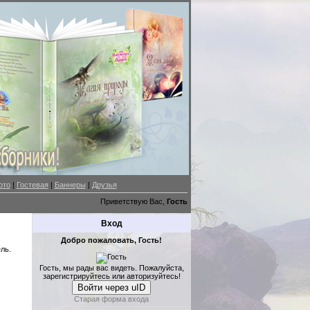
ото
|
Гостевая
|
Баннеры
|
Друзья
Приветствую Вас,
Гость
Вход
Добро пожаловать, Гость!
ль.
Гость, мы рады вас видеть. Пожалуйста,
зарегистрируйтесь или авторизуйтесь!
Войти через uID
Старая форма входа