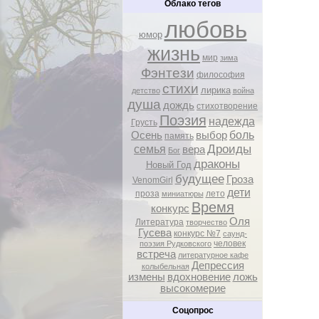
Облако тегов
любовь
юмор
жизнь
мир
зима
Фэнтези
философия
стихи
лирика
детство
война
душа
дождь
стихотворение
Поэзия
надежда
Грусть
боль
Осень
выбор
память
Дроиды
семья
вера
Бог
драконы
Новый Год
будущее
Гроза
VenomGirl
дети
проза
лето
миниатюры
Время
конкурс
Оля
Литература
творчество
Гусева
конкурс №7
саунд-
человек
поэзия Рудковского
встреча
литературное кафе
Депрессия
колыбельная
измены
вдохновение
ложь
высокомерие
Соцопрос